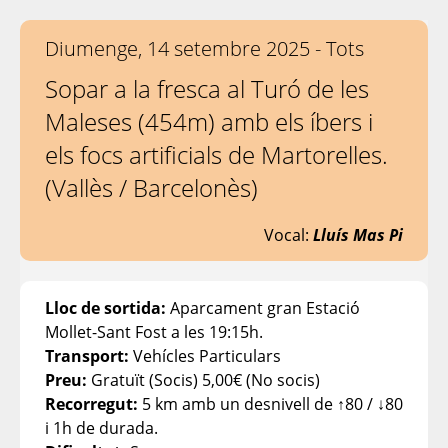
Diumenge, 14 setembre 2025 - Tots
Sopar a la fresca al Turó de les
Maleses (454m) amb els íbers i
els focs artificials de Martorelles.
(Vallès / Barcelonès)
Vocal:
Lluís Mas Pi
Lloc de sortida:
Aparcament gran Estació
Mollet-Sant Fost a les 19:15h.
Transport:
Vehícles Particulars
Preu:
Gratuït (Socis) 5,00€ (No socis)
Recorregut:
5 km amb un desnivell de ↑80 / ↓80
i 1h de durada.