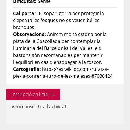
Dificultat:
Sense
Cal portar:
El sopar, gorra per protegir la
clepsa (a les fosques no es veuen bé les
branques)
Observacions:
Anirem molta estona per la
pista de la Coscollada per contemplar la
lluminària del Barcelonès i del Vallès, els
bastons són recomanables per mantenir
l'equilibri en cas d'ensopegar a la foscor.
Cartografia:
https://es.wikiloc.com/rutas-a-
pie/la-conreria-turo-de-les-maleses-87036424
Inscripció en línia →
Veure inscrits a l'activitat