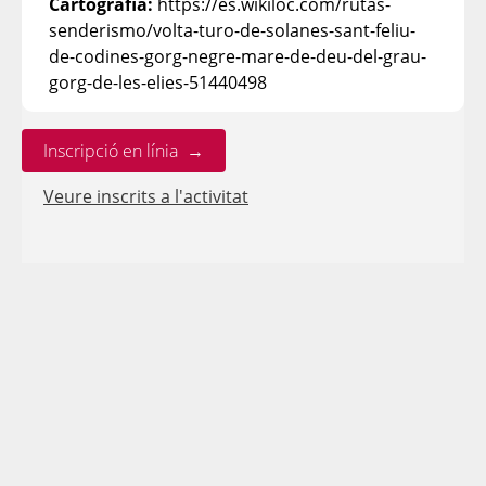
Cartografia:
https://es.wikiloc.com/rutas-
senderismo/volta-turo-de-solanes-sant-feliu-
de-codines-gorg-negre-mare-de-deu-del-grau-
gorg-de-les-elies-51440498
Inscripció en línia →
Veure inscrits a l'activitat