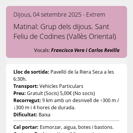
Dijous, 04 setembre 2025 - Extrem
Matinal: Grup dels dijous. Sant
Feliu de Codines (Vallès Oriental)
Vocals:
Francisco Vera i Carlos Revilla
Lloc de sortida:
Pavelló de la Riera Seca a les
6:30h.
Transport:
Vehicles Particulars
Preu:
Gratuït (Socis) 5,00€ (No socis)
Recorregut:
9 km amb un desnivell de ↑300 m /
↓300 m i 4 hores de durada.
Dificultat:
Baixa
Cal portar:
Esmorzar, aigua, botes i bastons.