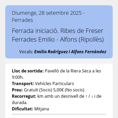
Diumenge, 28 setembre 2025 -
Ferrades
Ferrada iniciació. Ribes de Freser
Ferrades Emilio - Alfons (Ripollès)
Vocals:
Emilio Rodríguez i Alfons Fernàndez
Lloc de sortida:
Pavelló de la Riera Seca a les
9:00h.
Transport:
Vehícles Particulars
Preu:
Gratuït (Socis) 5,00€ (No socis)
Recorregut:
km amb un desnivell de ↑ / ↓ i de
durada.
Dificultat:
Mitjana