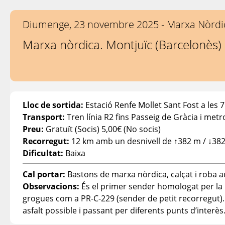
Diumenge, 23 novembre 2025 - Marxa Nòrdi
Marxa nòrdica. Montjuïc (Barcelonès)
Lloc de sortida:
Estació Renfe Mollet Sant Fost a les 7
Transport:
Tren línia R2 fins Passeig de Gràcia i metro 
Preu:
Gratuït (Socis) 5,00€ (No socis)
Recorregut:
12 km amb un desnivell de ↑382 m / ↓382
Dificultat:
Baixa
Cal portar:
Bastons de marxa nòrdica, calçat i roba a
Observacions:
És el primer sender homologat per la 
grogues com a PR-C-229 (sender de petit recorregut). Té
asfalt possible i passant per diferents punts d’interès