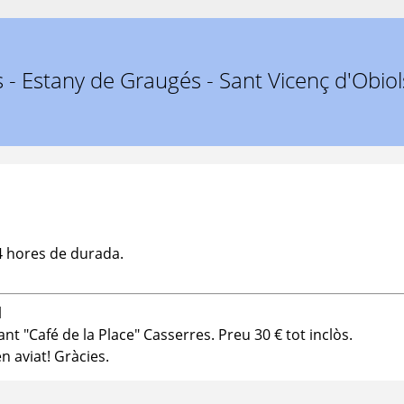
s - Estany de Graugés - Sant Vicenç d'Obio
4 hores de durada.
l
nt "Café de la Place" Casserres. Preu 30 € tot inclòs.
n aviat! Gràcies.