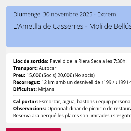
Diumenge, 30 novembre 2025 - Extrem
L'Ametlla de Casserres - Molí de Bellú
Lloc de sortida:
Pavelló de la Riera Seca a les 7:30h.
Transport:
Autocar
Preu:
15,00€ (Socis) 20,00€ (No socis)
Recorregut:
12 km amb un desnivell de ↑199 / ↓199 i 
Dificultat:
Mitjana
Cal portar:
Esmorzar, aigua, bastons i equip persona
Observacions:
Opcional: dinar de pícnic o de restaura
Reserva ara perqué les places son limitades i s'esgote