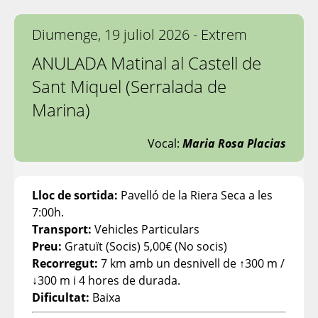
Diumenge, 19 juliol 2026 - Extrem
ANULADA Matinal al Castell de
Sant Miquel (Serralada de
Marina)
Vocal:
Maria Rosa Placias
Lloc de sortida:
Pavelló de la Riera Seca a les
7:00h.
Transport:
Vehicles Particulars
Preu:
Gratuït (Socis) 5,00€ (No socis)
Recorregut:
7 km amb un desnivell de ↑300 m /
↓300 m i 4 hores de durada.
Dificultat:
Baixa