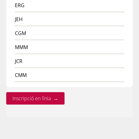
ERG
JEH
CGM
MMM
JCR
CMM
Inscripció en línia →