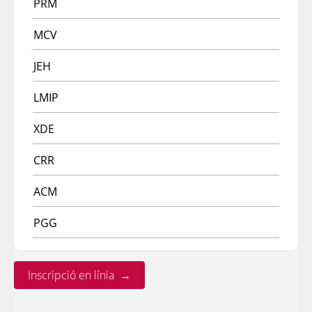
PRM
MCV
JEH
LMIP
XDE
CRR
ACM
PGG
Inscripció en línia →