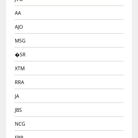
AA
AJO
MSG
�SR
XTM
RRA
JA
JBS
NCG
FPP