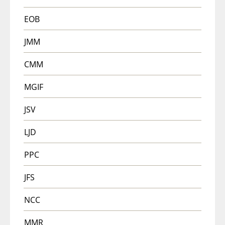
EOB
JMM
CMM
MGIF
JSV
LJD
PPC
JFS
NCC
MMR