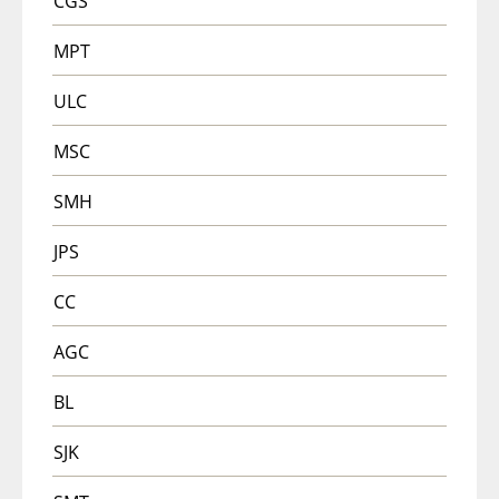
CGS
MPT
ULC
MSC
SMH
JPS
CC
AGC
BL
SJK