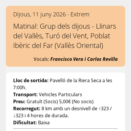
Dijous, 11 juny 2026 - Extrem
Matinal: Grup dels dijous - Llinars
del Vallès, Turó del Vent, Poblat
Ibèric del Far (Vallès Oriental)
Vocals:
Francisco Vera i Carlos Revilla
Lloc de sortida:
Pavelló de la Riera Seca a les
7:00h.
Transport:
Vehicles Particulars
Preu:
Gratuït (Socis) 5,00€ (No socis)
Recorregut:
8 km amb un desnivell de ↑323 /
↓323 i 4 hores de durada.
Dificultat:
Baixa