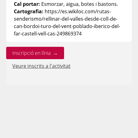
Cal portar:
Esmorzar, aigua, botes i bastons.
Cartografia:
https://es.wikiloc.com/rutas-
senderismo/rellinar-del-valles-desde-coll-de-
can-bordoi-turo-del-vent-poblado-iberico-del-
far-castell-vell-cas-249869374
Inscripció en línia →
Veure inscrits a l'activitat