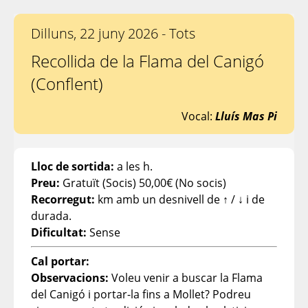
Dilluns, 22 juny 2026 - Tots
Recollida de la Flama del Canigó
(Conflent)
Vocal:
Lluís Mas Pi
Lloc de sortida:
a les h.
Preu:
Gratuït (Socis) 50,00€ (No socis)
Recorregut:
km amb un desnivell de ↑ / ↓ i de
durada.
Dificultat:
Sense
Cal portar:
Observacions:
Voleu venir a buscar la Flama
del Canigó i portar-la fins a Mollet? Podreu