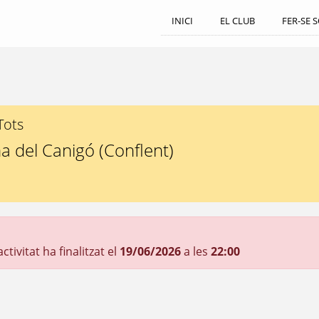
INICI
EL CLUB
FER-SE 
Tots
ma del Canigó (Conflent)
tivitat ha finalitzat el
19/06/2026
a les
22:00