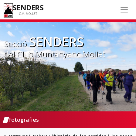
SENDERS
C.M. MOLLET
SENDERS
Secció
del Club Muntanyenc Mollet
Fotografies