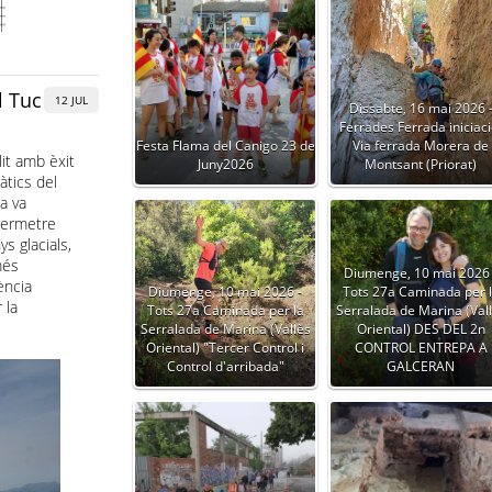
l Tuc
12 JUL
Dissabte, 16 mai 2026 
Ferrades Ferrada iniciaci
Festa Flama del Canigo 23 de
Via ferrada Morera de
it amb èxit
Juny2026
Montsant (Priorat)
àtics del
da va
permetre
s glacials,
més
Diumenge, 10 mai 2026 
ència
Diumenge, 10 mai 2026 -
Tots 27a Caminada per 
 la
Tots 27a Caminada per la
Serralada de Marina (Val
Serralada de Marina (Vallès
Oriental) DES DEL 2n
Oriental) "Tercer Control i
CONTROL ENTREPA A
Control d'arribada"
GALCERAN