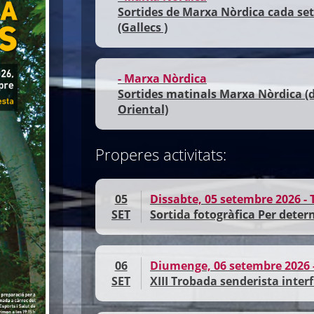
Sortides de Marxa Nòrdica cada setm
(Gallecs )
- Marxa Nòrdica
Sortides matinals Marxa Nòrdica (di
Oriental)
Properes activitats:
05
Dissabte, 05 setembre 2026 - 
SET
Sortida fotogràfica Per deter
06
Diumenge, 06 setembre 2026 -
SET
XIII Trobada senderista inter