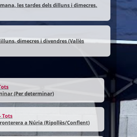
ana, les tardes dels dilluns i dimecres.
lluns, dimecres i divendres (Vallès
Tots
D
17
minar (Per determinar)
C
SET
L
 Tots
fronterera a Núria (Ripollès/Conflent)
18
D
SET
P