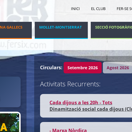
INICI
EL CLUB
FER-SE 
NA GALLECS
MOLLET-MONTSERRAT
SECCIÓ FOTOGRÀFI
GRUP DELS DIJOUS
VIATGES I ESTADES
Circulars:
Setembre 2026
Agost 2026
Activitats Recurrents:
Cada dijous a les 20h - Tots
Dinamització social cada dijous (Cl
- Marxa Nòrdica