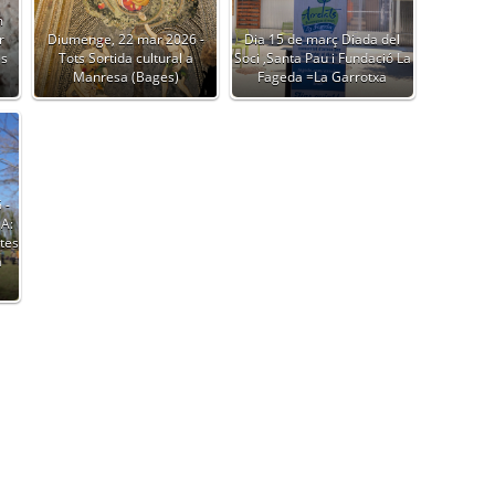
m
r
Diumenge, 22 mar 2026 -
Dia 15 de març Diada del
ès
Tots Sortida cultural a
Soci ,Santa Pau i Fundació La
Manresa (Bages)
Fageda =La Garrotxa
 -
 A:
ites
a