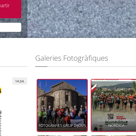
artir
Galeries Fotogràfiques
14 JUL
6
FOTOGRAFIES MARXA
FOTOGRAFIES GRUP DIJOUS
NÒRDICA