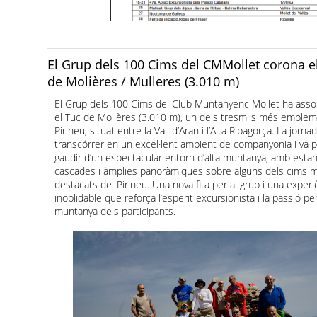
El Grup dels 100 Cims del CMMollet corona e
de Molières / Mulleres (3.010 m)
El Grup dels 100 Cims del Club Muntanyenc Mollet ha assol
el Tuc de Molières (3.010 m), un dels tresmils més emblem
Pirineu, situat entre la Vall d’Aran i l’Alta Ribagorça. La jorna
transcórrer en un excel·lent ambient de companyonia i va 
gaudir d’un espectacular entorn d’alta muntanya, amb estany
cascades i àmplies panoràmiques sobre alguns dels cims 
destacats del Pirineu. Una nova fita per al grup i una experi
inoblidable que reforça l’esperit excursionista i la passió per
muntanya dels participants.