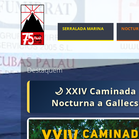
SERRALADA MARINA
NOCTUR
MARXA NÒRDICA
100 CIMS
Destaquem
🌙 XXIV Caminada
Nocturna a Gallecs