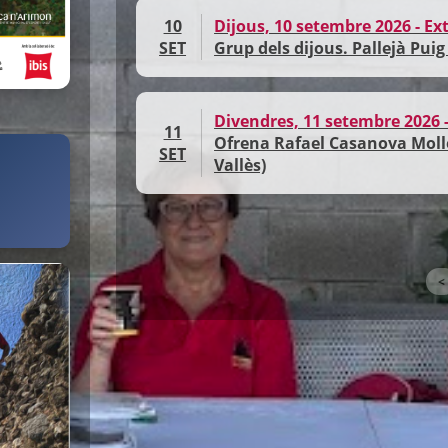
10
Dijous, 10 setembre 2026 - E
SET
Grup dels dijous. Pallejà Puig 
Divendres, 11 setembre 2026 -
11
Ofrena Rafael Casanova Molle
SET
Vallès)
<