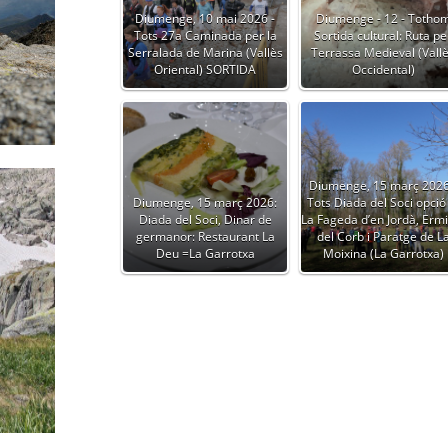
Diumenge, 10 mai 2026 -
Diumenge - 12 - Totho
Tots 27a Caminada per la
Sortida cultural: Ruta pe
Serralada de Marina (Vallès
Terrassa Medieval (Vall
Oriental) SORTIDA
Occidental)
Diumenge, 15 març 2026
Diumenge, 15 març 2026:
Tots Diada del Soci opció
Diada del Soci, Dinar de
La Fageda d’en Jordà, Erm
germanor: Restaurant La
del Corb i Paratge de L
Deu =La Garrotxa
Moixina (La Garrotxa)