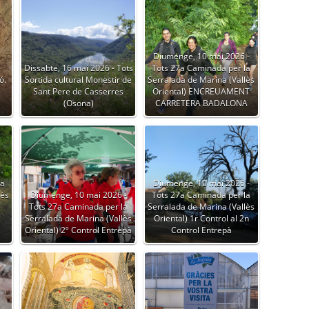
Diumenge, 10 mai 2026 -
-
Dissabte, 16 mai 2026 - Tots
Tots 27a Caminada per la
ó.
Sortida cultural Monestir de
Serralada de Marina (Vallès
Sant Pere de Casserres
Oriental) ENCREUAMENT
(Osona)
CARRETERA BADALONA
-
la
Diumenge, 10 mai 2026 -
lès
Diumenge, 10 mai 2026 -
Tots 27a Caminada per la
Tots 27a Caminada per la
Serralada de Marina (Vallès
Serralada de Marina (Vallès
Oriental) 1r Control al 2n
Oriental) 2º Control Entrepà
Control Entrepà