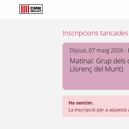
Inscripcions tancades
Dijous, 07 maig 2026 -
Matinal: Grup dels 
Llorenç del Munt)
Ho sentim.
La inscripció per a aquesta ac