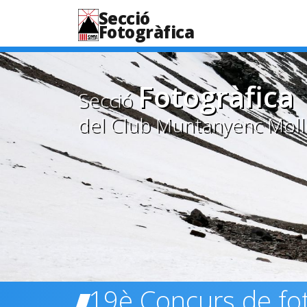
Secció
Fotogràfica
Fotogràfica
Secció
del Club Muntanyenc Moll
19è Concurs de fot