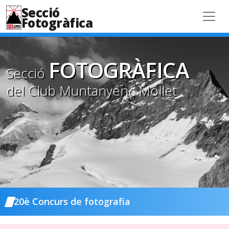
Secció
Fotogràfica
FOTOGRÀFICA
Secció
del Club Muntanyenc Mollet
20è Concurs de fotografia