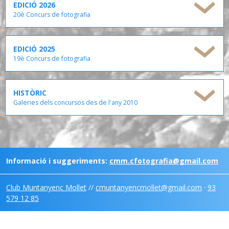
EDICIÓ 2026
20è Concurs de fotografia
EDICIÓ 2025
19è Concurs de fotografia
HISTÒRIC
Galeries dels concursos des de l'any 2010
Informació i suggeriments:
cmm.cfotografia@gmail.com
Club Muntanyenc Mollet
//
cmuntanyencmollet@gmail.com
·
93
579 12 85