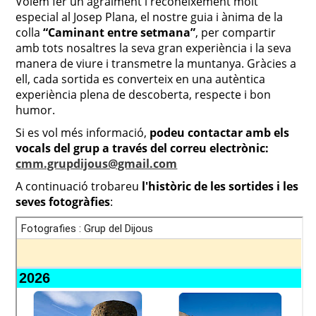
Volem fer un agraïment i reconeixement molt
especial al Josep Plana, el nostre guia i ànima de la
colla
“Caminant entre setmana”
, per compartir
amb tots nosaltres la seva gran experiència i la seva
manera de viure i transmetre la muntanya. Gràcies a
ell, cada sortida es converteix en una autèntica
experiència plena de descoberta, respecte i bon
humor.
Si es vol més informació,
podeu contactar amb els
vocals del grup a través del correu electrònic:
cmm.grupdijous@gmail.com
A continuació trobareu
l'històric de les sortides i les
seves fotogràfies
: