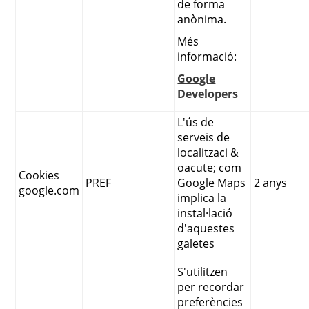
de forma
anònima.
Més
informació:
Google
Developers
L'ús de
serveis de
localitzaci &
oacute; com
Cookies
PREF
Google Maps
2 anys
google.com
implica la
instal·lació
d'aquestes
galetes
S'utilitzen
per recordar
preferències