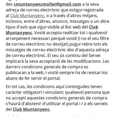
des
cmuntanyencmollet@gmail.com
a la seva
adreça de correu electrònic que estigui registrada
al
Club Muntanyenc
, o a través d'altres mitjans,
inclosos, entre d'altres, anuncis, missatges o un altre
tipus d'avís que sigui visible al lloc web del
Club
Muntanyenc
. Vostè accepta realitzar tot i qualsevol
arranjament necessari perquè vostè (i no el seu filtre
de correu electrònic no desitjat) pugui rebre tots els
missatges de correu electrònic des d'aquesta adreça
de correu electrònic. El seu ús continu del Servei
implicarà la seva acceptació de les modificacions. Les
darrers condicions generals de compra es
publicaran a la web, i vostè sempre ha de revisar-los
abans de fer servir el portal.
En tot cas, les condicions aquí contingudes tenen
caràcter obligatori i vinculant; qualsevol persona que
no accepti aquestes condicions generals de compra
s'haurà d'abstenir d'utilitzar el portal i / o els serveis
del
Club Muntanyenc
.