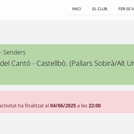
INICI
EL CLUB
FER-SE 
 - Senders
del Cantó - Castellbò. (Pallars Sobirà/Alt Ur
tivitat ha finalitzat el
04/06/2025
a les
22:00