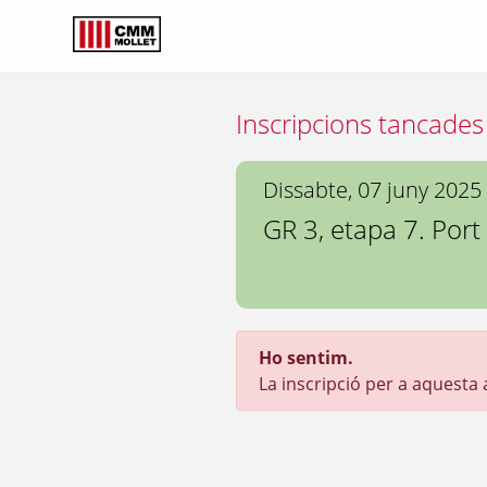
Inscripcions tancades
Dissabte, 07 juny 2025
GR 3, etapa 7. Port 
Ho sentim.
La inscripció per a aquesta ac