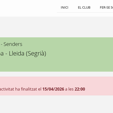
INICI
EL CLUB
FER-SE 
 - Senders
 - Lleida (Segrià)
tivitat ha finalitzat el
15/04/2026
a les
22:00