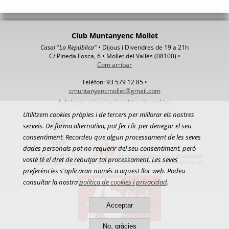
Club Muntanyenc Mollet
Casal "La República"
• Dijous i Divendres de 19 a 21h
C/ Pineda Fosca, 6 • Mollet del Vallès (08100) •
Com arribar
Telèfon: 93 579 12 85 •
cmuntanyencmollet@gmail.com
Avis legal, privacitat i política de cookies
Utilitzem cookies pròpies i de tercers per millorar els nostres
serveis. De forma alternativa, pot fer clic per denegar el seu
consentiment. Recordeu que algun processament de les seves
dades personals pot no requerir del seu consentiment, però
vostè té el dret de rebutjar tal processament. Les seves
preferències s'aplicaran només a aquest lloc web. Podeu
consultar la nostra
política de cookies i privacidad
.
Acceptar
No, gràcies