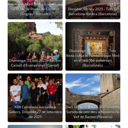
Catalunya Nord amb els amics del
GPRENC de Prada de Conflent
Dissabte, 08 nov 2025 - Tots La
(Vingrau - Rosselló)
Barcelona mèdica (Barcelona)
Diumenge, 12 oct 2025 - Tots
Visita cultural. Fundació Joan Miró
Diumenge, 02 nov 2025 - Extrem
en el seu 50é aniversari
Castell d'Eramprunyà (Garraf)
(Barcelonès)
XXIII Caminada nocturna a
Dies 16 al 20 -JULIOL 2025 Extrem
Gallecs, Dissabte 27 de setembre
Sortida de cinc dies a Navarra i la
de 2025
Vall de Baztan (Navarra)