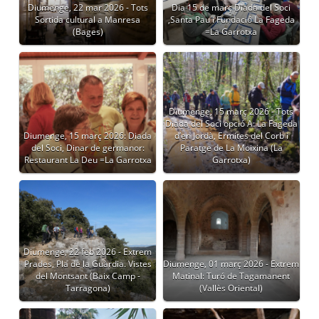
Diumenge, 22 mar 2026 - Tots
Dia 15 de març Diada del Soci
Sortida cultural a Manresa
,Santa Pau i Fundació La Fageda
(Bages)
=La Garrotxa
Diumenge, 15 març 2026 - Tots
Diada del Soci opció A: La Fageda
Diumenge, 15 març 2026: Diada
d’en Jordà, Ermites del Corb i
del Soci, Dinar de germanor:
Paratge de La Moixina (La
Restaurant La Deu =La Garrotxa
Garrotxa)
Diumenge, 22 feb 2026 - Extrem
Prades, Pla de la Guàrdia. Vistes
Diumenge, 01 març 2026 - Extrem
del Montsant (Baix Camp -
Matinal: Turó de Tagamanent
Tarragona)
(Vallès Oriental)