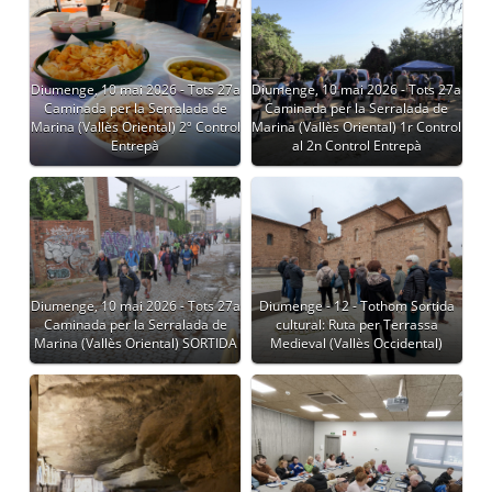
Diumenge, 10 mai 2026 - Tots 27a
Diumenge, 10 mai 2026 - Tots 27a
Caminada per la Serralada de
Caminada per la Serralada de
Marina (Vallès Oriental) 2º Control
Marina (Vallès Oriental) 1r Control
Entrepà
al 2n Control Entrepà
Diumenge, 10 mai 2026 - Tots 27a
Diumenge - 12 - Tothom Sortida
Caminada per la Serralada de
cultural: Ruta per Terrassa
Marina (Vallès Oriental) SORTIDA
Medieval (Vallès Occidental)