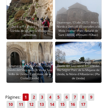
Diumenge, 13 abr 2025 - Marxa
Del 6 a l’11 d’abril - Tothom
Nòrdica Del coll d’Estenalles a la
Sortida de sis dies a Màlaga i
Mola i tornar (Parc natural de
província
Sant Llorenç d’Amunt i l’Obac)
Diumenge, 16 mar 2025 - Tots
Diumenge, 16 mar 2025 - Tots
Diada del Soci opció A Camí del
Diada del Soci opció B: Visita Seu
Riu Segre: Parc de la Mitjana de
Vella de Lleida i Casc Antic de la
Lleida, la Nòria d'Albatàrrec (Pla
Ciutat (Lleida)
de Lleida)
Pàgines:
1
2
3
4
5
6
7
8
9
10
11
12
13
14
15
16
17