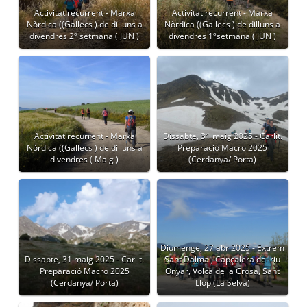
Activitat recurrent - Marxa
Activitat recurrent - Marxa
Nòrdica ((Gallecs ) de dilluns a
Nòrdica ((Gallecs ) de dilluns a
divendres 2º setmana ( JUN )
divendres 1ºsetmana ( JUN )
Activitat recurrent - Marxa
Dissabte, 31 maig 2025 - Carlit.
Nòrdica ((Gallecs ) de dilluns a
Preparació Macro 2025
divendres ( Maig )
(Cerdanya/ Porta)
Diumenge, 27 abr 2025 - Extrem
Dissabte, 31 maig 2025 - Carlit.
Sant Dalmai, Capçalera del riu
Preparació Macro 2025
Onyar, Volcà de la Crosa, Sant
(Cerdanya/ Porta)
Llop (La Selva)