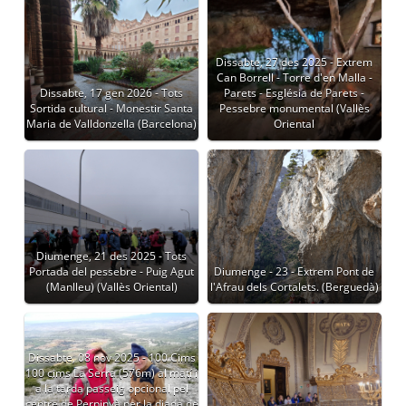
Dissabte, 27 des 2025 - Extrem
Can Borrell - Torre d'en Malla -
Dissabte, 17 gen 2026 - Tots
Parets - Església de Parets -
Sortida cultural - Monestir Santa
Pessebre monumental (Vallès
Maria de Valldonzella (Barcelona)
Oriental
Diumenge, 21 des 2025 - Tots
Portada del pessebre - Puig Agut
Diumenge - 23 - Extrem Pont de
(Manlleu) (Vallès Oriental)
l'Afrau dels Cortalets. (Berguedà)
Dissabte, 08 nov 2025 - 100 Cims
100 cims La Serra (576m) al matí i
a la tarda passeig opcional pel
centre de Perpinyà per la diada de