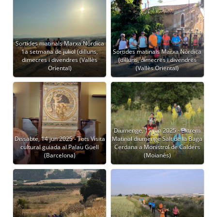
Sortides matinals Marxa Nòrdica
1a setmana de juliol (dilluns,
Sortides matinals Marxa Nòrdica
dimecres i divendres (Vallès
(dilluns, dimecres i divendres
Oriental)
(Vallès Oriental)
Diumenge, 15 jun 2025 - Extrem
Dissabte, 14 jun 2025 - Tots Visita
Matinal diumenge Salt de la Baga
cultural guiada al Palau Güell
Cerdana a Monistrol de Calders
(Barcelona)
(Moianès)