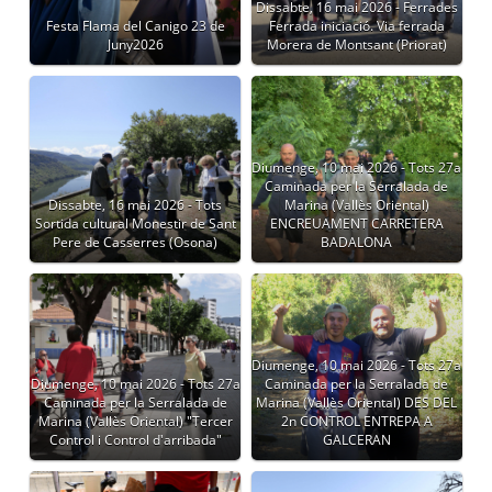
Dissabte, 16 mai 2026 - Ferrades
Festa Flama del Canigo 23 de
Ferrada iniciació. Via ferrada
Juny2026
Morera de Montsant (Priorat)
Diumenge, 10 mai 2026 - Tots 27a
Caminada per la Serralada de
Dissabte, 16 mai 2026 - Tots
Marina (Vallès Oriental)
Sortida cultural Monestir de Sant
ENCREUAMENT CARRETERA
Pere de Casserres (Osona)
BADALONA
Diumenge, 10 mai 2026 - Tots 27a
Diumenge, 10 mai 2026 - Tots 27a
Caminada per la Serralada de
Caminada per la Serralada de
Marina (Vallès Oriental) DES DEL
Marina (Vallès Oriental) "Tercer
2n CONTROL ENTREPA A
Control i Control d'arribada"
GALCERAN