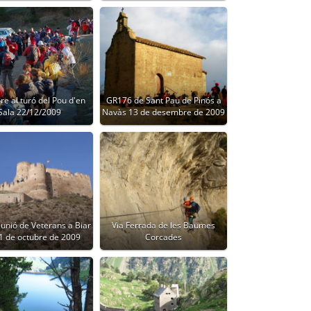
re al turó del Pou d'en
GR176 de Sant Pau de Pinós a
Sala 22/12/2009
Navàs 13 de desembre de 2009
unió de Veterans a Biar
Via Ferrada de les Baumes
11 de octubre de 2009
Corcades