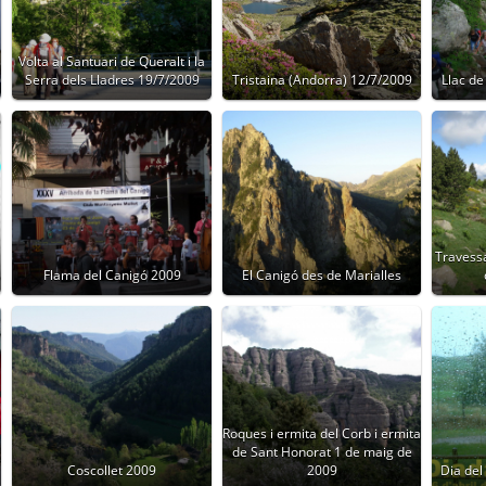
Volta al Santuari de Queralt i la
Serra dels Lladres 19/7/2009
Tristaina (Andorra) 12/7/2009
Llac de
Travessa
Flama del Canigó 2009
El Canigó des de Marialles
Roques i ermita del Corb i ermita
de Sant Honorat 1 de maig de
Coscollet 2009
2009
Dia del