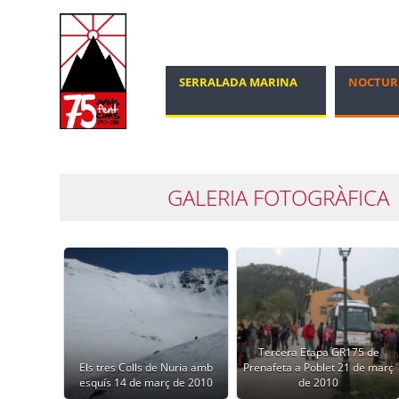
SERRALADA MARINA
NOCTUR
MARXA NÒRDICA
100 CIMS
GALERIA FOTOGRÀFICA
Tercera Etapa GR175 de
Els tres Colls de Nuria amb
Prenafeta a Poblet 21 de març
esquís 14 de març de 2010
de 2010