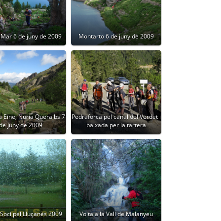
 Mar 6 de juny de 2009
Montarto 6 de juny de 2009
 Eine, Nuria Queralbs 7
Pedraforca pel canal del Verdet i
de juny de 2009
baixada per la tartera
 Soci pel Lluçanès 2009
Volta a la Vall de Malanyeu