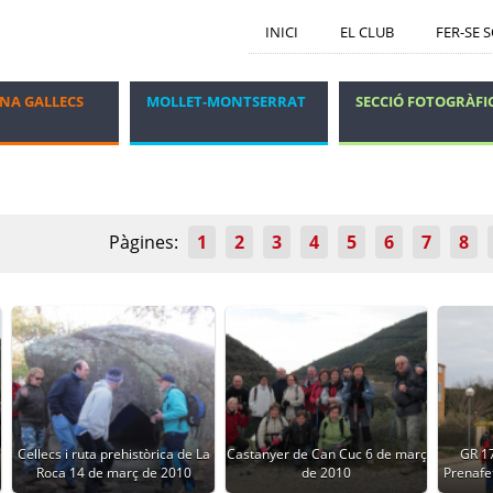
INICI
EL CLUB
FER-SE 
NA GALLECS
MOLLET-MONTSERRAT
SECCIÓ FOTOGRÀFI
GRUP DELS DIJOUS
VIATGES I ESTADES
Pàgines:
1
2
3
4
5
6
7
8
Cellecs i ruta prehistòrica de La
Castanyer de Can Cuc 6 de març
GR 1
Roca 14 de març de 2010
de 2010
Prenafe