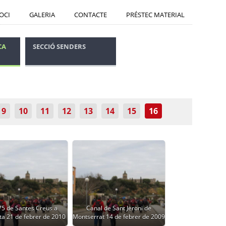
SOCI
GALERIA
CONTACTE
PRÉSTEC MATERIAL
CA
SECCIÓ SENDERS
CONSELLS SEGURETAT
9
10
11
12
13
14
15
16
75 de Santes Creus a
Canal de Sant Jeroni de
ta 21 de febrer de 2010
Montserrat 14 de febrer de 2009