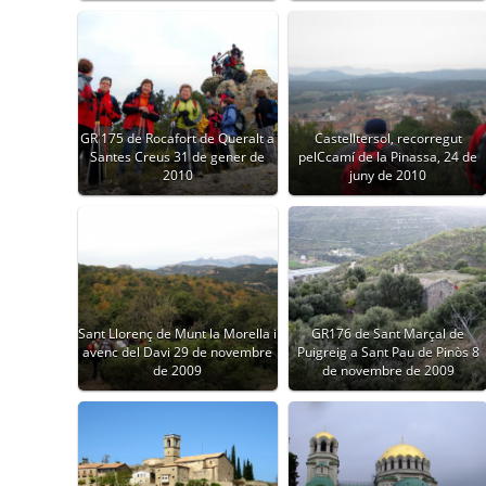
GR 175 de Rocafort de Queralt a
Castelltersol, recorregut
Santes Creus 31 de gener de
pelCcamí de la Pinassa, 24 de
2010
juny de 2010
Sant Llorenç de Munt la Morella i
GR176 de Sant Marçal de
avenc del Davi 29 de novembre
Puigreig a Sant Pau de Pinòs 8
de 2009
de novembre de 2009