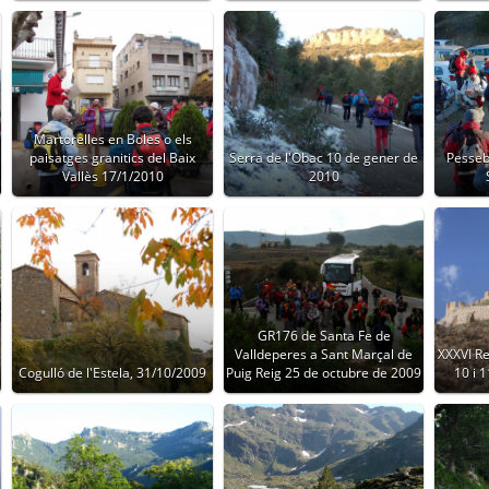
Martorelles en Boles o els
paisatges granitics del Baix
Serra de l'Obac 10 de gener de
Pesseb
Vallès 17/1/2010
2010
GR176 de Santa Fe de
Valldeperes a Sant Marçal de
XXXVI Re
Cogulló de l'Estela, 31/10/2009
Puig Reig 25 de octubre de 2009
10 i 