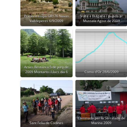
Primera etapa GR176 Navas
Volta a Bulgaria i pujada al
Valldeperes 6/9/2009
Mussala Agost de 2009
Arties Restanca 5 de juny de
2009 Montarto i Llacs dia 6
Coma d'Or 28/6/2009
Caminada per la Serralada de
Sant Feliu de Codines
Marina 2009