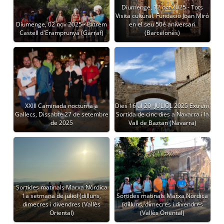
Diumenge, 12 oct 2025 - Tots
Visita cultural. Fundació Joan Miró
Diumenge, 02 nov 2025 - Extrem
en el seu 50é aniversari
Castell d'Eramprunyà (Garraf)
(Barcelonès)
XXIII Caminada nocturna a
Dies 16 al 20 -JULIOL 2025 Extrem
Gallecs, Dissabte 27 de setembre
Sortida de cinc dies a Navarra i la
de 2025
Vall de Baztan (Navarra)
Sortides matinals Marxa Nòrdica
1a setmana de juliol (dilluns,
Sortides matinals Marxa Nòrdica
dimecres i divendres (Vallès
(dilluns, dimecres i divendres
Oriental)
(Vallès Oriental)