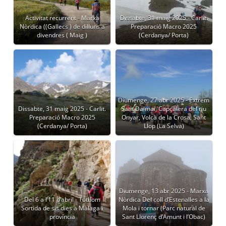
Activitat recurrent - Marxa
Dissabte, 31 maig 2025 - Carlit.
Nòrdica ((Gallecs ) de dilluns a
Preparació Macro 2025
divendres ( Maig )
(Cerdanya/ Porta)
Diumenge, 27 abr 2025 - Extrem
Dissabte, 31 maig 2025 - Carlit.
Sant Dalmai, Capçalera del riu
Preparació Macro 2025
Onyar, Volcà de la Crosa, Sant
(Cerdanya/ Porta)
Llop (La Selva)
Diumenge, 13 abr 2025 - Marxa
Del 6 a l’11 d’abril - Tothom
Nòrdica Del coll d’Estenalles a la
Sortida de sis dies a Màlaga i
Mola i tornar (Parc natural de
província
Sant Llorenç d’Amunt i l’Obac)