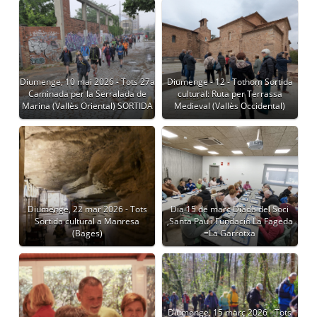
Diumenge, 10 mai 2026 - Tots 27a
Diumenge - 12 - Tothom Sortida
Caminada per la Serralada de
cultural: Ruta per Terrassa
Marina (Vallès Oriental) SORTIDA
Medieval (Vallès Occidental)
Diumenge, 22 mar 2026 - Tots
Dia 15 de març Diada del Soci
Sortida cultural a Manresa
,Santa Pau i Fundació La Fageda
(Bages)
=La Garrotxa
Diumenge, 15 març 2026 - Tots