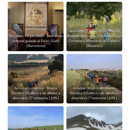
Diumenge, 15 jun 2025 - Extrem
Dissabte, 14 jun 2025 - Tots Visita
Matinal diumenge Salt de la Baga
cultural guiada al Palau Güell
Cerdana a Monistrol de Calders
(Barcelona)
(Moianès)
Activitat recurrent - Marxa
Activitat recurrent - Marxa
Nòrdica ((Gallecs ) de dilluns a
Nòrdica ((Gallecs ) de dilluns a
divendres 2º setmana ( JUN )
divendres 1ºsetmana ( JUN )