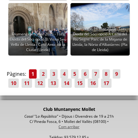
Diumenge, 16 mar 2025 - Tots
Diumenge, 16 mar 2025 - Tots
Diada del Soci opció A Camí del
Diada del Soci opció B: Visita Seu
Riu Segre: Parc de la Mitjana de
Vella de Lleida i Casc Antic de la
Lleida, la Nòria d'Albatàrrec (Pla
Ciutat (Lleida)
de Lleida)
Pàgines:
1
2
3
4
5
6
7
8
9
10
11
12
13
14
15
16
17
Club Muntanyenc Mollet
Casal "La República"
• Dijous i Divendres de 19 a 21h
C/ Pineda Fosca, 6 • Mollet del Vallès (08100) •
Com arribar
Telèfon: 93 579 12 85 •