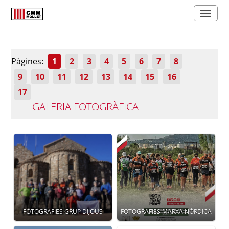
Pàgines:
1
2
3
4
5
6
7
8
9
10
11
12
13
14
15
16
17
GALERIA FOTOGRÀFICA
FOTOGRAFIES GRUP DIJOUS
FOTOGRAFIES MARXA NÒRDICA