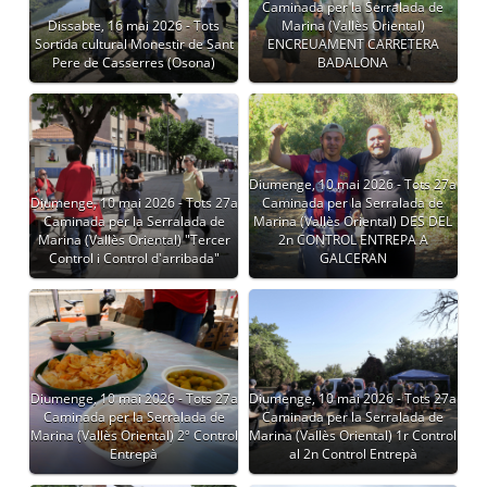
Caminada per la Serralada de
Dissabte, 16 mai 2026 - Tots
Marina (Vallès Oriental)
Sortida cultural Monestir de Sant
ENCREUAMENT CARRETERA
Pere de Casserres (Osona)
BADALONA
Diumenge, 10 mai 2026 - Tots 27a
Diumenge, 10 mai 2026 - Tots 27a
Caminada per la Serralada de
Caminada per la Serralada de
Marina (Vallès Oriental) DES DEL
Marina (Vallès Oriental) "Tercer
2n CONTROL ENTREPA A
Control i Control d'arribada"
GALCERAN
Diumenge, 10 mai 2026 - Tots 27a
Diumenge, 10 mai 2026 - Tots 27a
Caminada per la Serralada de
Caminada per la Serralada de
Marina (Vallès Oriental) 2º Control
Marina (Vallès Oriental) 1r Control
Entrepà
al 2n Control Entrepà