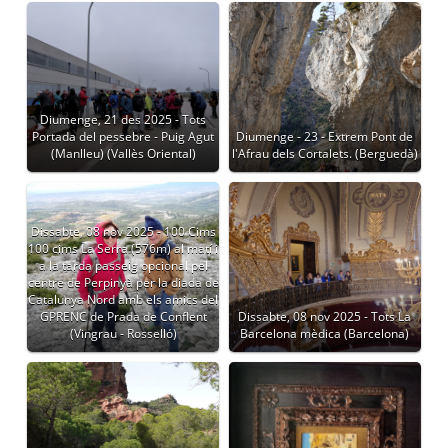
Diumenge, 21 des 2025 - Tots
Portada del pessebre - Puig Agut
Diumenge - 23 - Extrem Pont de
(Manlleu) (Vallès Oriental)
l'Afrau dels Cortalets. (Berguedà)
Dissabte, 08 nov 2025 - 100 Cims
100 cims La Serra (576m) al matí i
a la tarda passeig opcional pel
centre de Perpinyà per la diada de
Catalunya Nord amb els amics del
GPRENC de Prada de Conflent
Dissabte, 08 nov 2025 - Tots La
(Vingrau - Rosselló)
Barcelona mèdica (Barcelona)