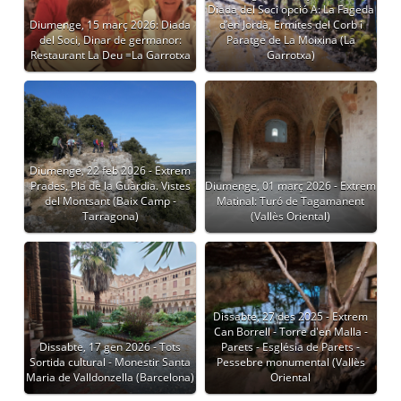
Diada del Soci opció A: La Fageda
Diumenge, 15 març 2026: Diada
d’en Jordà, Ermites del Corb i
del Soci, Dinar de germanor:
Paratge de La Moixina (La
Restaurant La Deu =La Garrotxa
Garrotxa)
Diumenge, 22 feb 2026 - Extrem
Prades, Pla de la Guàrdia. Vistes
Diumenge, 01 març 2026 - Extrem
del Montsant (Baix Camp -
Matinal: Turó de Tagamanent
Tarragona)
(Vallès Oriental)
Dissabte, 27 des 2025 - Extrem
Can Borrell - Torre d'en Malla -
Dissabte, 17 gen 2026 - Tots
Parets - Església de Parets -
Sortida cultural - Monestir Santa
Pessebre monumental (Vallès
Maria de Valldonzella (Barcelona)
Oriental