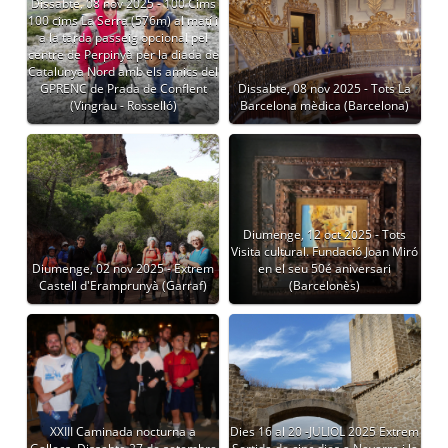
Dissabte, 08 nov 2025 - 100 Cims
100 cims La Serra (576m) al matí i
a la tarda passeig opcional pel
centre de Perpinyà per la diada de
Catalunya Nord amb els amics del
GPRENC de Prada de Conflent
Dissabte, 08 nov 2025 - Tots La
(Vingrau - Rosselló)
Barcelona mèdica (Barcelona)
Diumenge, 12 oct 2025 - Tots
Visita cultural. Fundació Joan Miró
Diumenge, 02 nov 2025 - Extrem
en el seu 50é aniversari
Castell d'Eramprunyà (Garraf)
(Barcelonès)
XXIII Caminada nocturna a
Dies 16 al 20 -JULIOL 2025 Extrem