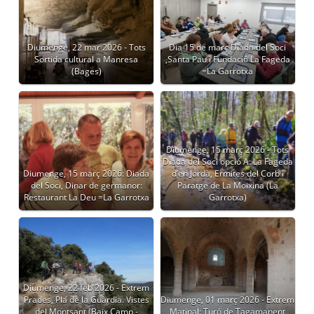
Diumenge, 22 mar 2026 - Tots
Dia 15 de març Diada del Soci
Sortida cultural a Manresa
,Santa Pau i Fundació La Fageda
(Bages)
=La Garrotxa
Diumenge, 15 març 2026 - Tots
Diada del Soci opció A: La Fageda
Diumenge, 15 març 2026: Diada
d’en Jordà, Ermites del Corb i
del Soci, Dinar de germanor:
Paratge de La Moixina (La
Restaurant La Deu =La Garrotxa
Garrotxa)
Diumenge, 22 feb 2026 - Extrem
Prades, Pla de la Guàrdia. Vistes
Diumenge, 01 març 2026 - Extrem
del Montsant (Baix Camp -
Matinal: Turó de Tagamanent