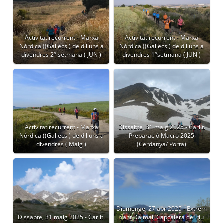
Activitat recurrent - Marxa
Activitat recurrent - Marxa
Nòrdica ((Gallecs ) de dilluns a
Nòrdica ((Gallecs ) de dilluns a
divendres 2º setmana ( JUN )
divendres 1ºsetmana ( JUN )
Activitat recurrent - Marxa
Dissabte, 31 maig 2025 - Carlit.
Nòrdica ((Gallecs ) de dilluns a
Preparació Macro 2025
divendres ( Maig )
(Cerdanya/ Porta)
Diumenge, 27 abr 2025 - Extrem
Dissabte, 31 maig 2025 - Carlit.
Sant Dalmai, Capçalera del riu