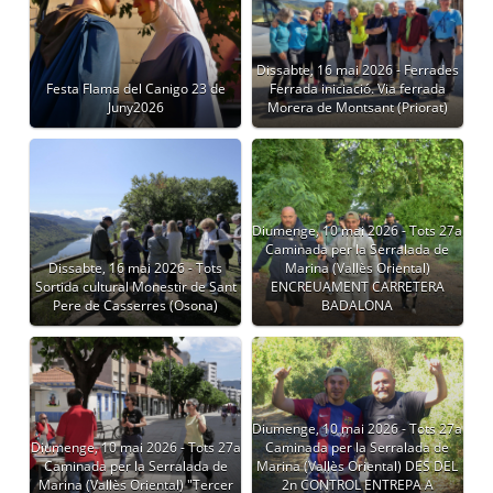
Dissabte, 16 mai 2026 - Ferrades
Festa Flama del Canigo 23 de
Ferrada iniciació. Via ferrada
Juny2026
Morera de Montsant (Priorat)
Diumenge, 10 mai 2026 - Tots 27a
Caminada per la Serralada de
Dissabte, 16 mai 2026 - Tots
Marina (Vallès Oriental)
Sortida cultural Monestir de Sant
ENCREUAMENT CARRETERA
Pere de Casserres (Osona)
BADALONA
Diumenge, 10 mai 2026 - Tots 27a
Diumenge, 10 mai 2026 - Tots 27a
Caminada per la Serralada de
Caminada per la Serralada de
Marina (Vallès Oriental) DES DEL
Marina (Vallès Oriental) "Tercer
2n CONTROL ENTREPA A