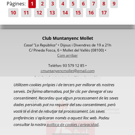
Pàgines:
1
2
3
4
5
6
7
8
9
10
11
12
13
14
15
16
17
Club Muntanyenc Mollet
Casal "La República"
• Dijous i Divendres de 19 a 21h
C/ Pineda Fosca, 6 • Mollet del Vallès (08100) •
Com arribar
Telèfon: 93 579 12 85 •
cmuntanyencmollet@gmail.com
Avis legal, privacitat i política de cookies
Utilitzem cookies pròpies i de tercers per millorar els nostres
serveis. De forma alternativa, pot fer clic per denegar el seu
consentiment. Recordeu que algun processament de les seves
dades personals pot no requerir del seu consentiment, però
vostè té el dret de rebutjar tal processament. Les seves
preferències s'aplicaran només a aquest lloc web. Podeu
consultar la nostra
política de cookies i privacidad
.