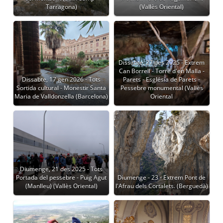
Tarragona)
(Vallès Oriental)
Dissabte, 27 des 2025 - Extrem
Can Borrell - Torre d'en Malla -
Dissabte, 17 gen 2026 - Tots
Parets - Església de Parets -
Sortida cultural - Monestir Santa
Pessebre monumental (Vallès
Maria de Valldonzella (Barcelona)
Oriental
Diumenge, 21 des 2025 - Tots
Portada del pessebre - Puig Agut
Diumenge - 23 - Extrem Pont de
(Manlleu) (Vallès Oriental)
l'Afrau dels Cortalets. (Berguedà)