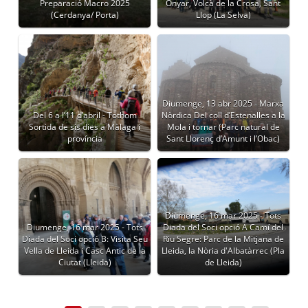
Preparació Macro 2025
Onyar, Volcà de la Crosa, Sant
(Cerdanya/ Porta)
Llop (La Selva)
Diumenge, 13 abr 2025 - Marxa
Del 6 a l’11 d’abril - Tothom
Nòrdica Del coll d’Estenalles a la
Sortida de sis dies a Màlaga i
Mola i tornar (Parc natural de
província
Sant Llorenç d’Amunt i l’Obac)
Diumenge, 16 mar 2025 - Tots
Diumenge, 16 mar 2025 - Tots
Diada del Soci opció A Camí del
Diada del Soci opció B: Visita Seu
Riu Segre: Parc de la Mitjana de
Vella de Lleida i Casc Antic de la
Lleida, la Nòria d'Albatàrrec (Pla
Ciutat (Lleida)
de Lleida)