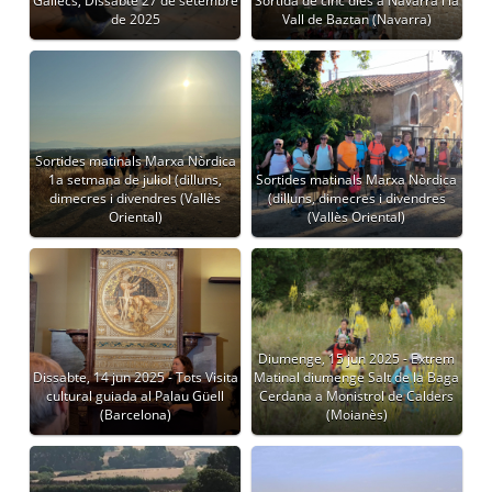
Gallecs, Dissabte 27 de setembre
Sortida de cinc dies a Navarra i la
de 2025
Vall de Baztan (Navarra)
Sortides matinals Marxa Nòrdica
1a setmana de juliol (dilluns,
Sortides matinals Marxa Nòrdica
dimecres i divendres (Vallès
(dilluns, dimecres i divendres
Oriental)
(Vallès Oriental)
Diumenge, 15 jun 2025 - Extrem
Dissabte, 14 jun 2025 - Tots Visita
Matinal diumenge Salt de la Baga
cultural guiada al Palau Güell
Cerdana a Monistrol de Calders
(Barcelona)
(Moianès)