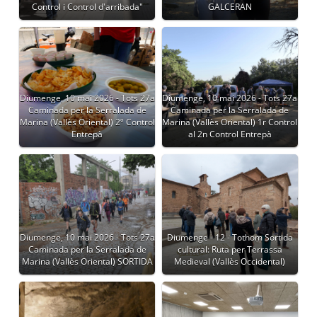
Control i Control d'arribada"
GALCERAN
Diumenge, 10 mai 2026 - Tots 27a
Diumenge, 10 mai 2026 - Tots 27a
Caminada per la Serralada de
Caminada per la Serralada de
Marina (Vallès Oriental) 2º Control
Marina (Vallès Oriental) 1r Control
Entrepà
al 2n Control Entrepà
Diumenge, 10 mai 2026 - Tots 27a
Diumenge - 12 - Tothom Sortida
Caminada per la Serralada de
cultural: Ruta per Terrassa
Marina (Vallès Oriental) SORTIDA
Medieval (Vallès Occidental)