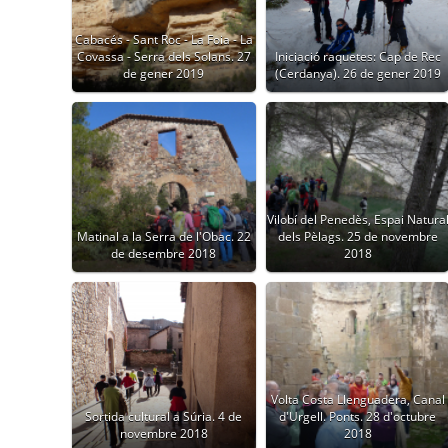
Cabacés - Sant Roc - La Foia - La
Covassa - Serra dels Solans. 27
Iniciació raquetes: Cap de Rec
de gener 2019
(Cerdanya). 26 de gener 2019
Vilobí del Penedès, Espai Natura
Matinal a la Serra de l'Obac. 22
dels Pèlags. 25 de novembre
de desembre 2018
2018
Volta Costa Llenguadera, Canal
Sortida cultural a Súria. 4 de
d'Urgell. Ponts. 28 d'octubre
novembre 2018
2018