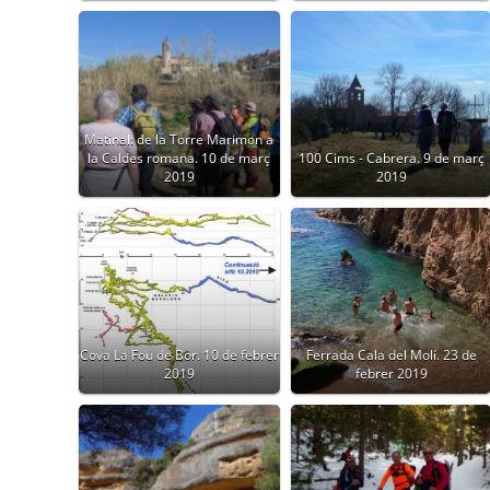
Matinal: de la Torre Marimon a
la Caldes romana. 10 de març
100 Cims - Cabrera. 9 de març
2019
2019
Cova La Fou de Bor. 10 de febrer
Ferrada Cala del Molí. 23 de
2019
febrer 2019