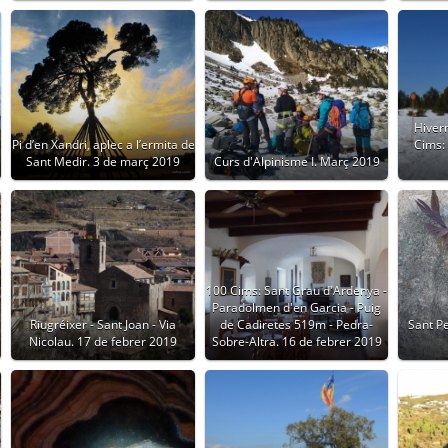
Hiver
Pi d’en Xandri, aplec a l’ermita de
Cims: 
Sant Medir. 3 de març 2019
Curs d'Alpinisme I. Març 2019
100 Cims: Sant Grau d'Ardenya -
Paradolmen d'en Garcia - Puig
Riugréixer - Sant Joan - Via
de Cadiretes 519m - Pedra-
Sant Pe
Nicolau. 17 de febrer 2019
Sobre-Altra. 16 de febrer 2019