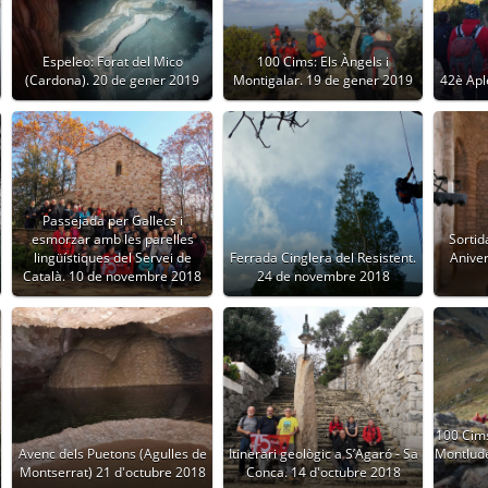
Espeleo: Forat del Mico
100 Cims: Els Àngels i
(Cardona). 20 de gener 2019
Montigalar. 19 de gener 2019
42è Apl
Passejada per Gallecs i
l
esmorzar amb les parelles
Sortid
lingüístiques del Servei de
Ferrada Cinglera del Resistent.
Anive
Català. 10 de novembre 2018
24 de novembre 2018
100 Cims
Avenc dels Puetons (Agulles de
Itinerari geològic a S’Agaró - Sa
Montlude
Montserrat) 21 d'octubre 2018
Conca. 14 d'octubre 2018