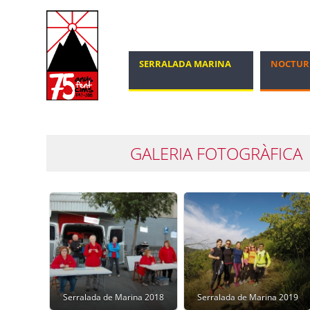
SERRALADA MARINA
NOCTUR
MARXA NÒRDICA
100 CIMS
GALERIA FOTOGRÀFICA
Serralada de Marina 2018
Serralada de Marina 2019