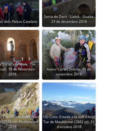
Serra de Daró - Llabià - Gualta.
ec dels Països Catalans
23 de desembre 2018
a Social a la Mola. 75è
rsari. 18 de novembre
Avenc Carles Selicke. 11 de
2018
novembre 2018
: Estada a la Vall d’Aran
100 Cims: Estada a la Vall d’Aran
 (2518 m). 14 d'octubre
Tuc de Maubèrme (2882 m). 13
2018
d'octubre 2018