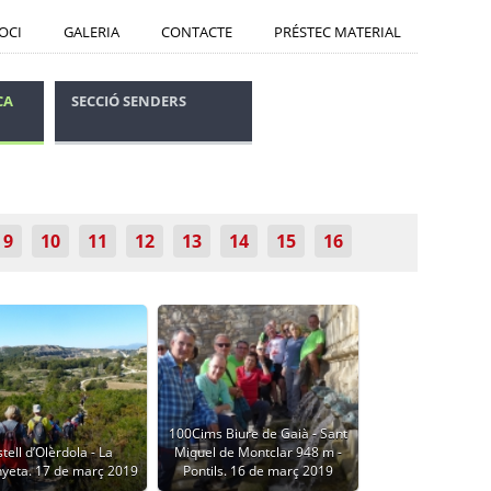
SOCI
GALERIA
CONTACTE
PRÉSTEC MATERIAL
CA
SECCIÓ SENDERS
CONSELLS SEGURETAT
9
10
11
12
13
14
15
16
100Cims Biure de Gaià - Sant
tell d’Olèrdola - La
Miquel de Montclar 948 m -
yeta. 17 de març 2019
Pontils. 16 de març 2019