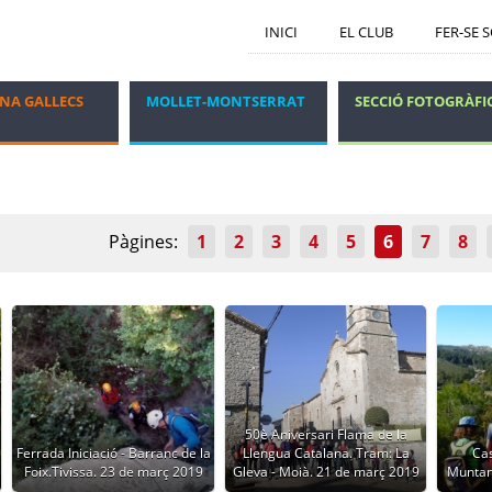
INICI
EL CLUB
FER-SE 
NA GALLECS
MOLLET-MONTSERRAT
SECCIÓ FOTOGRÀFI
GRUP DELS DIJOUS
VIATGES I ESTADES
Pàgines:
1
2
3
4
5
6
7
8
50è Aniversari Flama de la
Ferrada Iniciació - Barranc de la
Llengua Catalana. Tram: La
Cas
Foix.Tivissa. 23 de març 2019
Gleva - Moià. 21 de març 2019
Muntan