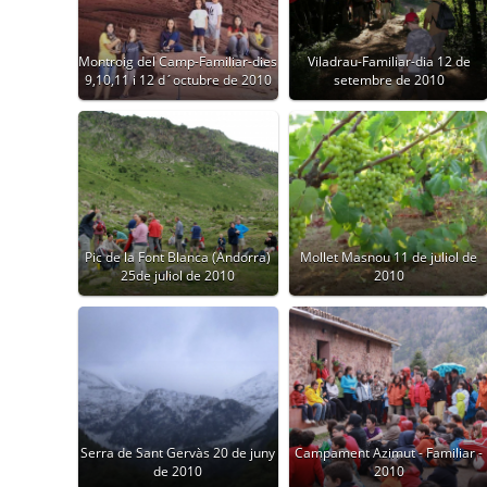
Montroig del Camp-Familiar-dies
Viladrau-Familiar-dia 12 de
9,10,11 i 12 d´octubre de 2010
setembre de 2010
Pic de la Font Blanca (Andorra)
Mollet Masnou 11 de juliol de
25de juliol de 2010
2010
Serra de Sant Gervàs 20 de juny
Campament Azimut - Familiar -
de 2010
2010