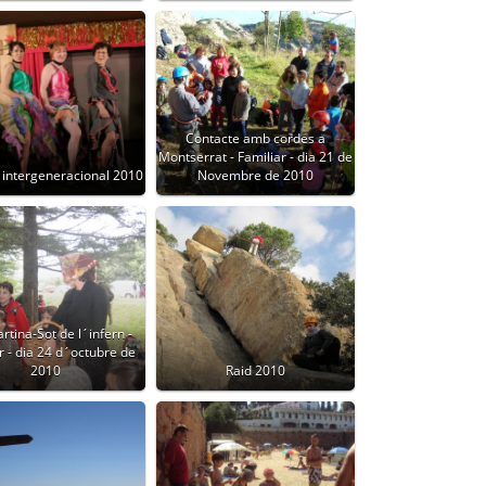
Contacte amb cordes a
Montserrat - Familiar - dia 21 de
 intergeneracional 2010
Novembre de 2010
rtina-Sot de l´infern -
r - dia 24 d´octubre de
2010
Raid 2010