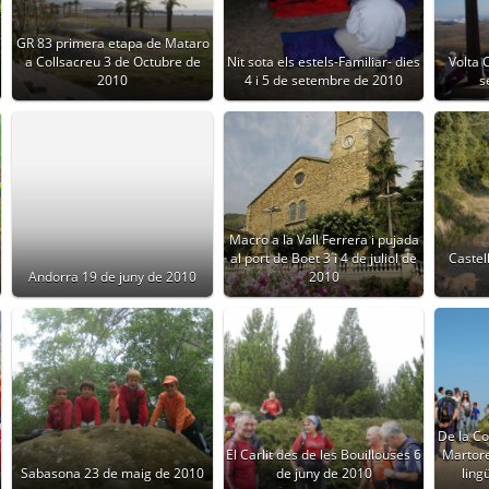
GR 83 primera etapa de Mataro
a Collsacreu 3 de Octubre de
Nit sota els estels-Familiar- dies
Volta C
2010
4 i 5 de setembre de 2010
s
Macro a la Vall Ferrera i pujada
al port de Boet 3 i 4 de juliol de
Castel
Andorra 19 de juny de 2010
2010
De la Co
El Carlit des de les Bouillouses 6
Martore
Sabasona 23 de maig de 2010
de juny de 2010
ling