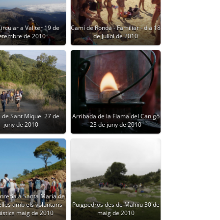
ircular a Vallter 19 de
Camí de Ronda - Familiar - dia 18
etembre de 2010
de Juliol de 2010
l de Sant Miquel 27 de
Arribada de la Flama del Canigó
juny de 2010
23 de juny de 2010
nreria a Santa Maria de
lles amb els voluntaris
Puigpedros des de Malniu 30 de
üístics maig de 2010
maig de 2010