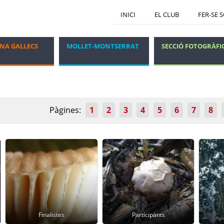
INICI
EL CLUB
FER-SE 
NA GALLECS
MOLLET-MONTSERRAT
SECCIÓ FOTOGRÀFI
GRUP DELS DIJOUS
VIATGES I ESTADES
Pàgines:
1
2
3
4
5
6
7
8
Finalistes
Participants