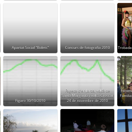
Apartat Social "Bolets"
Concurs de fotografia 2010
Trobada
Fageda d'en Jorda, volcà de
Fontma
Santa Margarita i volcà Croscat
Familia
Figaro 30/10/2010
24 de novembre de 2010