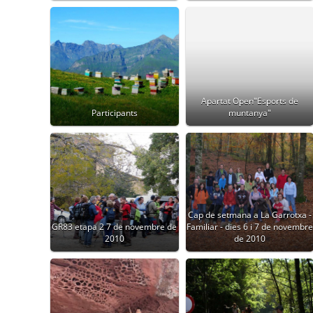
Apartat Open"Esports de
Participants
muntanya"
Cap de setmana a La Garrotxa -
GR83 etapa 2 7 de novembre de
Familiar - dies 6 i 7 de novembre
2010
de 2010