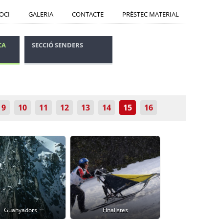
SOCI
GALERIA
CONTACTE
PRÉSTEC MATERIAL
CA
SECCIÓ SENDERS
CONSELLS SEGURETAT
9
10
11
12
13
14
15
16
Guanyadors
Finalistes