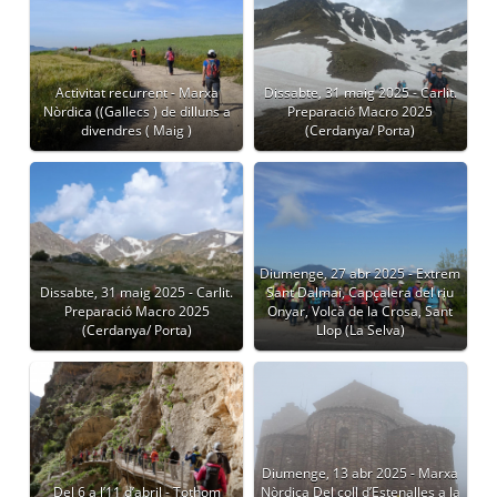
Activitat recurrent - Marxa
Dissabte, 31 maig 2025 - Carlit.
Nòrdica ((Gallecs ) de dilluns a
Preparació Macro 2025
divendres ( Maig )
(Cerdanya/ Porta)
Diumenge, 27 abr 2025 - Extrem
Dissabte, 31 maig 2025 - Carlit.
Sant Dalmai, Capçalera del riu
Preparació Macro 2025
Onyar, Volcà de la Crosa, Sant
(Cerdanya/ Porta)
Llop (La Selva)
Diumenge, 13 abr 2025 - Marxa
Del 6 a l’11 d’abril - Tothom
Nòrdica Del coll d’Estenalles a la