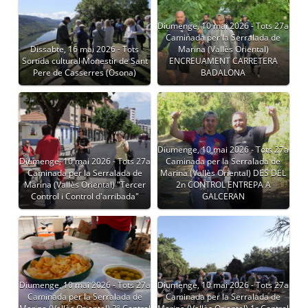
Diumenge, 10 mai 2026 - Tots 27a
Caminada per la Serralada de
Dissabte, 16 mai 2026 - Tots
Marina (Vallès Oriental)
Sortida cultural Monestir de Sant
ENCREUAMENT CARRETERA
Pere de Casserres (Osona)
BADALONA
Diumenge, 10 mai 2026 - Tots 27a
Diumenge, 10 mai 2026 - Tots 27a
Caminada per la Serralada de
Caminada per la Serralada de
Marina (Vallès Oriental) DES DEL
Marina (Vallès Oriental) "Tercer
2n CONTROL ENTREPA A
Control i Control d'arribada"
GALCERAN
Diumenge, 10 mai 2026 - Tots 27a
Diumenge, 10 mai 2026 - Tots 27a
Caminada per la Serralada de
Caminada per la Serralada de