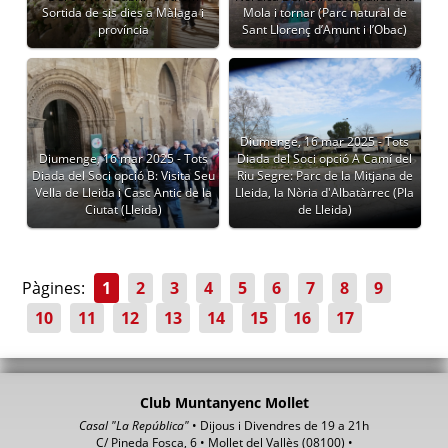
Sortida de sis dies a Màlaga i
Mola i tornar (Parc natural de
província
Sant Llorenç d’Amunt i l’Obac)
Diumenge, 16 mar 2025 - Tots
Diumenge, 16 mar 2025 - Tots
Diada del Soci opció A Camí del
Diada del Soci opció B: Visita Seu
Riu Segre: Parc de la Mitjana de
Vella de Lleida i Casc Antic de la
Lleida, la Nòria d'Albatàrrec (Pla
Ciutat (Lleida)
de Lleida)
Pàgines:
1
2
3
4
5
6
7
8
9
10
11
12
13
14
15
16
17
Club Muntanyenc Mollet
Casal "La República"
• Dijous i Divendres de 19 a 21h
C/ Pineda Fosca, 6 • Mollet del Vallès (08100) •