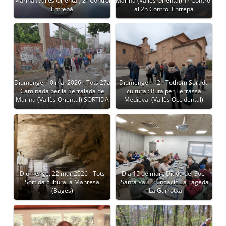
Marina (Vallès Oriental) 2º Control
Marina (Vallès Oriental) 1r Control
Entrepà
al 2n Control Entrepà
Diumenge, 10 mai 2026 - Tots 27a
Diumenge - 12 - Tothom Sortida
Caminada per la Serralada de
cultural: Ruta per Terrassa
Marina (Vallès Oriental) SORTIDA
Medieval (Vallès Occidental)
Diumenge, 22 mar 2026 - Tots
Dia 15 de març Diada del Soci
Sortida cultural a Manresa
,Santa Pau i Fundació La Fageda
(Bages)
=La Garrotxa