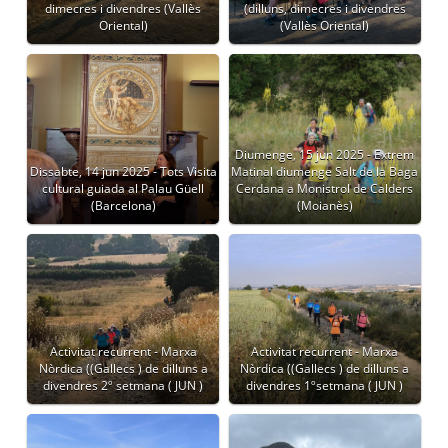
dimecres i divendres (Vallès
(dilluns, dimecres i divendres
Oriental)
(Vallès Oriental)
Diumenge, 15 jun 2025 - Extrem
Dissabte, 14 jun 2025 - Tots Visita
Matinal diumenge Salt de la Baga
cultural guiada al Palau Güell
Cerdana a Monistrol de Calders
(Barcelona)
(Moianès)
Activitat recurrent - Marxa
Activitat recurrent - Marxa
Nòrdica ((Gallecs ) de dilluns a
Nòrdica ((Gallecs ) de dilluns a
divendres 2º setmana ( JUN )
divendres 1ºsetmana ( JUN )