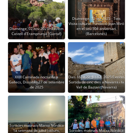
Diumenge, 12 oct 2025 - Tots
Visita cultural. Fundació Joan Miró
Diumenge, 02 nov 2025 - Extrem
en el seu 50é aniversari
Castell d'Eramprunyà (Garraf)
(Barcelonès)
XXIII Caminada nocturna a
Dies 16 al 20 -JULIOL 2025 Extrem
Gallecs, Dissabte 27 de setembre
Sortida de cinc dies a Navarra i la
de 2025
Vall de Baztan (Navarra)
Sortides matinals Marxa Nòrdica
1a setmana de juliol (dilluns,
Sortides matinals Marxa Nòrdica