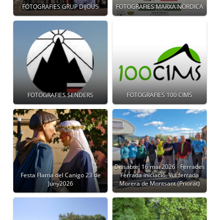
FOTOGRAFIES GRUP DIJOUS
FOTOGRAFIES MARXA NÒRDICA
FOTOGRAFIES SENDERS
FOTOGRAFIES 100 CIMS
Dissabte, 16 mai 2026 - Ferrades
Festa Flama del Canigo 23 de
Ferrada iniciació. Via ferrada
Juny2026
Morera de Montsant (Priorat)