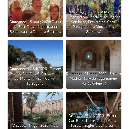
Diumenge, 15 març 2026 - Tots
Diada del Soci opció A: La Fageda
Diumenge, 15 març 2026: Diada
d’en Jordà, Ermites del Corb i
del Soci, Dinar de germanor:
Paratge de La Moixina (La
Restaurant La Deu =La Garrotxa
Garrotxa)
Diumenge, 22 feb 2026 - Extrem
Prades, Pla de la Guàrdia. Vistes
Diumenge, 01 març 2026 - Extrem
del Montsant (Baix Camp -
Matinal: Turó de Tagamanent
Tarragona)
(Vallès Oriental)
Dissabte, 27 des 2025 - Extrem
Can Borrell - Torre d'en Malla -
Dissabte, 17 gen 2026 - Tots
Parets - Església de Parets -