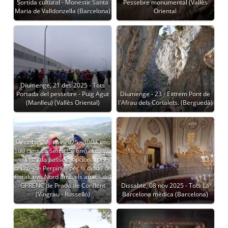
Sortida cultural - Monestir Santa
Pessebre monumental (Vallès
Maria de Valldonzella (Barcelona)
Oriental
Diumenge, 21 des 2025 - Tots
Portada del pessebre - Puig Agut
Diumenge - 23 - Extrem Pont de
(Manlleu) (Vallès Oriental)
l'Afrau dels Cortalets. (Berguedà)
Dissabte, 08 nov 2025 - 100 Cims
100 cims La Serra (576m) al matí i
a la tarda passeig opcional pel
centre de Perpinyà per la diada de
Catalunya Nord amb els amics del
GPRENC de Prada de Conflent
Dissabte, 08 nov 2025 - Tots La
(Vingrau - Rosselló)
Barcelona mèdica (Barcelona)