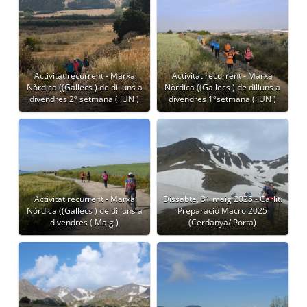
Activitat recurrent - Marxa
Activitat recurrent - Marxa
Nòrdica ((Gallecs ) de dilluns a
Nòrdica ((Gallecs ) de dilluns a
divendres 2º setmana ( JUN )
divendres 1ºsetmana ( JUN )
Activitat recurrent - Marxa
Dissabte, 31 maig 2025 - Carlit.
Nòrdica ((Gallecs ) de dilluns a
Preparació Macro 2025
divendres ( Maig )
(Cerdanya/ Porta)