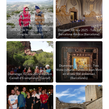
Dissabte, 08 nov 2025 - 100 Cims
100 cims La Serra (576m) al matí i
a la tarda passeig opcional pel
centre de Perpinyà per la diada de
Catalunya Nord amb els amics del
GPRENC de Prada de Conflent
Dissabte, 08 nov 2025 - Tots La
(Vingrau - Rosselló)
Barcelona mèdica (Barcelona)
Diumenge, 12 oct 2025 - Tots
Visita cultural. Fundació Joan Miró
Diumenge, 02 nov 2025 - Extrem
en el seu 50é aniversari
Castell d'Eramprunyà (Garraf)
(Barcelonès)