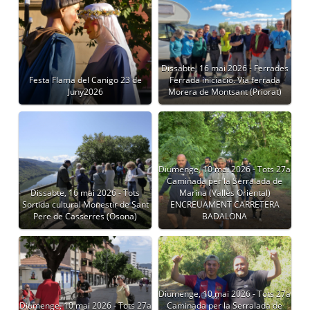
Dissabte, 16 mai 2026 - Ferrades
Festa Flama del Canigo 23 de
Ferrada iniciació. Via ferrada
Juny2026
Morera de Montsant (Priorat)
Diumenge, 10 mai 2026 - Tots 27a
Caminada per la Serralada de
Dissabte, 16 mai 2026 - Tots
Marina (Vallès Oriental)
Sortida cultural Monestir de Sant
ENCREUAMENT CARRETERA
Pere de Casserres (Osona)
BADALONA
Diumenge, 10 mai 2026 - Tots 27a
Diumenge, 10 mai 2026 - Tots 27a
Caminada per la Serralada de