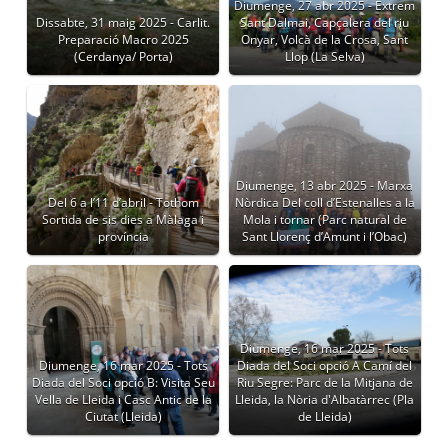
Diumenge, 27 abr 2025 - Extrem
Dissabte, 31 maig 2025 - Carlit.
Sant Dalmai, Capçalera del riu
Preparació Macro 2025
Onyar, Volcà de la Crosa, Sant
(Cerdanya/ Porta)
Llop (La Selva)
Diumenge, 13 abr 2025 - Marxa
Del 6 a l’11 d’abril - Tothom
Nòrdica Del coll d’Estenalles a la
Sortida de sis dies a Màlaga i
Mola i tornar (Parc natural de
província
Sant Llorenç d’Amunt i l’Obac)
Diumenge, 16 mar 2025 - Tots
Diumenge, 16 mar 2025 - Tots
Diada del Soci opció A Camí del
Diada del Soci opció B: Visita Seu
Riu Segre: Parc de la Mitjana de
Vella de Lleida i Casc Antic de la
Lleida, la Nòria d'Albatàrrec (Pla
Ciutat (Lleida)
de Lleida)