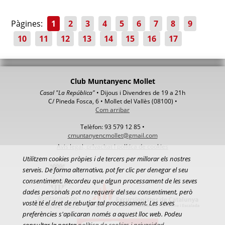
Pàgines:
1
2
3
4
5
6
7
8
9
10
11
12
13
14
15
16
17
Club Muntanyenc Mollet
Casal "La República"
• Dijous i Divendres de 19 a 21h
C/ Pineda Fosca, 6 • Mollet del Vallès (08100) •
Com arribar
Telèfon: 93 579 12 85 •
cmuntanyencmollet@gmail.com
Avis legal, privacitat i política de cookies
Utilitzem cookies pròpies i de tercers per millorar els nostres
serveis. De forma alternativa, pot fer clic per denegar el seu
consentiment. Recordeu que algun processament de les seves
dades personals pot no requerir del seu consentiment, però
vostè té el dret de rebutjar tal processament. Les seves
preferències s'aplicaran només a aquest lloc web. Podeu