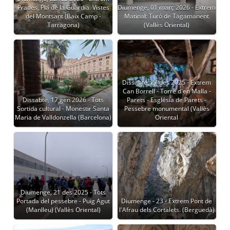
Prades, Pla de la Guàrdia. Vistes
Diumenge, 01 març 2026 - Extrem
del Montsant (Baix Camp -
Matinal: Turó de Tagamanent
Tarragona)
(Vallès Oriental)
Dissabte, 27 des 2025 - Extrem
Can Borrell - Torre d'en Malla -
Dissabte, 17 gen 2026 - Tots
Parets - Església de Parets -
Sortida cultural - Monestir Santa
Pessebre monumental (Vallès
Maria de Valldonzella (Barcelona)
Oriental
Diumenge, 21 des 2025 - Tots
Portada del pessebre - Puig Agut
Diumenge - 23 - Extrem Pont de
(Manlleu) (Vallès Oriental)
l'Afrau dels Cortalets. (Berguedà)