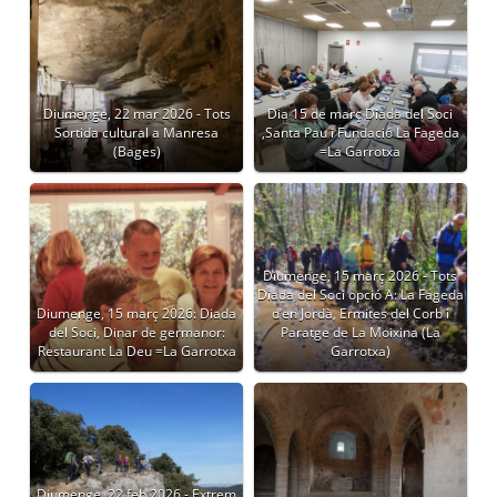
Diumenge, 22 mar 2026 - Tots
Dia 15 de març Diada del Soci
Sortida cultural a Manresa
,Santa Pau i Fundació La Fageda
(Bages)
=La Garrotxa
Diumenge, 15 març 2026 - Tots
Diada del Soci opció A: La Fageda
Diumenge, 15 març 2026: Diada
d’en Jordà, Ermites del Corb i
del Soci, Dinar de germanor:
Paratge de La Moixina (La
Restaurant La Deu =La Garrotxa
Garrotxa)
Diumenge, 22 feb 2026 - Extrem