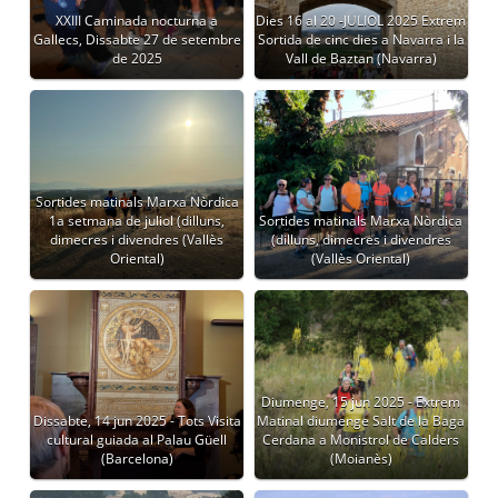
XXIII Caminada nocturna a
Dies 16 al 20 -JULIOL 2025 Extrem
Gallecs, Dissabte 27 de setembre
Sortida de cinc dies a Navarra i la
de 2025
Vall de Baztan (Navarra)
Sortides matinals Marxa Nòrdica
1a setmana de juliol (dilluns,
Sortides matinals Marxa Nòrdica
dimecres i divendres (Vallès
(dilluns, dimecres i divendres
Oriental)
(Vallès Oriental)
Diumenge, 15 jun 2025 - Extrem
Dissabte, 14 jun 2025 - Tots Visita
Matinal diumenge Salt de la Baga
cultural guiada al Palau Güell
Cerdana a Monistrol de Calders
(Barcelona)
(Moianès)