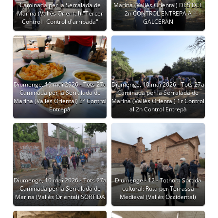
Caminada per la Serralada de
Marina (Vallès Oriental) DES DEL
Marina (Vallès Oriental) "Tercer
2n CONTROL ENTREPA A
Control i Control d'arribada"
GALCERAN
Diumenge, 10 mai 2026 - Tots 27a
Diumenge, 10 mai 2026 - Tots 27a
Caminada per la Serralada de
Caminada per la Serralada de
Marina (Vallès Oriental) 2º Control
Marina (Vallès Oriental) 1r Control
Entrepà
al 2n Control Entrepà
Diumenge, 10 mai 2026 - Tots 27a
Diumenge - 12 - Tothom Sortida
Caminada per la Serralada de
cultural: Ruta per Terrassa
Marina (Vallès Oriental) SORTIDA
Medieval (Vallès Occidental)