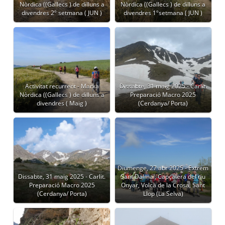
Nòrdica ((Gallecs ) de dilluns a
Nòrdica ((Gallecs ) de dilluns a
divendres 2º setmana ( JUN )
divendres 1ºsetmana ( JUN )
Activitat recurrent - Marxa
Dissabte, 31 maig 2025 - Carlit.
Nòrdica ((Gallecs ) de dilluns a
Preparació Macro 2025
divendres ( Maig )
(Cerdanya/ Porta)
Diumenge, 27 abr 2025 - Extrem
Dissabte, 31 maig 2025 - Carlit.
Sant Dalmai, Capçalera del riu
Preparació Macro 2025
Onyar, Volcà de la Crosa, Sant
(Cerdanya/ Porta)
Llop (La Selva)