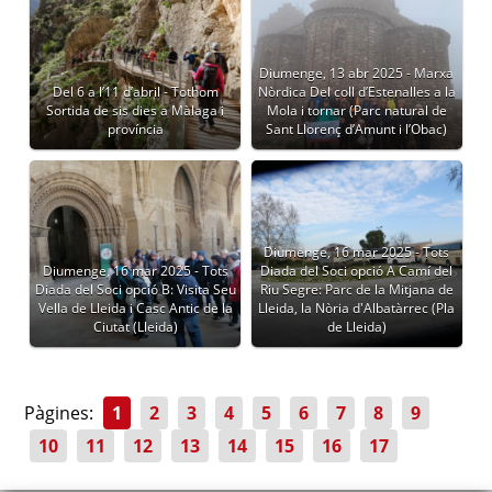
Diumenge, 13 abr 2025 - Marxa
Del 6 a l’11 d’abril - Tothom
Nòrdica Del coll d’Estenalles a la
Sortida de sis dies a Màlaga i
Mola i tornar (Parc natural de
província
Sant Llorenç d’Amunt i l’Obac)
Diumenge, 16 mar 2025 - Tots
Diumenge, 16 mar 2025 - Tots
Diada del Soci opció A Camí del
Diada del Soci opció B: Visita Seu
Riu Segre: Parc de la Mitjana de
Vella de Lleida i Casc Antic de la
Lleida, la Nòria d'Albatàrrec (Pla
Ciutat (Lleida)
de Lleida)
Pàgines:
1
2
3
4
5
6
7
8
9
10
11
12
13
14
15
16
17