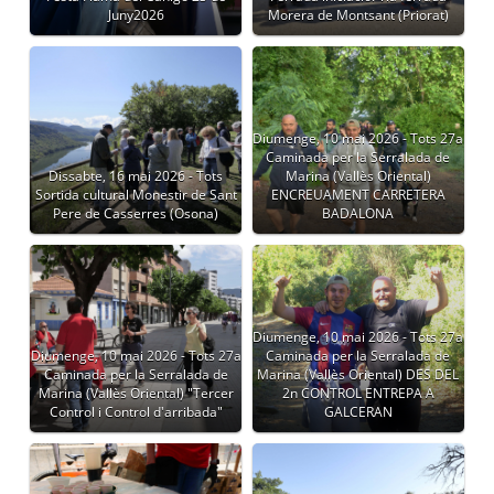
Juny2026
Morera de Montsant (Priorat)
Diumenge, 10 mai 2026 - Tots 27a
Caminada per la Serralada de
Dissabte, 16 mai 2026 - Tots
Marina (Vallès Oriental)
Sortida cultural Monestir de Sant
ENCREUAMENT CARRETERA
Pere de Casserres (Osona)
BADALONA
Diumenge, 10 mai 2026 - Tots 27a
Diumenge, 10 mai 2026 - Tots 27a
Caminada per la Serralada de
Caminada per la Serralada de
Marina (Vallès Oriental) DES DEL
Marina (Vallès Oriental) "Tercer
2n CONTROL ENTREPA A
Control i Control d'arribada"
GALCERAN