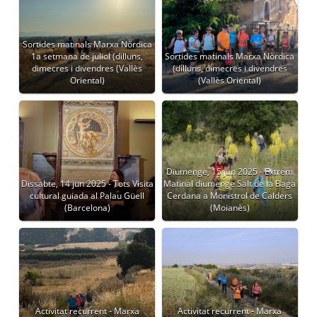
Sortides matinals Marxa Nòrdica
1a setmana de juliol (dilluns,
Sortides matinals Marxa Nòrdica
dimecres i divendres (Vallès
(dilluns, dimecres i divendres
Oriental)
(Vallès Oriental)
Diumenge, 15 jun 2025 - Extrem
Dissabte, 14 jun 2025 - Tots Visita
Matinal diumenge Salt de la Baga
cultural guiada al Palau Güell
Cerdana a Monistrol de Calders
(Barcelona)
(Moianès)
Activitat recurrent - Marxa
Activitat recurrent - Marxa