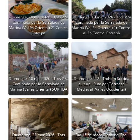
Diumenge, 10 mai 2026 - Tots 27a
Diumenge, 10 mai 2026 - Tots 27a
Caminada per la Serralada de
Caminada per la Serralada de
Marina (Vallès Oriental) 2º Control
Marina (Vallès Oriental) 1r Control
Entrepà
al 2n Control Entrepà
Diumenge, 10 mai 2026 - Tots 27a
Diumenge - 12 - Tothom Sortida
Caminada per la Serralada de
cultural: Ruta per Terrassa
Marina (Vallès Oriental) SORTIDA
Medieval (Vallès Occidental)
Diumenge, 22 mar 2026 - Tots
Dia 15 de març Diada del Soci