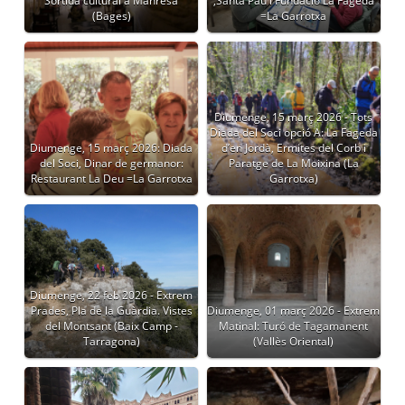
Sortida cultural a Manresa
,Santa Pau i Fundació La Fageda
(Bages)
=La Garrotxa
Diumenge, 15 març 2026 - Tots
Diada del Soci opció A: La Fageda
Diumenge, 15 març 2026: Diada
d’en Jordà, Ermites del Corb i
del Soci, Dinar de germanor:
Paratge de La Moixina (La
Restaurant La Deu =La Garrotxa
Garrotxa)
Diumenge, 22 feb 2026 - Extrem
Prades, Pla de la Guàrdia. Vistes
Diumenge, 01 març 2026 - Extrem
del Montsant (Baix Camp -
Matinal: Turó de Tagamanent
Tarragona)
(Vallès Oriental)