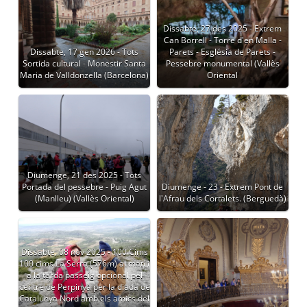
Dissabte, 27 des 2025 - Extrem
Can Borrell - Torre d'en Malla -
Dissabte, 17 gen 2026 - Tots
Parets - Església de Parets -
Sortida cultural - Monestir Santa
Pessebre monumental (Vallès
Maria de Valldonzella (Barcelona)
Oriental
Diumenge, 21 des 2025 - Tots
Portada del pessebre - Puig Agut
Diumenge - 23 - Extrem Pont de
(Manlleu) (Vallès Oriental)
l'Afrau dels Cortalets. (Berguedà)
Dissabte, 08 nov 2025 - 100 Cims
100 cims La Serra (576m) al matí i
a la tarda passeig opcional pel
centre de Perpinyà per la diada de
Catalunya Nord amb els amics del