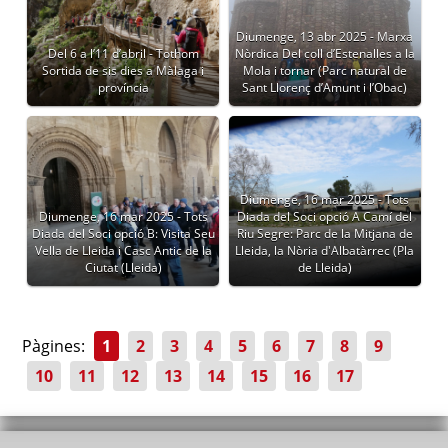
Diumenge, 13 abr 2025 - Marxa
Del 6 a l’11 d’abril - Tothom
Nòrdica Del coll d’Estenalles a la
Sortida de sis dies a Màlaga i
Mola i tornar (Parc natural de
província
Sant Llorenç d’Amunt i l’Obac)
Diumenge, 16 mar 2025 - Tots
Diumenge, 16 mar 2025 - Tots
Diada del Soci opció A Camí del
Diada del Soci opció B: Visita Seu
Riu Segre: Parc de la Mitjana de
Vella de Lleida i Casc Antic de la
Lleida, la Nòria d'Albatàrrec (Pla
Ciutat (Lleida)
de Lleida)
Pàgines:
1
2
3
4
5
6
7
8
9
10
11
12
13
14
15
16
17