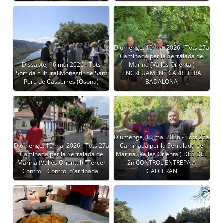
Diumenge, 10 mai 2026 - Tots 27a
Caminada per la Serralada de
Dissabte, 16 mai 2026 - Tots
Marina (Vallès Oriental)
Sortida cultural Monestir de Sant
ENCREUAMENT CARRETERA
Pere de Casserres (Osona)
BADALONA
Diumenge, 10 mai 2026 - Tots 27a
Diumenge, 10 mai 2026 - Tots 27a
Caminada per la Serralada de
Caminada per la Serralada de
Marina (Vallès Oriental) DES DEL
Marina (Vallès Oriental) "Tercer
2n CONTROL ENTREPA A
Control i Control d'arribada"
GALCERAN