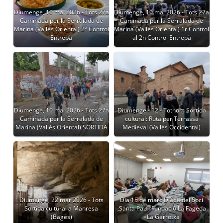
Diumenge, 10 mai 2026 - Tots 27a
Diumenge, 10 mai 2026 - Tots 27a
Caminada per la Serralada de
Caminada per la Serralada de
Marina (Vallès Oriental) 2º Control
Marina (Vallès Oriental) 1r Control
Entrepà
al 2n Control Entrepà
Diumenge, 10 mai 2026 - Tots 27a
Diumenge - 12 - Tothom Sortida
Caminada per la Serralada de
cultural: Ruta per Terrassa
Marina (Vallès Oriental) SORTIDA
Medieval (Vallès Occidental)
Diumenge, 22 mar 2026 - Tots
Dia 15 de març Diada del Soci
Sortida cultural a Manresa
,Santa Pau i Fundació La Fageda
(Bages)
=La Garrotxa