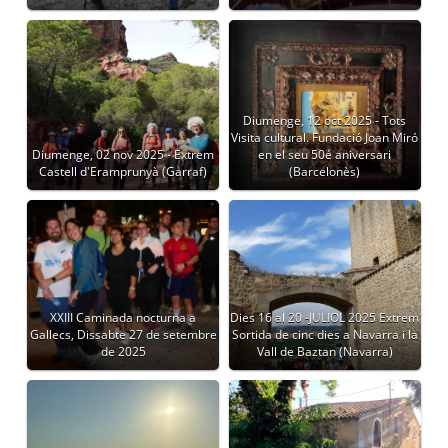
Diumenge, 12 oct 2025 - Tots
Visita cultural. Fundació Joan Miró
Diumenge, 02 nov 2025 - Extrem
en el seu 50é aniversari
Castell d'Eramprunyà (Garraf)
(Barcelonès)
XXIII Caminada nocturna a
Dies 16 al 20 -JULIOL 2025 Extrem
Gallecs, Dissabte 27 de setembre
Sortida de cinc dies a Navarra i la
de 2025
Vall de Baztan (Navarra)