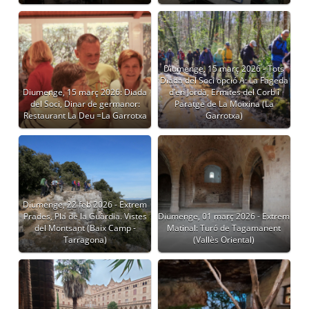
Diumenge, 15 març 2026 - Tots
Diada del Soci opció A: La Fageda
Diumenge, 15 març 2026: Diada
d’en Jordà, Ermites del Corb i
del Soci, Dinar de germanor:
Paratge de La Moixina (La
Restaurant La Deu =La Garrotxa
Garrotxa)
Diumenge, 22 feb 2026 - Extrem
Prades, Pla de la Guàrdia. Vistes
Diumenge, 01 març 2026 - Extrem
del Montsant (Baix Camp -
Matinal: Turó de Tagamanent
Tarragona)
(Vallès Oriental)