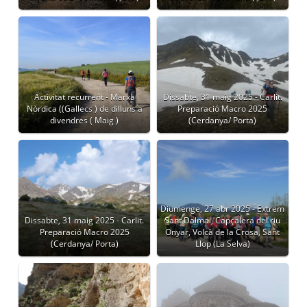
Activitat recurrent - Marxa
Dissabte, 31 maig 2025 - Carlit.
Nòrdica ((Gallecs ) de dilluns a
Preparació Macro 2025
divendres ( Maig )
(Cerdanya/ Porta)
Diumenge, 27 abr 2025 - Extrem
Dissabte, 31 maig 2025 - Carlit.
Sant Dalmai, Capçalera del riu
Preparació Macro 2025
Onyar, Volcà de la Crosa, Sant
(Cerdanya/ Porta)
Llop (La Selva)