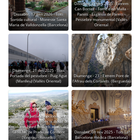
Dissabte, 27 des 2025 - Extrem
Can Borrell - Torre d'en Malla -
Dissabte, 17 gen 2026 - Tots
Parets - Església de Parets -
Sortida cultural - Monestir Santa
Pessebre monumental (Vallès
Maria de Valldonzella (Barcelona)
Oriental
Diumenge, 21 des 2025 - Tots
Portada del pessebre - Puig Agut
Diumenge - 23 - Extrem Pont de
(Manlleu) (Vallès Oriental)
l'Afrau dels Cortalets. (Berguedà)
Dissabte, 08 nov 2025 - 100 Cims
100 cims La Serra (576m) al matí i
a la tarda passeig opcional pel
centre de Perpinyà per la diada de
Catalunya Nord amb els amics del
GPRENC de Prada de Conflent
Dissabte, 08 nov 2025 - Tots La
(Vingrau - Rosselló)
Barcelona mèdica (Barcelona)