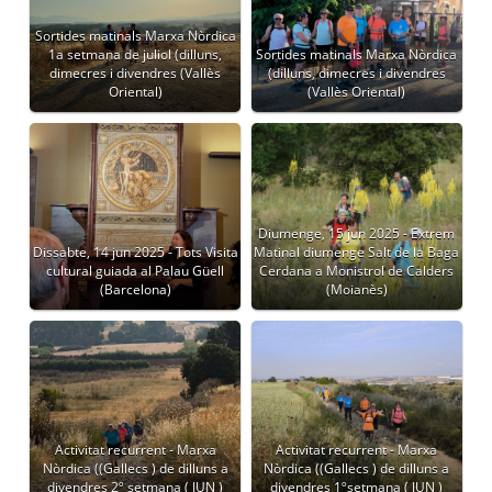
Sortides matinals Marxa Nòrdica
1a setmana de juliol (dilluns,
Sortides matinals Marxa Nòrdica
dimecres i divendres (Vallès
(dilluns, dimecres i divendres
Oriental)
(Vallès Oriental)
Diumenge, 15 jun 2025 - Extrem
Dissabte, 14 jun 2025 - Tots Visita
Matinal diumenge Salt de la Baga
cultural guiada al Palau Güell
Cerdana a Monistrol de Calders
(Barcelona)
(Moianès)
Activitat recurrent - Marxa
Activitat recurrent - Marxa
Nòrdica ((Gallecs ) de dilluns a
Nòrdica ((Gallecs ) de dilluns a
divendres 2º setmana ( JUN )
divendres 1ºsetmana ( JUN )