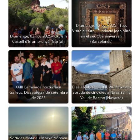
Diumenge, 12 oct 2025 - Tots
Visita cultural. Fundació Joan Miró
Diumenge, 02 nov 2025 - Extrem
en el seu 50é aniversari
Castell d'Eramprunyà (Garraf)
(Barcelonès)
XXIII Caminada nocturna a
Dies 16 al 20 -JULIOL 2025 Extrem
Gallecs, Dissabte 27 de setembre
Sortida de cinc dies a Navarra i la
de 2025
Vall de Baztan (Navarra)
Sortides matinals Marxa Nòrdica