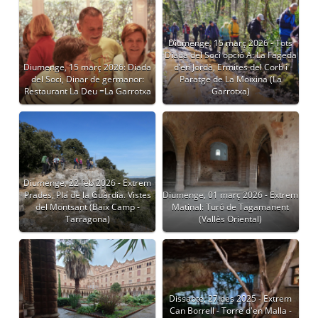
Diumenge, 15 març 2026 - Tots
Diada del Soci opció A: La Fageda
Diumenge, 15 març 2026: Diada
d’en Jordà, Ermites del Corb i
del Soci, Dinar de germanor:
Paratge de La Moixina (La
Restaurant La Deu =La Garrotxa
Garrotxa)
Diumenge, 22 feb 2026 - Extrem
Prades, Pla de la Guàrdia. Vistes
Diumenge, 01 març 2026 - Extrem
del Montsant (Baix Camp -
Matinal: Turó de Tagamanent
Tarragona)
(Vallès Oriental)
Dissabte, 27 des 2025 - Extrem
Can Borrell - Torre d'en Malla -