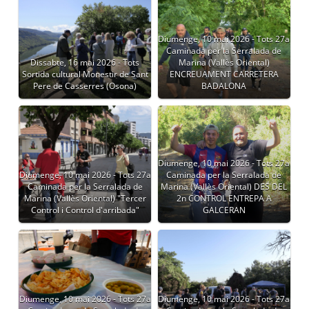
Diumenge, 10 mai 2026 - Tots 27a
Caminada per la Serralada de
Dissabte, 16 mai 2026 - Tots
Marina (Vallès Oriental)
Sortida cultural Monestir de Sant
ENCREUAMENT CARRETERA
Pere de Casserres (Osona)
BADALONA
Diumenge, 10 mai 2026 - Tots 27a
Diumenge, 10 mai 2026 - Tots 27a
Caminada per la Serralada de
Caminada per la Serralada de
Marina (Vallès Oriental) DES DEL
Marina (Vallès Oriental) "Tercer
2n CONTROL ENTREPA A
Control i Control d'arribada"
GALCERAN
Diumenge, 10 mai 2026 - Tots 27a
Diumenge, 10 mai 2026 - Tots 27a