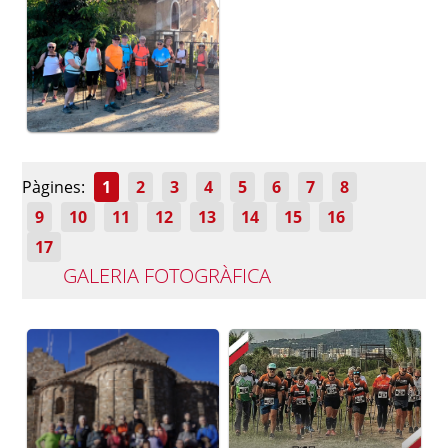
Pàgines:
1
2
3
4
5
6
7
8
9
10
11
12
13
14
15
16
17
GALERIA FOTOGRÀFICA