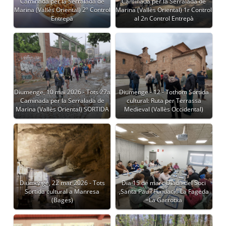
Caminada per la Serralada de
Caminada per la Serralada de
Marina (Vallès Oriental) 2º Control
Marina (Vallès Oriental) 1r Control
Entrepà
al 2n Control Entrepà
Diumenge, 10 mai 2026 - Tots 27a
Diumenge - 12 - Tothom Sortida
Caminada per la Serralada de
cultural: Ruta per Terrassa
Marina (Vallès Oriental) SORTIDA
Medieval (Vallès Occidental)
Diumenge, 22 mar 2026 - Tots
Dia 15 de març Diada del Soci
Sortida cultural a Manresa
,Santa Pau i Fundació La Fageda
(Bages)
=La Garrotxa