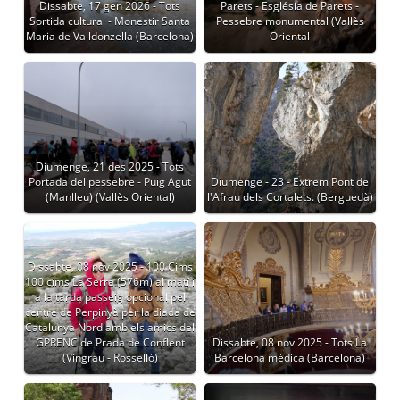
Dissabte, 17 gen 2026 - Tots
Parets - Església de Parets -
Sortida cultural - Monestir Santa
Pessebre monumental (Vallès
Maria de Valldonzella (Barcelona)
Oriental
Diumenge, 21 des 2025 - Tots
Portada del pessebre - Puig Agut
Diumenge - 23 - Extrem Pont de
(Manlleu) (Vallès Oriental)
l'Afrau dels Cortalets. (Berguedà)
Dissabte, 08 nov 2025 - 100 Cims
100 cims La Serra (576m) al matí i
a la tarda passeig opcional pel
centre de Perpinyà per la diada de
Catalunya Nord amb els amics del
GPRENC de Prada de Conflent
Dissabte, 08 nov 2025 - Tots La
(Vingrau - Rosselló)
Barcelona mèdica (Barcelona)