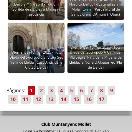
Del 6 a l’11 d’abril - Tothom
Nòrdica Del coll d’Estenalles a la
Sortida de sis dies a Màlaga i
Mola i tornar (Parc natural de
província
Sant Llorenç d’Amunt i l’Obac)
Diumenge, 16 mar 2025 - Tots
Diumenge, 16 mar 2025 - Tots
Diada del Soci opció A Camí del
Diada del Soci opció B: Visita Seu
Riu Segre: Parc de la Mitjana de
Vella de Lleida i Casc Antic de la
Lleida, la Nòria d'Albatàrrec (Pla
Ciutat (Lleida)
de Lleida)
Pàgines:
1
2
3
4
5
6
7
8
9
10
11
12
13
14
15
16
17
Club Muntanyenc Mollet
Casal "La República"
• Dijous i Divendres de 19 a 21h