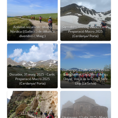
Activitat recurrent - Marxa
Dissabte, 31 maig 2025 - Carlit.
Nòrdica ((Gallecs ) de dilluns a
Preparació Macro 2025
divendres ( Maig )
(Cerdanya/ Porta)
Diumenge, 27 abr 2025 - Extrem
Dissabte, 31 maig 2025 - Carlit.
Sant Dalmai, Capçalera del riu
Preparació Macro 2025
Onyar, Volcà de la Crosa, Sant
(Cerdanya/ Porta)
Llop (La Selva)
Diumenge, 13 abr 2025 - Marxa