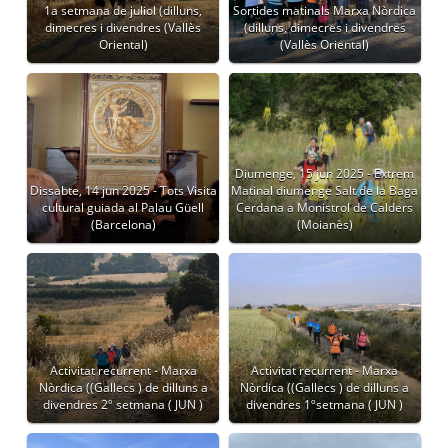
1a setmana de juliol (dilluns,
Sortides matinals Marxa Nòrdica
dimecres i divendres (Vallès
(dilluns, dimecres i divendres
Oriental)
(Vallès Oriental)
Diumenge, 15 jun 2025 - Extrem
Dissabte, 14 jun 2025 - Tots Visita
Matinal diumenge Salt de la Baga
cultural guiada al Palau Güell
Cerdana a Monistrol de Calders
(Barcelona)
(Moianès)
Activitat recurrent - Marxa
Activitat recurrent - Marxa
Nòrdica ((Gallecs ) de dilluns a
Nòrdica ((Gallecs ) de dilluns a
divendres 2º setmana ( JUN )
divendres 1ºsetmana ( JUN )