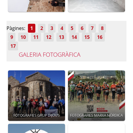
Pàgines:
1
2
3
4
5
6
7
8
9
10
11
12
13
14
15
16
17
GALERIA FOTOGRÀFICA
FOTOGRAFIES GRUP DIJOUS
FOTOGRAFIES MARXA NÒRDICA