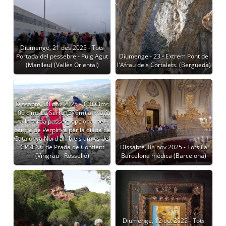
Diumenge, 21 des 2025 - Tots
Portada del pessebre - Puig Agut
Diumenge - 23 - Extrem Pont de
(Manlleu) (Vallès Oriental)
l'Afrau dels Cortalets. (Berguedà)
Dissabte, 08 nov 2025 - 100 Cims
100 cims La Serra (576m) al matí i
a la tarda passeig opcional pel
centre de Perpinyà per la diada de
Catalunya Nord amb els amics del
GPRENC de Prada de Conflent
Dissabte, 08 nov 2025 - Tots La
(Vingrau - Rosselló)
Barcelona mèdica (Barcelona)
Diumenge, 12 oct 2025 - Tots