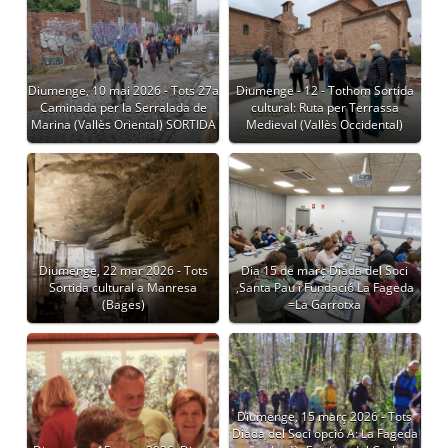
Diumenge, 10 mai 2026 - Tots 27a
Diumenge - 12 - Tothom Sortida
Caminada per la Serralada de
cultural: Ruta per Terrassa
Marina (Vallès Oriental) SORTIDA
Medieval (Vallès Occidental)
Diumenge, 22 mar 2026 - Tots
Dia 15 de març Diada del Soci
Sortida cultural a Manresa
,Santa Pau i Fundació La Fageda
(Bages)
=La Garrotxa
Diumenge, 15 març 2026 - Tots
Diada del Soci opció A: La Fageda