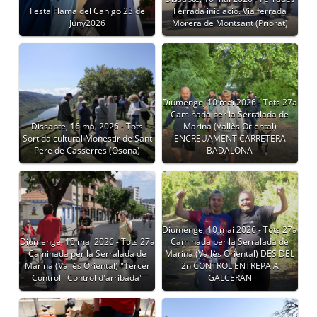
Festa Flama del Canigo 23 de
Ferrada iniciació. Via ferrada
Juny2026
Morera de Montsant (Priorat)
Diumenge, 10 mai 2026 - Tots 27a
Caminada per la Serralada de
Dissabte, 16 mai 2026 - Tots
Marina (Vallès Oriental)
Sortida cultural Monestir de Sant
ENCREUAMENT CARRETERA
Pere de Casserres (Osona)
BADALONA
Diumenge, 10 mai 2026 - Tots 27a
Diumenge, 10 mai 2026 - Tots 27a
Caminada per la Serralada de
Caminada per la Serralada de
Marina (Vallès Oriental) DES DEL
Marina (Vallès Oriental) "Tercer
2n CONTROL ENTREPA A
Control i Control d'arribada"
GALCERAN