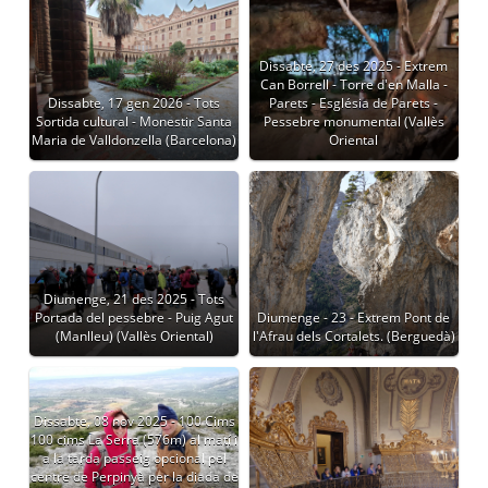
Dissabte, 27 des 2025 - Extrem
Can Borrell - Torre d'en Malla -
Dissabte, 17 gen 2026 - Tots
Parets - Església de Parets -
Sortida cultural - Monestir Santa
Pessebre monumental (Vallès
Maria de Valldonzella (Barcelona)
Oriental
Diumenge, 21 des 2025 - Tots
Portada del pessebre - Puig Agut
Diumenge - 23 - Extrem Pont de
(Manlleu) (Vallès Oriental)
l'Afrau dels Cortalets. (Berguedà)
Dissabte, 08 nov 2025 - 100 Cims
100 cims La Serra (576m) al matí i
a la tarda passeig opcional pel
centre de Perpinyà per la diada de