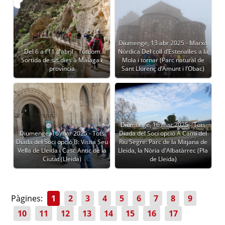
Diumenge, 13 abr 2025 - Marxa
Del 6 a l’11 d’abril - Tothom
Nòrdica Del coll d’Estenalles a la
Sortida de sis dies a Màlaga i
Mola i tornar (Parc natural de
província
Sant Llorenç d’Amunt i l’Obac)
Diumenge, 16 mar 2025 - Tots
Diumenge, 16 mar 2025 - Tots
Diada del Soci opció A Camí del
Diada del Soci opció B: Visita Seu
Riu Segre: Parc de la Mitjana de
Vella de Lleida i Casc Antic de la
Lleida, la Nòria d'Albatàrrec (Pla
Ciutat (Lleida)
de Lleida)
Pàgines:
1
2
3
4
5
6
7
8
9
10
11
12
13
14
15
16
17