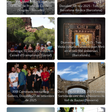
Catalunya Nord amb els amics del
GPRENC de Prada de Conflent
Dissabte, 08 nov 2025 - Tots La
(Vingrau - Rosselló)
Barcelona mèdica (Barcelona)
Diumenge, 12 oct 2025 - Tots
Visita cultural. Fundació Joan Miró
Diumenge, 02 nov 2025 - Extrem
en el seu 50é aniversari
Castell d'Eramprunyà (Garraf)
(Barcelonès)
XXIII Caminada nocturna a
Dies 16 al 20 -JULIOL 2025 Extrem
Gallecs, Dissabte 27 de setembre
Sortida de cinc dies a Navarra i la
de 2025
Vall de Baztan (Navarra)