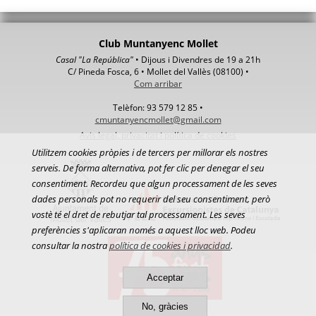
Club Muntanyenc Mollet
Casal "La República"
• Dijous i Divendres de 19 a 21h
C/ Pineda Fosca, 6 • Mollet del Vallès (08100) •
Com arribar
Telèfon: 93 579 12 85 •
cmuntanyencmollet@gmail.com
Avis legal, privacitat i política de cookies
Utilitzem cookies pròpies i de tercers per millorar els nostres
serveis. De forma alternativa, pot fer clic per denegar el seu
consentiment. Recordeu que algun processament de les seves
dades personals pot no requerir del seu consentiment, però
vostè té el dret de rebutjar tal processament. Les seves
preferències s'aplicaran només a aquest lloc web. Podeu
consultar la nostra
política de cookies i privacidad
.
Acceptar
No, gràcies