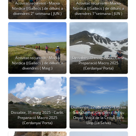
Activitat recurrent - Marxa
Activitat recurrent - Marxa
Nòrdica ((Gallecs ) de dilluns a
Nòrdica ((Gallecs ) de dilluns a
divendres 2º setmana ( JUN )
divendres 1ºsetmana ( JUN )
Activitat recurrent - Marxa
Dissabte, 31 maig 2025 - Carlit.
Nòrdica ((Gallecs ) de dilluns a
Preparació Macro 2025
divendres ( Maig )
(Cerdanya/ Porta)
Diumenge, 27 abr 2025 - Extrem
Dissabte, 31 maig 2025 - Carlit.
Sant Dalmai, Capçalera del riu
Preparació Macro 2025
Onyar, Volcà de la Crosa, Sant
(Cerdanya/ Porta)
Llop (La Selva)