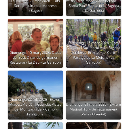
Diumenge, 22 mar 2026 - Tots
Dia 15 de març Diada del Soci
Sortida cultural a Manresa
,Santa Pau i Fundació La Fageda
(Bages)
=La Garrotxa
Diumenge, 15 març 2026 - Tots
Diada del Soci opció A: La Fageda
Diumenge, 15 març 2026: Diada
d’en Jordà, Ermites del Corb i
del Soci, Dinar de germanor:
Paratge de La Moixina (La
Restaurant La Deu =La Garrotxa
Garrotxa)
Diumenge, 22 feb 2026 - Extrem
Prades, Pla de la Guàrdia. Vistes
Diumenge, 01 març 2026 - Extrem
del Montsant (Baix Camp -
Matinal: Turó de Tagamanent
Tarragona)
(Vallès Oriental)