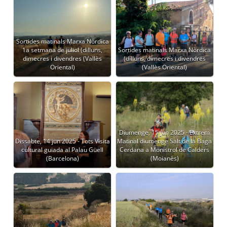
Sortides matinals Marxa Nòrdica
1a setmana de juliol (dilluns,
Sortides matinals Marxa Nòrdica
dimecres i divendres (Vallès
(dilluns, dimecres i divendres
Oriental)
(Vallès Oriental)
Diumenge, 15 jun 2025 - Extrem
Dissabte, 14 jun 2025 - Tots Visita
Matinal diumenge Salt de la Baga
cultural guiada al Palau Güell
Cerdana a Monistrol de Calders
(Barcelona)
(Moianès)