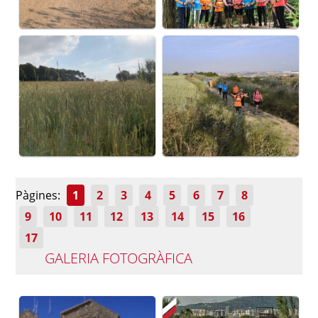
Pàgines:
1
2
3
4
5
6
7
8
9
10
11
12
13
14
15
16
17
GALERIA FOTOGRÀFICA