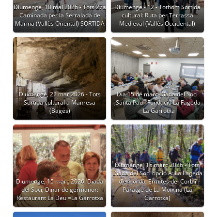
Diumenge, 10 mai 2026 - Tots 27a
Diumenge - 12 - Tothom Sortida
Caminada per la Serralada de
cultural: Ruta per Terrassa
Marina (Vallès Oriental) SORTIDA
Medieval (Vallès Occidental)
Diumenge, 22 mar 2026 - Tots
Dia 15 de març Diada del Soci
Sortida cultural a Manresa
,Santa Pau i Fundació La Fageda
(Bages)
=La Garrotxa
Diumenge, 15 març 2026 - Tots
Diada del Soci opció A: La Fageda
Diumenge, 15 març 2026: Diada
d’en Jordà, Ermites del Corb i
del Soci, Dinar de germanor:
Paratge de La Moixina (La
Restaurant La Deu =La Garrotxa
Garrotxa)