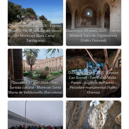
Diumenge, 22 feb 2026 - Extrem
Prades, Pla de la Guàrdia. Vistes
Diumenge, 01 març 2026 - Extrem
del Montsant (Baix Camp -
Matinal: Turó de Tagamanent
Tarragona)
(Vallès Oriental)
Dissabte, 27 des 2025 - Extrem
Can Borrell - Torre d'en Malla -
Dissabte, 17 gen 2026 - Tots
Parets - Església de Parets -
Sortida cultural - Monestir Santa
Pessebre monumental (Vallès
Maria de Valldonzella (Barcelona)
Oriental