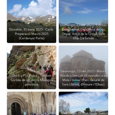
Diumenge, 27 abr 2025 - Extrem
Dissabte, 31 maig 2025 - Carlit.
Sant Dalmai, Capçalera del riu
Preparació Macro 2025
Onyar, Volcà de la Crosa, Sant
(Cerdanya/ Porta)
Llop (La Selva)
Diumenge, 13 abr 2025 - Marxa
Del 6 a l’11 d’abril - Tothom
Nòrdica Del coll d’Estenalles a la
Sortida de sis dies a Màlaga i
Mola i tornar (Parc natural de
província
Sant Llorenç d’Amunt i l’Obac)
Diumenge, 16 mar 2025 - Tots