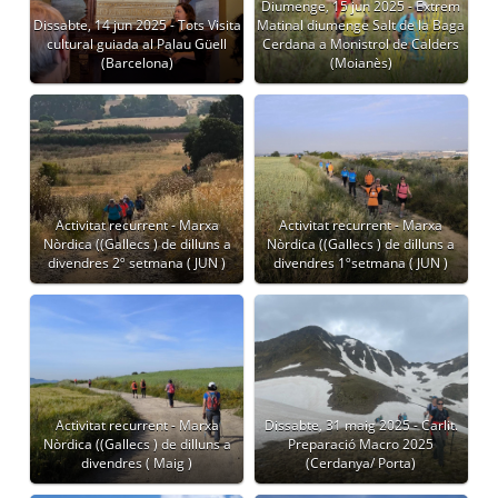
Diumenge, 15 jun 2025 - Extrem
Dissabte, 14 jun 2025 - Tots Visita
Matinal diumenge Salt de la Baga
cultural guiada al Palau Güell
Cerdana a Monistrol de Calders
(Barcelona)
(Moianès)
Activitat recurrent - Marxa
Activitat recurrent - Marxa
Nòrdica ((Gallecs ) de dilluns a
Nòrdica ((Gallecs ) de dilluns a
divendres 2º setmana ( JUN )
divendres 1ºsetmana ( JUN )
Activitat recurrent - Marxa
Dissabte, 31 maig 2025 - Carlit.
Nòrdica ((Gallecs ) de dilluns a
Preparació Macro 2025
divendres ( Maig )
(Cerdanya/ Porta)