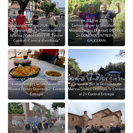
Diumenge, 10 mai 2026 - Tots 27a
Diumenge, 10 mai 2026 - Tots 27a
Caminada per la Serralada de
Caminada per la Serralada de
Marina (Vallès Oriental) DES DEL
Marina (Vallès Oriental) "Tercer
2n CONTROL ENTREPA A
Control i Control d'arribada"
GALCERAN
Diumenge, 10 mai 2026 - Tots 27a
Diumenge, 10 mai 2026 - Tots 27a
Caminada per la Serralada de
Caminada per la Serralada de
Marina (Vallès Oriental) 2º Control
Marina (Vallès Oriental) 1r Control
Entrepà
al 2n Control Entrepà