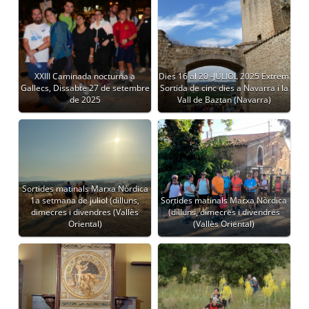
XXIII Caminada nocturna a
Dies 16 al 20 -JULIOL 2025 Extrem
Gallecs, Dissabte 27 de setembre
Sortida de cinc dies a Navarra i la
de 2025
Vall de Baztan (Navarra)
Sortides matinals Marxa Nòrdica
1a setmana de juliol (dilluns,
Sortides matinals Marxa Nòrdica
dimecres i divendres (Vallès
(dilluns, dimecres i divendres
Oriental)
(Vallès Oriental)