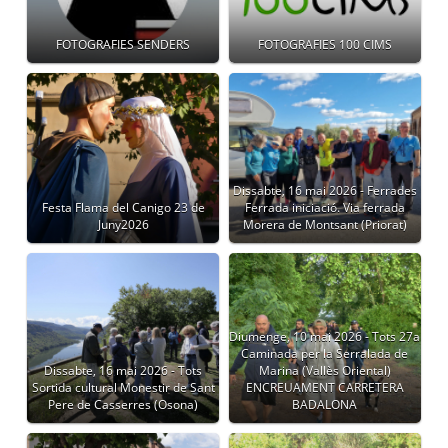
FOTOGRAFIES SENDERS
FOTOGRAFIES 100 CIMS
Dissabte, 16 mai 2026 - Ferrades
Festa Flama del Canigo 23 de
Ferrada iniciació. Via ferrada
Juny2026
Morera de Montsant (Priorat)
Diumenge, 10 mai 2026 - Tots 27a
Caminada per la Serralada de
Dissabte, 16 mai 2026 - Tots
Marina (Vallès Oriental)
Sortida cultural Monestir de Sant
ENCREUAMENT CARRETERA
Pere de Casserres (Osona)
BADALONA