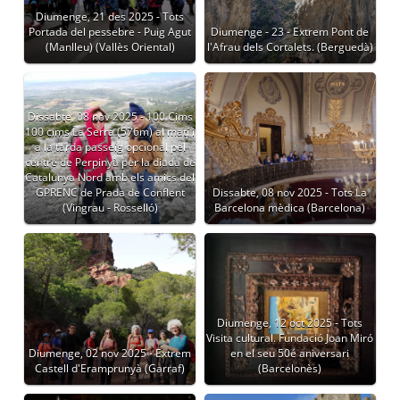
Diumenge, 21 des 2025 - Tots
Portada del pessebre - Puig Agut
Diumenge - 23 - Extrem Pont de
(Manlleu) (Vallès Oriental)
l'Afrau dels Cortalets. (Berguedà)
Dissabte, 08 nov 2025 - 100 Cims
100 cims La Serra (576m) al matí i
a la tarda passeig opcional pel
centre de Perpinyà per la diada de
Catalunya Nord amb els amics del
GPRENC de Prada de Conflent
Dissabte, 08 nov 2025 - Tots La
(Vingrau - Rosselló)
Barcelona mèdica (Barcelona)
Diumenge, 12 oct 2025 - Tots
Visita cultural. Fundació Joan Miró
Diumenge, 02 nov 2025 - Extrem
en el seu 50é aniversari
Castell d'Eramprunyà (Garraf)
(Barcelonès)