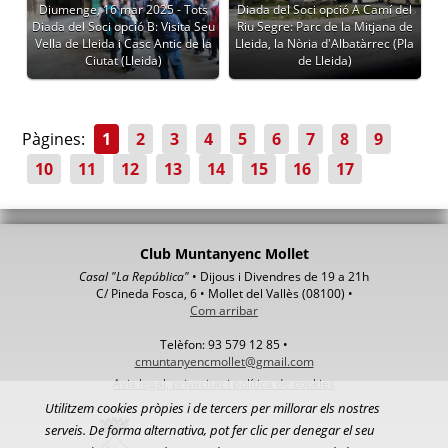
Diumenge, 16 mar 2025 - Tots
Diada del Soci opció A Camí del
Diada del Soci opció B: Visita Seu
Riu Segre: Parc de la Mitjana de
Vella de Lleida i Casc Antic de la
Lleida, la Nòria d'Albatàrrec (Pla
Ciutat (Lleida)
de Lleida)
Pàgines:
1
2
3
4
5
6
7
8
9
10
11
12
13
14
15
16
17
Club Muntanyenc Mollet
Casal "La República"
• Dijous i Divendres de 19 a 21h
C/ Pineda Fosca, 6 • Mollet del Vallès (08100) •
Com arribar
Telèfon: 93 579 12 85 •
cmuntanyencmollet@gmail.com
Avis legal, privacitat i política de cookies
Utilitzem cookies pròpies i de tercers per millorar els nostres
serveis. De forma alternativa, pot fer clic per denegar el seu