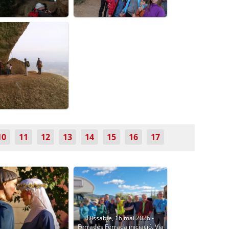
10
11
12
13
14
15
16
17
Dissabte, 16 mai 2026 -
Ferrades Ferrada iniciació. Via