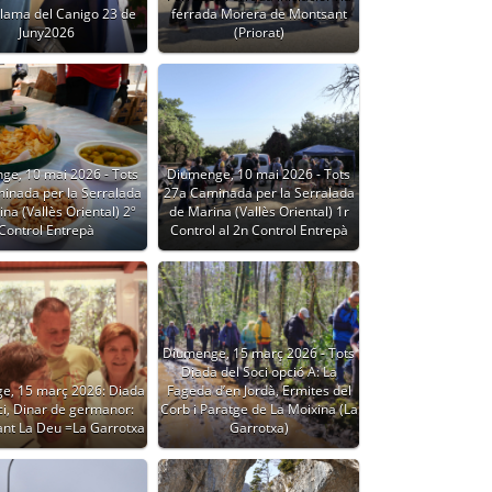
Flama del Canigo 23 de
ferrada Morera de Montsant
Juny2026
(Priorat)
ge, 10 mai 2026 - Tots
Diumenge, 10 mai 2026 - Tots
inada per la Serralada
27a Caminada per la Serralada
na (Vallès Oriental) 2º
de Marina (Vallès Oriental) 1r
Control Entrepà
Control al 2n Control Entrepà
Diumenge, 15 març 2026 - Tots
Diada del Soci opció A: La
e, 15 març 2026: Diada
Fageda d’en Jordà, Ermites del
ci, Dinar de germanor:
Corb i Paratge de La Moixina (La
ant La Deu =La Garrotxa
Garrotxa)