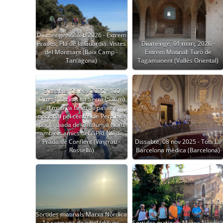
Diumenge, 22 feb 2026 - Extrem
Prades, Pla de la Guàrdia. Vistes
Diumenge, 01 març 2026 -
del Montsant (Baix Camp -
Extrem Matinal: Turó de
Tarragona)
Tagamanent (Vallès Oriental)
Dissabte, 08 nov 2025 - 100
Cims 100 cims La Serra (576m)
al matí i a la tarda passeig
opcional pel centre de Perpinyà
per la diada de Catalunya Nord
amb els amics del GPRENC de
Prada de Conflent (Vingrau -
Dissabte, 08 nov 2025 - Tots La
Rosselló)
Barcelona mèdica (Barcelona)
Sortides matinals Marxa Nòrdica
1a setmana de juliol (dilluns,
Sortides matinals Marxa Nòrdic