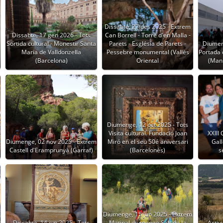
Dissabte, 27 des 2025 - Extrem
Dissabte, 17 gen 2026 - Tots
Can Borrell - Torre d'en Malla -
Sortida cultural - Monestir Santa
Parets - Església de Parets -
Diumen
Maria de Valldonzella
Pessebre monumental (Vallès
Portada 
(Barcelona)
Oriental
(Manl
Diumenge, 12 oct 2025 - Tots
Visita cultural. Fundació Joan
XXIII
Diumenge, 02 nov 2025 - Extrem
Miró en el seu 50é aniversari
Gall
Castell d'Eramprunyà (Garraf)
(Barcelonès)
s
Diumenge, 15 jun 2025 - Extrem
a
Dissabte, 14 jun 2025 - Tots
Matinal diumenge Salt de la
Activ