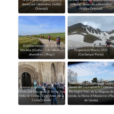
dimecres i divendres (Vallès
(dilluns, dimecres i divendres
Oriental)
(Vallès Oriental)
Activitat recurrent - Marxa
Dissabte, 31 maig 2025 - Carlit.
Nòrdica ((Gallecs ) de dilluns a
Preparació Macro 2025
divendres ( Maig )
(Cerdanya/ Porta)
Diumenge, 16 mar 2025 - Tots
Diumenge, 16 mar 2025 - Tots
Diada del Soci opció A Camí del
Diada del Soci opció B: Visita Seu
Riu Segre: Parc de la Mitjana de
Vella de Lleida i Casc Antic de la
Lleida, la Nòria d'Albatàrrec (Pla
Ciutat (Lleida)
de Lleida)