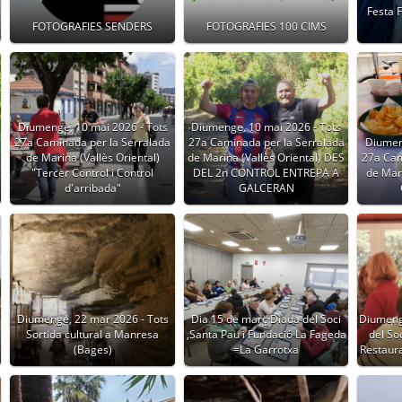
Festa 
FOTOGRAFIES SENDERS
FOTOGRAFIES 100 CIMS
Diumenge, 10 mai 2026 - Tots
Diumenge, 10 mai 2026 - Tots
27a Caminada per la Serralada
27a Caminada per la Serralada
Diumen
de Marina (Vallès Oriental)
de Marina (Vallès Oriental) DES
27a Cam
"Tercer Control i Control
DEL 2n CONTROL ENTREPA A
de Mari
d'arribada"
GALCERAN
Diumenge, 22 mar 2026 - Tots
Dia 15 de març Diada del Soci
Diumeng
Sortida cultural a Manresa
,Santa Pau i Fundació La Fageda
del So
(Bages)
=La Garrotxa
Restaur