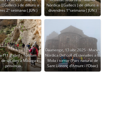
((Gallecs ) de dilluns a
Nòrdica ((Gallecs ) de dilluns a
res 2º setmana ( JUN )
divendres 1ºsetmana ( JUN )
Diumenge, 13 abr 2025 - Marxa
a l’11 d’abril - Tothom
Nòrdica Del coll d’Estenalles a la
 de sis dies a Màlaga i
Mola i tornar (Parc natural de
província
Sant Llorenç d’Amunt i l’Obac)