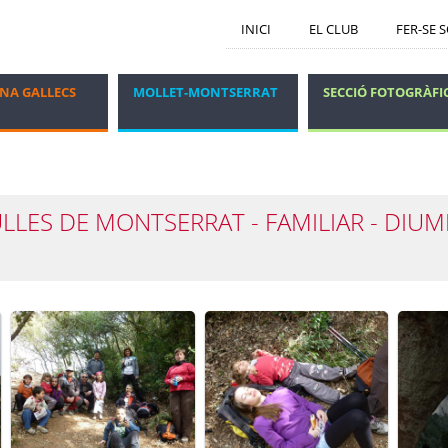
INICI
EL CLUB
FER-SE 
NA GALLECS
MOLLET-MONTSERRAT
SECCIÓ FOTOGRÀFI
GRUP DELS DIJOUS
VIATGES I ESTADES
LLES DE MONTSERRAT - FAMILIAR - DIU