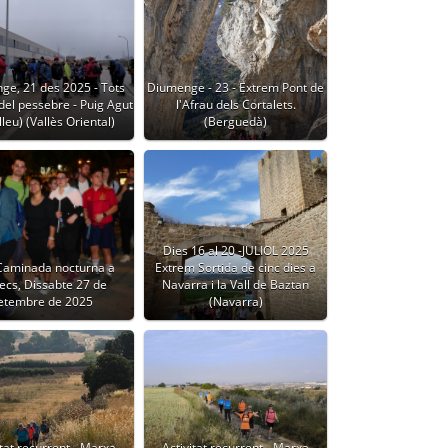
ge, 21 des 2025 - Tots
Diumenge - 23 - Extrem Pont de
del pessebre - Puig Agut
l'Afrau dels Cortalets.
leu) (Vallès Oriental)
(Berguedà)
Dies 16 al 20 -JULIOL 2025
 Caminada nocturna a
Extrem Sortida de cinc dies a
ecs, Dissabte 27 de
Navarra i la Vall de Baztan
etembre de 2025
(Navarra)
itat recurrent - Marxa
Activitat recurrent - Marxa