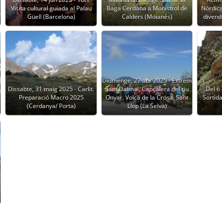
Visita cultural guiada al Palau
Baga Cerdana a Monistrol de
Nòrdica 
Güell (Barcelona)
Calders (Moianès)
divend
Diumenge, 27 abr 2025 - Extrem
Dissabte, 31 maig 2025 - Carlit.
Sant Dalmai, Capçalera del riu
Del 6 
Preparació Macro 2025
Onyar, Volcà de la Crosa, Sant
Sortida
(Cerdanya/ Porta)
Llop (La Selva)