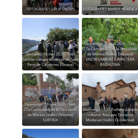
FOTOGRAFIES GRUP DIJOUS
FOTOGRAFIES MARXA NÒRDICA
Diumenge, 10 mai 2026 - Tots
27a Caminada per la Serralada
Dissabte, 16 mai 2026 - Tots
de Marina (Vallès Oriental)
Sortida cultural Monestir de Sant
ENCREUAMENT CARRETERA
Pere de Casserres (Osona)
BADALONA
Diumenge, 10 mai 2026 - Tots
27a Caminada per la Serralada
Diumenge - 12 - Tothom Sortida
de Marina (Vallès Oriental)
cultural: Ruta per Terrassa
SORTIDA
Medieval (Vallès Occidental)