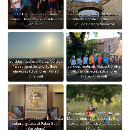
XXIII Caminada nocturna a
Dies 16 al 20 -JULIOL 2025 Extrem
Gallecs, Dissabte 27 de setembre
Sortida de cinc dies a Navarra i la
de 2025
Vall de Baztan (Navarra)
Sortides matinals Marxa Nòrdica
1a setmana de juliol (dilluns,
Sortides matinals Marxa Nòrdica
dimecres i divendres (Vallès
(dilluns, dimecres i divendres
Oriental)
(Vallès Oriental)
Diumenge, 15 jun 2025 - Extrem
Dissabte, 14 jun 2025 - Tots Visita
Matinal diumenge Salt de la Baga
cultural guiada al Palau Güell
Cerdana a Monistrol de Calders
(Barcelona)
(Moianès)