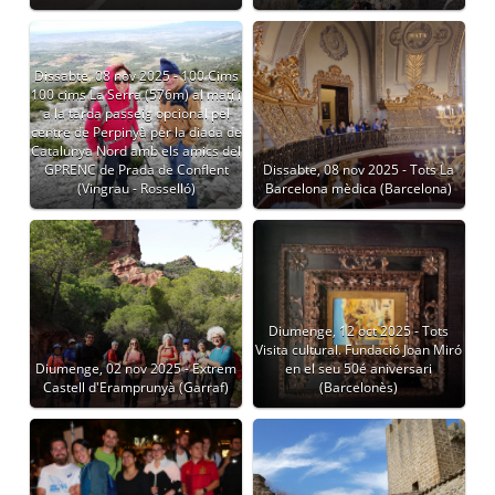
Dissabte, 08 nov 2025 - 100 Cims
100 cims La Serra (576m) al matí i
a la tarda passeig opcional pel
centre de Perpinyà per la diada de
Catalunya Nord amb els amics del
GPRENC de Prada de Conflent
Dissabte, 08 nov 2025 - Tots La
(Vingrau - Rosselló)
Barcelona mèdica (Barcelona)
Diumenge, 12 oct 2025 - Tots
Visita cultural. Fundació Joan Miró
Diumenge, 02 nov 2025 - Extrem
en el seu 50é aniversari
Castell d'Eramprunyà (Garraf)
(Barcelonès)