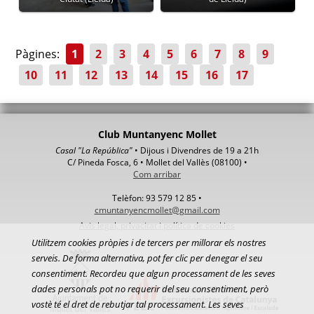
Pàgines:
1
2
3
4
5
6
7
8
9
10
11
12
13
14
15
16
17
Club Muntanyenc Mollet
Casal "La República"
• Dijous i Divendres de 19 a 21h
C/ Pineda Fosca, 6 • Mollet del Vallès (08100) •
Com arribar
Telèfon: 93 579 12 85 •
cmuntanyencmollet@gmail.com
Avis legal, privacitat i política de cookies
Utilitzem cookies pròpies i de tercers per millorar els nostres
serveis. De forma alternativa, pot fer clic per denegar el seu
consentiment. Recordeu que algun processament de les seves
dades personals pot no requerir del seu consentiment, però
vostè té el dret de rebutjar tal processament. Les seves