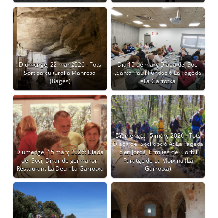
Diumenge, 22 mar 2026 - Tots
Dia 15 de març Diada del Soci
Sortida cultural a Manresa
,Santa Pau i Fundació La Fageda
(Bages)
=La Garrotxa
Diumenge, 15 març 2026 - Tots
Diada del Soci opció A: La Fageda
Diumenge, 15 març 2026: Diada
d’en Jordà, Ermites del Corb i
del Soci, Dinar de germanor:
Paratge de La Moixina (La
Restaurant La Deu =La Garrotxa
Garrotxa)