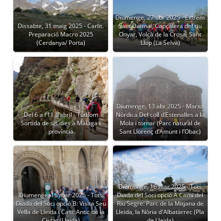
Diumenge, 27 abr 2025 - Extrem
Dissabte, 31 maig 2025 - Carlit.
Sant Dalmai, Capçalera del riu
Preparació Macro 2025
Onyar, Volcà de la Crosa, Sant
(Cerdanya/ Porta)
Llop (La Selva)
Diumenge, 13 abr 2025 - Marxa
Del 6 a l’11 d’abril - Tothom
Nòrdica Del coll d’Estenalles a la
Sortida de sis dies a Màlaga i
Mola i tornar (Parc natural de
província
Sant Llorenç d’Amunt i l’Obac)
Diumenge, 16 mar 2025 - Tots
Diumenge, 16 mar 2025 - Tots
Diada del Soci opció A Camí del
Diada del Soci opció B: Visita Seu
Riu Segre: Parc de la Mitjana de
Vella de Lleida i Casc Antic de la
Lleida, la Nòria d'Albatàrrec (Pla
Ciutat (Lleida)
de Lleida)