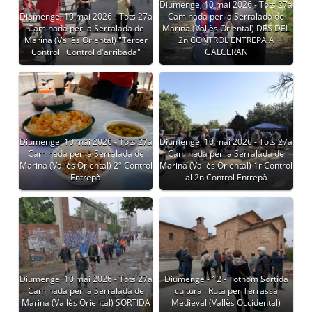
Diumenge, 10 mai 2026 - Tots 27a
Diumenge, 10 mai 2026 - Tots 27a
Caminada per la Serralada de
Caminada per la Serralada de
Marina (Vallès Oriental) DES DEL
Marina (Vallès Oriental) "Tercer
2n CONTROL ENTREPA A
Control i Control d'arribada"
GALCERAN
Diumenge, 10 mai 2026 - Tots 27a
Diumenge, 10 mai 2026 - Tots 27a
Caminada per la Serralada de
Caminada per la Serralada de
Marina (Vallès Oriental) 2º Control
Marina (Vallès Oriental) 1r Control
Entrepà
al 2n Control Entrepà
Diumenge, 10 mai 2026 - Tots 27a
Diumenge - 12 - Tothom Sortida
Caminada per la Serralada de
cultural: Ruta per Terrassa
Marina (Vallès Oriental) SORTIDA
Medieval (Vallès Occidental)