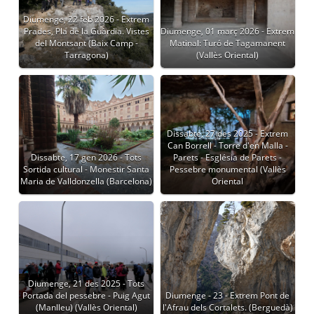
Diumenge, 22 feb 2026 - Extrem
Prades, Pla de la Guàrdia. Vistes
Diumenge, 01 març 2026 - Extrem
del Montsant (Baix Camp -
Matinal: Turó de Tagamanent
Tarragona)
(Vallès Oriental)
Dissabte, 27 des 2025 - Extrem
Can Borrell - Torre d'en Malla -
Dissabte, 17 gen 2026 - Tots
Parets - Església de Parets -
Sortida cultural - Monestir Santa
Pessebre monumental (Vallès
Maria de Valldonzella (Barcelona)
Oriental
Diumenge, 21 des 2025 - Tots
Portada del pessebre - Puig Agut
Diumenge - 23 - Extrem Pont de
(Manlleu) (Vallès Oriental)
l'Afrau dels Cortalets. (Berguedà)