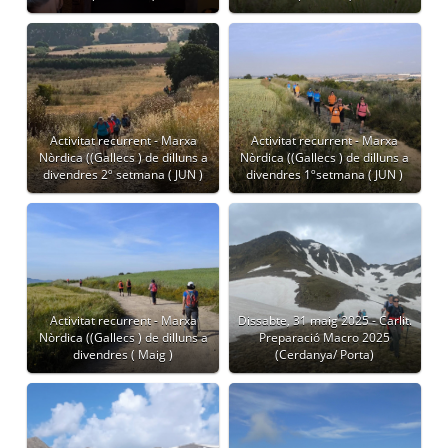
Activitat recurrent - Marxa
Activitat recurrent - Marxa
Nòrdica ((Gallecs ) de dilluns a
Nòrdica ((Gallecs ) de dilluns a
divendres 2º setmana ( JUN )
divendres 1ºsetmana ( JUN )
Activitat recurrent - Marxa
Dissabte, 31 maig 2025 - Carlit.
Nòrdica ((Gallecs ) de dilluns a
Preparació Macro 2025
divendres ( Maig )
(Cerdanya/ Porta)