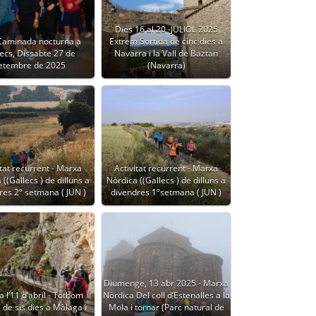
Dies 16 al 20 -JULIOL 2025
 Caminada nocturna a
Extrem Sortida de cinc dies a
ecs, Dissabte 27 de
Navarra i la Vall de Baztan
etembre de 2025
(Navarra)
itat recurrent - Marxa
Activitat recurrent - Marxa
((Gallecs ) de dilluns a
Nòrdica ((Gallecs ) de dilluns a
res 2º setmana ( JUN )
divendres 1ºsetmana ( JUN )
Diumenge, 13 abr 2025 - Marxa
a l’11 d’abril - Tothom
Nòrdica Del coll d’Estenalles a la
 de sis dies a Màlaga i
Mola i tornar (Parc natural de