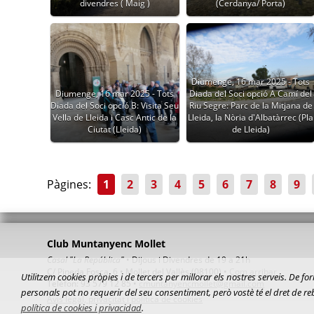
divendres ( Maig )
(Cerdanya/ Porta)
Diumenge, 16 mar 2025 - Tots
Diumenge, 16 mar 2025 - Tots
Diada del Soci opció A Camí del
Diada del Soci opció B: Visita Seu
Riu Segre: Parc de la Mitjana de
Vella de Lleida i Casc Antic de la
Lleida, la Nòria d'Albatàrrec (Pla
Ciutat (Lleida)
de Lleida)
Pàgines:
1
2
3
4
5
6
7
8
9
Club Muntanyenc Mollet
Casal "La República"
• Dijous i Divendres de 19 a 21h
C/ Pineda Fosca, 6 • Mollet del Vallès (08100) •
Com arribar
Utilitzem cookies pròpies i de tercers per millorar els nostres serveis. De
Telèfon: 93 579 12 85 •
cmuntanyencmollet@gmail.com
personals pot no requerir del seu consentiment, però vostè té el dret de r
Avis legal, privacitat i política de cookies
política de cookies i privacidad
.