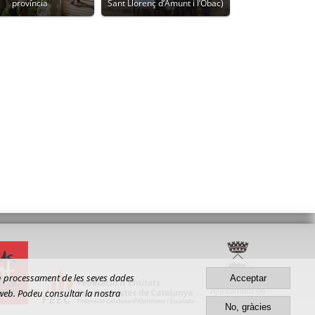
província
Sant Llorenç d’Amunt i l’Obac)
gun processament de les seves dades
Acceptar
 web. Podeu consultar la nostra
No, gràcies