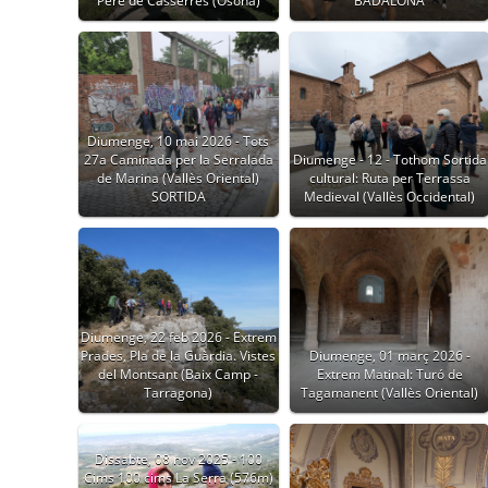
Pere de Casserres (Osona)
BADALONA
Diumenge, 10 mai 2026 - Tots
27a Caminada per la Serralada
Diumenge - 12 - Tothom Sortida
de Marina (Vallès Oriental)
cultural: Ruta per Terrassa
SORTIDA
Medieval (Vallès Occidental)
Diumenge, 22 feb 2026 - Extrem
Prades, Pla de la Guàrdia. Vistes
Diumenge, 01 març 2026 -
del Montsant (Baix Camp -
Extrem Matinal: Turó de
Tarragona)
Tagamanent (Vallès Oriental)
Dissabte, 08 nov 2025 - 100
Cims 100 cims La Serra (576m)