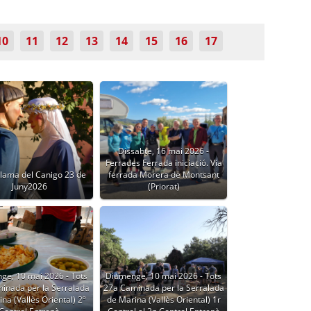
10
11
12
13
14
15
16
17
Dissabte, 16 mai 2026 -
Ferrades Ferrada iniciació. Via
Flama del Canigo 23 de
ferrada Morera de Montsant
Juny2026
(Priorat)
ge, 10 mai 2026 - Tots
Diumenge, 10 mai 2026 - Tots
inada per la Serralada
27a Caminada per la Serralada
na (Vallès Oriental) 2º
de Marina (Vallès Oriental) 1r