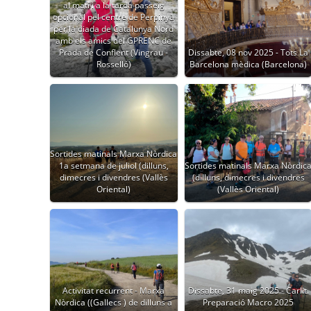
al matí i a la tarda passeig
opcional pel centre de Perpinyà
per la diada de Catalunya Nord
amb els amics del GPRENC de
Prada de Conflent (Vingrau -
Dissabte, 08 nov 2025 - Tots La
Rosselló)
Barcelona mèdica (Barcelona)
Sortides matinals Marxa Nòrdica
1a setmana de juliol (dilluns,
Sortides matinals Marxa Nòrdic
dimecres i divendres (Vallès
(dilluns, dimecres i divendres
Oriental)
(Vallès Oriental)
Activitat recurrent - Marxa
Dissabte, 31 maig 2025 - Carlit.
Nòrdica ((Gallecs ) de dilluns a
Preparació Macro 2025