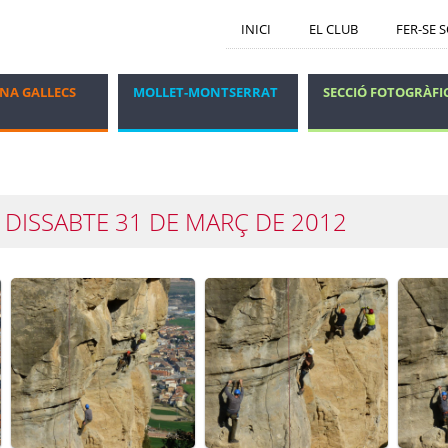
INICI
EL CLUB
FER-SE 
NA GALLECS
MOLLET-MONTSERRAT
SECCIÓ FOTOGRÀFI
GRUP DELS DIJOUS
VIATGES I ESTADES
- DISSABTE 31 DE MARÇ DE 2012