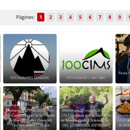
Pàgines:
1
2
3
4
5
6
7
8
9
Festa 
FOTOGRAFIES SENDERS
FOTOGRAFIES 100 CIMS
Diumenge, 10 mai 2026 - Tots
Diumenge, 10 mai 2026 - Tots
27a Caminada per la Serralada
27a Caminada per la Serralada
Diumen
de Marina (Vallès Oriental)
de Marina (Vallès Oriental) DES
27a Cam
"Tercer Control i Control
DEL 2n CONTROL ENTREPA A
de Mari