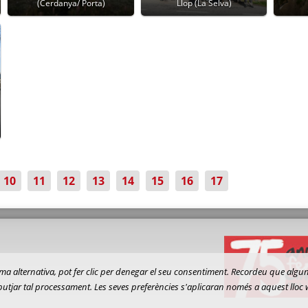
(Cerdanya/ Porta)
Llop (La Selva)
10
11
12
13
14
15
16
17
 forma alternativa, pot fer clic per denegar el seu consentiment. Recordeu que al
ebutjar tal processament. Les seves preferències s'aplicaran només a aquest lloc