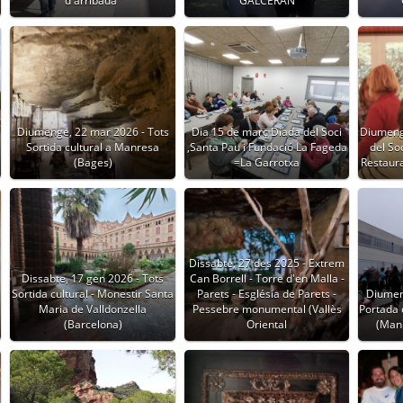
d'arribada"
GALCERAN
Diumenge, 22 mar 2026 - Tots
Dia 15 de març Diada del Soci
Diumeng
Sortida cultural a Manresa
,Santa Pau i Fundació La Fageda
del So
(Bages)
=La Garrotxa
Restaur
Dissabte, 27 des 2025 - Extrem
Dissabte, 17 gen 2026 - Tots
Can Borrell - Torre d'en Malla -
Sortida cultural - Monestir Santa
Parets - Església de Parets -
Diumen
Maria de Valldonzella
Pessebre monumental (Vallès
Portada 
(Barcelona)
Oriental
(Manl