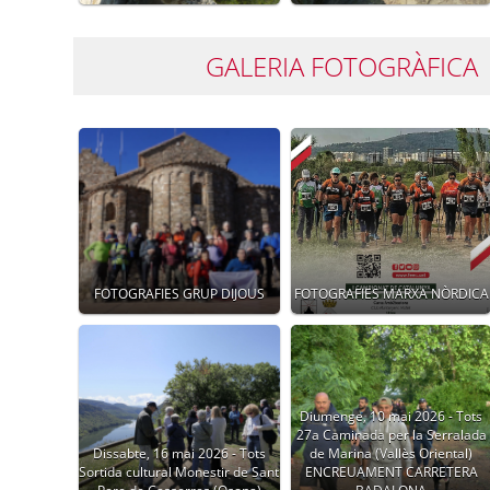
GALERIA FOTOGRÀFICA
FOTOGRAFIES GRUP DIJOUS
FOTOGRAFIES MARXA NÒRDICA
Diumenge, 10 mai 2026 - Tots
27a Caminada per la Serralada
Dissabte, 16 mai 2026 - Tots
de Marina (Vallès Oriental)
Sortida cultural Monestir de Sant
ENCREUAMENT CARRETERA