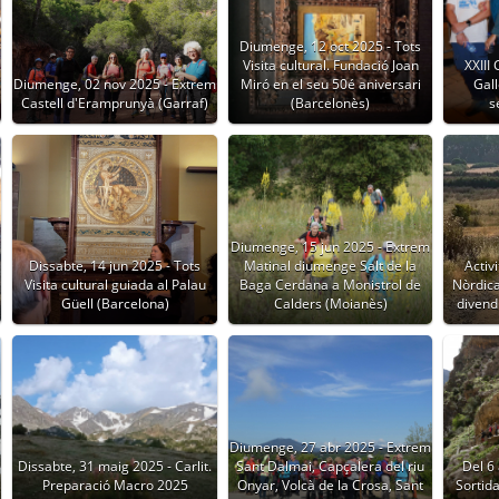
Diumenge, 12 oct 2025 - Tots
Visita cultural. Fundació Joan
XXIII
Diumenge, 02 nov 2025 - Extrem
Miró en el seu 50é aniversari
Gall
Castell d'Eramprunyà (Garraf)
(Barcelonès)
s
Diumenge, 15 jun 2025 - Extrem
a
Dissabte, 14 jun 2025 - Tots
Matinal diumenge Salt de la
Activ
Visita cultural guiada al Palau
Baga Cerdana a Monistrol de
Nòrdica 
Güell (Barcelona)
Calders (Moianès)
divend
Diumenge, 27 abr 2025 - Extrem
Dissabte, 31 maig 2025 - Carlit.
Sant Dalmai, Capçalera del riu
Del 6 
Preparació Macro 2025
Onyar, Volcà de la Crosa, Sant
Sortida