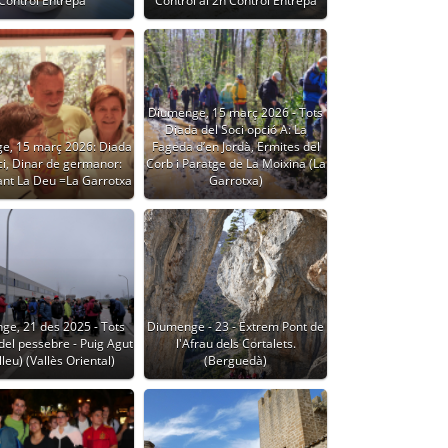
Control Entrepà
Control al 2n Control Entrepà
Diumenge, 15 març 2026 - Tots
Diada del Soci opció A: La
e, 15 març 2026: Diada
Fageda d’en Jordà, Ermites del
ci, Dinar de germanor:
Corb i Paratge de La Moixina (La
ant La Deu =La Garrotxa
Garrotxa)
ge, 21 des 2025 - Tots
Diumenge - 23 - Extrem Pont de
del pessebre - Puig Agut
l'Afrau dels Cortalets.
leu) (Vallès Oriental)
(Berguedà)