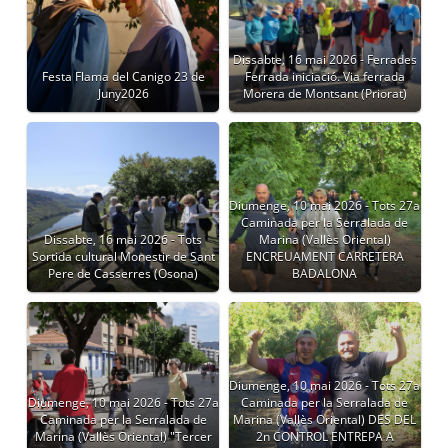
Dissabte, 16 mai 2026 - Ferrades
Festa Flama del Canigo 23 de
Ferrada iniciació. Via ferrada
Juny2026
Morera de Montsant (Priorat)
Diumenge, 10 mai 2026 - Tots 27a
Caminada per la Serralada de
Dissabte, 16 mai 2026 - Tots
Marina (Vallès Oriental)
Sortida cultural Monestir de Sant
ENCREUAMENT CARRETERA
Pere de Casserres (Osona)
BADALONA
Diumenge, 10 mai 2026 - Tots 27a
Diumenge, 10 mai 2026 - Tots 27a
Caminada per la Serralada de
Caminada per la Serralada de
Marina (Vallès Oriental) DES DEL
Marina (Vallès Oriental) "Tercer
2n CONTROL ENTREPA A