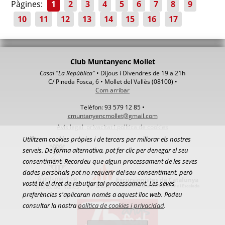
Pàgines:
1
2
3
4
5
6
7
8
9
10
11
12
13
14
15
16
17
Club Muntanyenc Mollet
Casal "La República"
• Dijous i Divendres de 19 a 21h
C/ Pineda Fosca, 6 • Mollet del Vallès (08100) •
Com arribar
Telèfon: 93 579 12 85 •
cmuntanyencmollet@gmail.com
Avis legal, privacitat i política de cookies
Utilitzem cookies pròpies i de tercers per millorar els nostres
serveis. De forma alternativa, pot fer clic per denegar el seu
consentiment. Recordeu que algun processament de les seves
dades personals pot no requerir del seu consentiment, però
vostè té el dret de rebutjar tal processament. Les seves
preferències s'aplicaran només a aquest lloc web. Podeu
consultar la nostra
política de cookies i privacidad
.