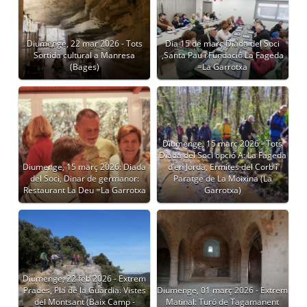
Diumenge, 22 mar 2026 - Tots
Dia 15 de març Diada del Soci
Sortida cultural a Manresa
,Santa Pau i Fundació La Fageda
(Bages)
=La Garrotxa
Diumenge, 15 març 2026 - Tots
Diada del Soci opció A: La Fageda
Diumenge, 15 març 2026: Diada
d’en Jordà, Ermites del Corb i
del Soci, Dinar de germanor:
Paratge de La Moixina (La
Restaurant La Deu =La Garrotxa
Garrotxa)
Diumenge, 22 feb 2026 - Extrem
Prades, Pla de la Guàrdia. Vistes
Diumenge, 01 març 2026 - Extrem
del Montsant (Baix Camp -
Matinal: Turó de Tagamanent