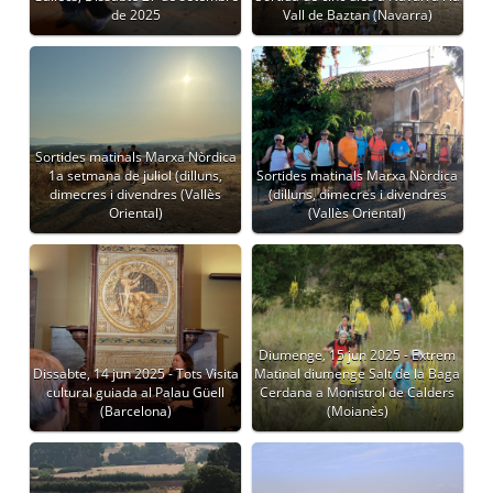
de 2025
Vall de Baztan (Navarra)
Sortides matinals Marxa Nòrdica
1a setmana de juliol (dilluns,
Sortides matinals Marxa Nòrdica
dimecres i divendres (Vallès
(dilluns, dimecres i divendres
Oriental)
(Vallès Oriental)
Diumenge, 15 jun 2025 - Extrem
Dissabte, 14 jun 2025 - Tots Visita
Matinal diumenge Salt de la Baga
cultural guiada al Palau Güell
Cerdana a Monistrol de Calders
(Barcelona)
(Moianès)