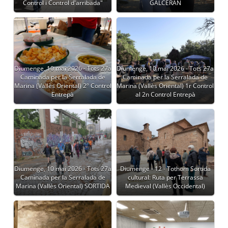
Control i Control d'arribada"
GALCERAN
Diumenge, 10 mai 2026 - Tots 27a
Diumenge, 10 mai 2026 - Tots 27a
Caminada per la Serralada de
Caminada per la Serralada de
Marina (Vallès Oriental) 2º Control
Marina (Vallès Oriental) 1r Control
Entrepà
al 2n Control Entrepà
Diumenge, 10 mai 2026 - Tots 27a
Diumenge - 12 - Tothom Sortida
Caminada per la Serralada de
cultural: Ruta per Terrassa
Marina (Vallès Oriental) SORTIDA
Medieval (Vallès Occidental)