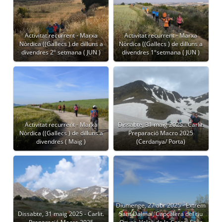
Activitat recurrent - Marxa
Activitat recurrent - Marxa
Nòrdica ((Gallecs ) de dilluns a
Nòrdica ((Gallecs ) de dilluns a
divendres 2º setmana ( JUN )
divendres 1ºsetmana ( JUN )
Activitat recurrent - Marxa
Dissabte, 31 maig 2025 - Carlit.
Nòrdica ((Gallecs ) de dilluns a
Preparació Macro 2025
divendres ( Maig )
(Cerdanya/ Porta)
Diumenge, 27 abr 2025 - Extrem
Dissabte, 31 maig 2025 - Carlit.
Sant Dalmai, Capçalera del riu