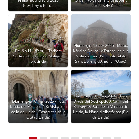
Preparació Macro 2025
Onyar, Volcà de la Crosa, Sant
(Cerdanya/ Porta)
Llop (La Selva)
Diumenge, 13 abr 2025 - Marxa
Del 6 a l’11 d’abril - Tothom
Nòrdica Del coll d’Estenalles a la
Sortida de sis dies a Màlaga i
Mola i tornar (Parc natural de
província
Sant Llorenç d’Amunt i l’Obac)
Diumenge, 16 mar 2025 - Tots
Diumenge, 16 mar 2025 - Tots
Diada del Soci opció A Camí del
Diada del Soci opció B: Visita Seu
Riu Segre: Parc de la Mitjana de
Vella de Lleida i Casc Antic de la
Lleida, la Nòria d'Albatàrrec (Pla
Ciutat (Lleida)
de Lleida)