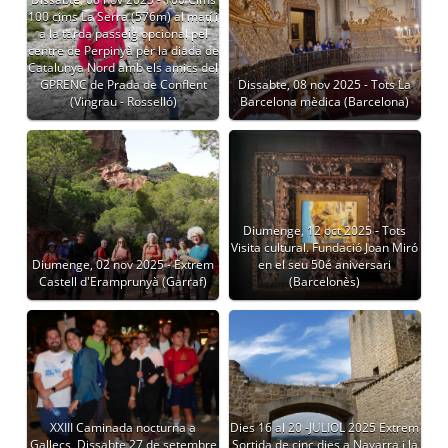
100 cims La Serra (576m) al matí i
a la tarda passeig opcional pel
centre de Perpinyà per la diada de
Catalunya Nord amb els amics del
GPRENC de Prada de Conflent
Dissabte, 08 nov 2025 - Tots La
(Vingrau - Rosselló)
Barcelona mèdica (Barcelona)
Diumenge, 12 oct 2025 - Tots
Visita cultural. Fundació Joan Miró
Diumenge, 02 nov 2025 - Extrem
en el seu 50é aniversari
Castell d'Eramprunyà (Garraf)
(Barcelonès)
XXIII Caminada nocturna a
Dies 16 al 20 -JULIOL 2025 Extrem
Gallecs, Dissabte 27 de setembre
Sortida de cinc dies a Navarra i la