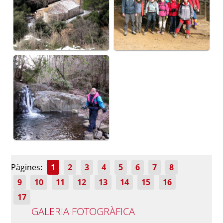
Pàgines:
1
2
3
4
5
6
7
8
9
10
11
12
13
14
15
16
17
GALERIA FOTOGRÀFICA