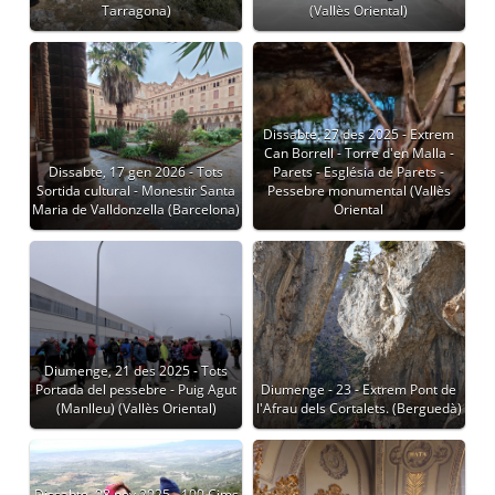
Tarragona)
(Vallès Oriental)
Dissabte, 27 des 2025 - Extrem
Can Borrell - Torre d'en Malla -
Dissabte, 17 gen 2026 - Tots
Parets - Església de Parets -
Sortida cultural - Monestir Santa
Pessebre monumental (Vallès
Maria de Valldonzella (Barcelona)
Oriental
Diumenge, 21 des 2025 - Tots
Portada del pessebre - Puig Agut
Diumenge - 23 - Extrem Pont de
(Manlleu) (Vallès Oriental)
l'Afrau dels Cortalets. (Berguedà)
Dissabte, 08 nov 2025 - 100 Cims