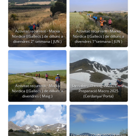
Activitat recurrent - Marxa
Activitat recurrent - Marxa
Nòrdica ((Gallecs ) de dilluns a
Nòrdica ((Gallecs ) de dilluns a
divendres 2º setmana ( JUN )
divendres 1ºsetmana ( JUN )
Activitat recurrent - Marxa
Dissabte, 31 maig 2025 - Carlit.
Nòrdica ((Gallecs ) de dilluns a
Preparació Macro 2025
divendres ( Maig )
(Cerdanya/ Porta)
Diumenge, 27 abr 2025 - Extrem