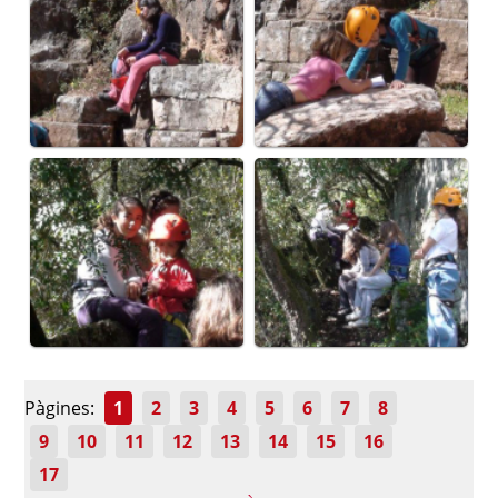
Pàgines:
1
2
3
4
5
6
7
8
9
10
11
12
13
14
15
16
17