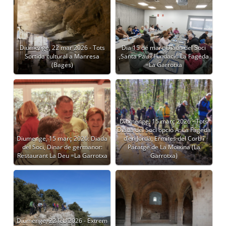
Diumenge, 22 mar 2026 - Tots
Dia 15 de març Diada del Soci
Sortida cultural a Manresa
,Santa Pau i Fundació La Fageda
(Bages)
=La Garrotxa
Diumenge, 15 març 2026 - Tots
Diada del Soci opció A: La Fageda
Diumenge, 15 març 2026: Diada
d’en Jordà, Ermites del Corb i
del Soci, Dinar de germanor:
Paratge de La Moixina (La
Restaurant La Deu =La Garrotxa
Garrotxa)
Diumenge, 22 feb 2026 - Extrem