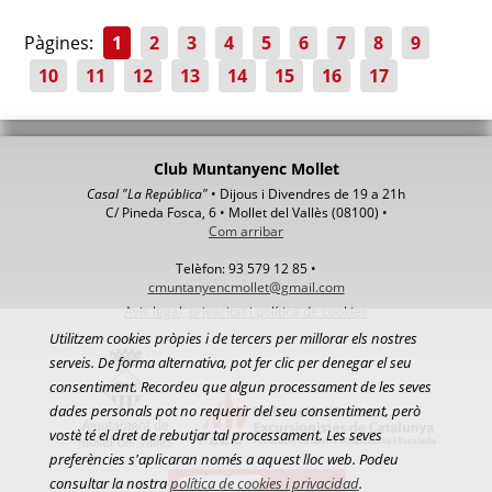
Pàgines:
1
2
3
4
5
6
7
8
9
10
11
12
13
14
15
16
17
Club Muntanyenc Mollet
Casal "La República"
• Dijous i Divendres de 19 a 21h
C/ Pineda Fosca, 6 • Mollet del Vallès (08100) •
Com arribar
Telèfon: 93 579 12 85 •
cmuntanyencmollet@gmail.com
Avis legal, privacitat i política de cookies
Utilitzem cookies pròpies i de tercers per millorar els nostres
serveis. De forma alternativa, pot fer clic per denegar el seu
consentiment. Recordeu que algun processament de les seves
dades personals pot no requerir del seu consentiment, però
vostè té el dret de rebutjar tal processament. Les seves
preferències s'aplicaran només a aquest lloc web. Podeu
consultar la nostra
política de cookies i privacidad
.