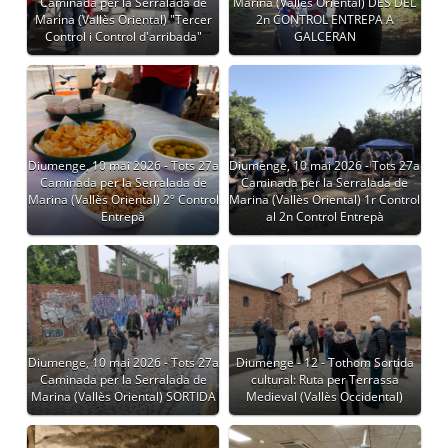
Caminada per la Serralada de
Marina (Vallès Oriental) DES DEL
Marina (Vallès Oriental) "Tercer
2n CONTROL ENTREPA A
Control i Control d'arribada"
GALCERAN
Diumenge, 10 mai 2026 - Tots 27a
Diumenge, 10 mai 2026 - Tots 27a
Caminada per la Serralada de
Caminada per la Serralada de
Marina (Vallès Oriental) 2º Control
Marina (Vallès Oriental) 1r Control
Entrepà
al 2n Control Entrepà
Diumenge, 10 mai 2026 - Tots 27a
Diumenge - 12 - Tothom Sortida
Caminada per la Serralada de
cultural: Ruta per Terrassa
Marina (Vallès Oriental) SORTIDA
Medieval (Vallès Occidental)