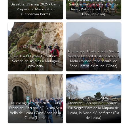
Dissabte, 31 maig 2025 - Carlit.
Sant Dalmai, Capçalera del riu
Preparació Macro 2025
Onyar, Volcà de la Crosa, Sant
(Cerdanya/ Porta)
Llop (La Selva)
Diumenge, 13 abr 2025 - Marxa
Del 6 a l’11 d’abril - Tothom
Nòrdica Del coll d’Estenalles a la
Sortida de sis dies a Màlaga i
Mola i tornar (Parc natural de
província
Sant Llorenç d’Amunt i l’Obac)
Diumenge, 16 mar 2025 - Tots
Diumenge, 16 mar 2025 - Tots
Diada del Soci opció A Camí del
Diada del Soci opció B: Visita Seu
Riu Segre: Parc de la Mitjana de
Vella de Lleida i Casc Antic de la
Lleida, la Nòria d'Albatàrrec (Pla
Ciutat (Lleida)
de Lleida)