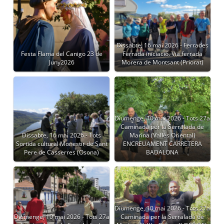
Dissabte, 16 mai 2026 - Ferrades
Festa Flama del Canigo 23 de
Ferrada iniciació. Via ferrada
Juny2026
Morera de Montsant (Priorat)
Diumenge, 10 mai 2026 - Tots 27a
Caminada per la Serralada de
Dissabte, 16 mai 2026 - Tots
Marina (Vallès Oriental)
Sortida cultural Monestir de Sant
ENCREUAMENT CARRETERA
Pere de Casserres (Osona)
BADALONA
Diumenge, 10 mai 2026 - Tots 27a
Diumenge, 10 mai 2026 - Tots 27a
Caminada per la Serralada de