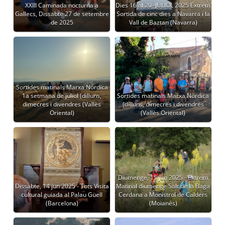
XXIII Caminada nocturna a
Dies 16 al 20 -JULIOL 2025 Extrem
Gallecs, Dissabte 27 de setembre
Sortida de cinc dies a Navarra i la
de 2025
Vall de Baztan (Navarra)
Sortides matinals Marxa Nòrdica
1a setmana de juliol (dilluns,
Sortides matinals Marxa Nòrdica
dimecres i divendres (Vallès
(dilluns, dimecres i divendres
Oriental)
(Vallès Oriental)
Diumenge, 15 jun 2025 - Extrem
Dissabte, 14 jun 2025 - Tots Visita
Matinal diumenge Salt de la Baga
cultural guiada al Palau Güell
Cerdana a Monistrol de Calders
(Barcelona)
(Moianès)