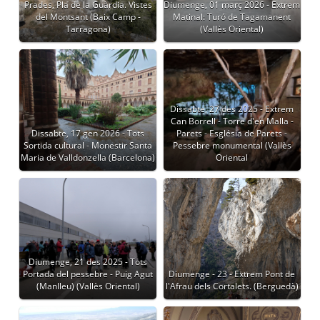
Prades, Pla de la Guàrdia. Vistes
Diumenge, 01 març 2026 - Extrem
del Montsant (Baix Camp -
Matinal: Turó de Tagamanent
Tarragona)
(Vallès Oriental)
Dissabte, 27 des 2025 - Extrem
Can Borrell - Torre d'en Malla -
Dissabte, 17 gen 2026 - Tots
Parets - Església de Parets -
Sortida cultural - Monestir Santa
Pessebre monumental (Vallès
Maria de Valldonzella (Barcelona)
Oriental
Diumenge, 21 des 2025 - Tots
Portada del pessebre - Puig Agut
Diumenge - 23 - Extrem Pont de
(Manlleu) (Vallès Oriental)
l'Afrau dels Cortalets. (Berguedà)