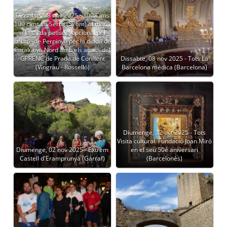
Dissabte, 08 nov 2025 - 100 Cims
100 cims La Serra (576m) al matí i
a la tarda passeig opcional pel
centre de Perpinyà per la diada de
Catalunya Nord amb els amics del
GPRENC de Prada de Conflent
Dissabte, 08 nov 2025 - Tots La
(Vingrau - Rosselló)
Barcelona mèdica (Barcelona)
Diumenge, 12 oct 2025 - Tots
Visita cultural. Fundació Joan Miró
Diumenge, 02 nov 2025 - Extrem
en el seu 50é aniversari
Castell d'Eramprunyà (Garraf)
(Barcelonès)