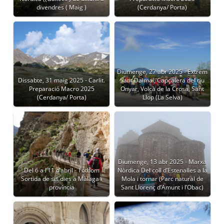
divendres ( Maig )
(Cerdanya/ Porta)
Diumenge, 27 abr 2025 - Extrem
Dissabte, 31 maig 2025 - Carlit.
Sant Dalmai, Capçalera del riu
Preparació Macro 2025
Onyar, Volcà de la Crosa, Sant
(Cerdanya/ Porta)
Llop (La Selva)
Diumenge, 13 abr 2025 - Marxa
Del 6 a l’11 d’abril - Tothom
Nòrdica Del coll d’Estenalles a la
Sortida de sis dies a Màlaga i
Mola i tornar (Parc natural de
província
Sant Llorenç d’Amunt i l’Obac)