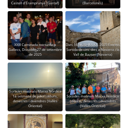
Castell d'Eramprunyà (Garraf)
(Barcelonès)
XXIII Caminada nocturna a
Dies 16 al 20 -JULIOL 2025 Extrem
Gallecs, Dissabte 27 de setembre
Sortida de cinc dies a Navarra i la
de 2025
Vall de Baztan (Navarra)
Sortides matinals Marxa Nòrdica
1a setmana de juliol (dilluns,
Sortides matinals Marxa Nòrdica
dimecres i divendres (Vallès
(dilluns, dimecres i divendres
Oriental)
(Vallès Oriental)