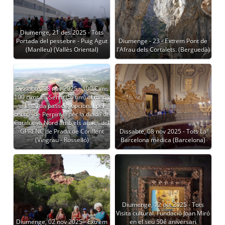
Diumenge, 21 des 2025 - Tots
Portada del pessebre - Puig Agut
Diumenge - 23 - Extrem Pont de
(Manlleu) (Vallès Oriental)
l'Afrau dels Cortalets. (Berguedà)
Dissabte, 08 nov 2025 - 100 Cims
100 cims La Serra (576m) al matí i
a la tarda passeig opcional pel
centre de Perpinyà per la diada de
Catalunya Nord amb els amics del
GPRENC de Prada de Conflent
Dissabte, 08 nov 2025 - Tots La
(Vingrau - Rosselló)
Barcelona mèdica (Barcelona)
Diumenge, 12 oct 2025 - Tots
Visita cultural. Fundació Joan Miró
Diumenge, 02 nov 2025 - Extrem
en el seu 50é aniversari