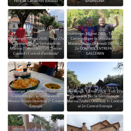
Pere de Casserres (Osona)
BADALONA
Diumenge, 10 mai 2026 - Tots 27a
Diumenge, 10 mai 2026 - Tots 27a
Caminada per la Serralada de
Caminada per la Serralada de
Marina (Vallès Oriental) DES DEL
Marina (Vallès Oriental) "Tercer
2n CONTROL ENTREPA A
Control i Control d'arribada"
GALCERAN
Diumenge, 10 mai 2026 - Tots 27a
Diumenge, 10 mai 2026 - Tots 27a
Caminada per la Serralada de
Caminada per la Serralada de
Marina (Vallès Oriental) 2º Control
Marina (Vallès Oriental) 1r Control
Entrepà
al 2n Control Entrepà