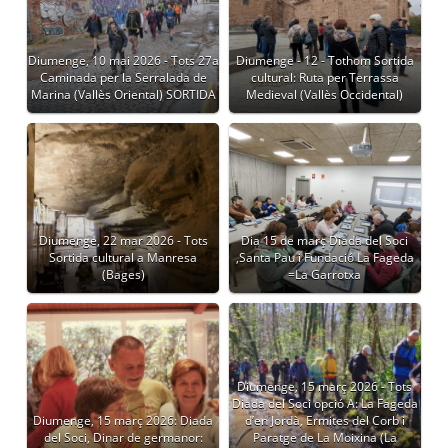
Diumenge, 10 mai 2026 - Tots 27a
Diumenge - 12 - Tothom Sortida
Caminada per la Serralada de
cultural: Ruta per Terrassa
Marina (Vallès Oriental) SORTIDA
Medieval (Vallès Occidental)
Diumenge, 22 mar 2026 - Tots
Dia 15 de març Diada del Soci
Sortida cultural a Manresa
,Santa Pau i Fundació La Fageda
(Bages)
=La Garrotxa
Diumenge, 15 març 2026 - Tots
Diada del Soci opció A: La Fageda
Diumenge, 15 març 2026: Diada
d’en Jordà, Ermites del Corb i
del Soci, Dinar de germanor:
Paratge de La Moixina (La