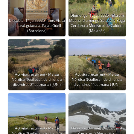
Diumenge, 15 jun 2025 - Extrem
Dissabte, 14 jun 2025 - Tots Visita
Matinal diumenge Salt de la Baga
cultural guiada al Palau Güell
Cerdana a Monistrol de Calders
(Barcelona)
(Moianès)
Activitat recurrent - Marxa
Activitat recurrent - Marxa
Nòrdica ((Gallecs ) de dilluns a
Nòrdica ((Gallecs ) de dilluns a
divendres 2º setmana ( JUN )
divendres 1ºsetmana ( JUN )
Activitat recurrent - Marxa
Dissabte, 31 maig 2025 - Carlit.
Nòrdica ((Gallecs ) de dilluns a
Preparació Macro 2025