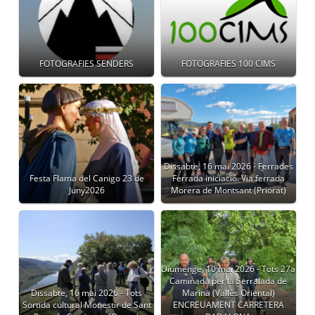
FOTOGRAFIES SENDERS
FOTOGRAFIES 100 CIMS
Dissabte, 16 mai 2026 - Ferrades
Festa Flama del Canigo 23 de
Ferrada iniciació. Via ferrada
Juny2026
Morera de Montsant (Priorat)
Diumenge, 10 mai 2026 - Tots 27a
Caminada per la Serralada de
Dissabte, 16 mai 2026 - Tots
Marina (Vallès Oriental)
Sortida cultural Monestir de Sant
ENCREUAMENT CARRETERA