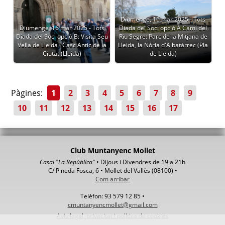
Diumenge, 16 mar 2025 - Tots
Diumenge, 16 mar 2025 - Tots
Diada del Soci opció A Camí del
Diada del Soci opció B: Visita Seu
Riu Segre: Parc de la Mitjana de
Vella de Lleida i Casc Antic de la
Lleida, la Nòria d'Albatàrrec (Pla
Ciutat (Lleida)
de Lleida)
Pàgines:
1
2
3
4
5
6
7
8
9
10
11
12
13
14
15
16
17
Club Muntanyenc Mollet
Casal "La República"
• Dijous i Divendres de 19 a 21h
C/ Pineda Fosca, 6 • Mollet del Vallès (08100) •
Com arribar
Telèfon: 93 579 12 85 •
cmuntanyencmollet@gmail.com
Avis legal, privacitat i política de cookies