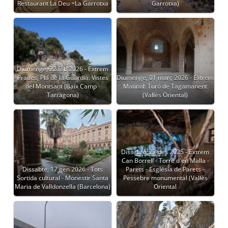
Restaurant La Deu =La Garrotxa
Garrotxa)
Diumenge, 22 feb 2026 - Extrem
Prades, Pla de la Guàrdia. Vistes
Diumenge, 01 març 2026 - Extrem
del Montsant (Baix Camp -
Matinal: Turó de Tagamanent
Tarragona)
(Vallès Oriental)
Dissabte, 27 des 2025 - Extrem
Can Borrell - Torre d'en Malla -
Dissabte, 17 gen 2026 - Tots
Parets - Església de Parets -
Sortida cultural - Monestir Santa
Pessebre monumental (Vallès
Maria de Valldonzella (Barcelona)
Oriental