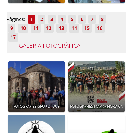
Pàgines:
1
2
3
4
5
6
7
8
9
10
11
12
13
14
15
16
17
GALERIA FOTOGRÀFICA
FOTOGRAFIES GRUP DIJOUS
FOTOGRAFIES MARXA NÒRDICA