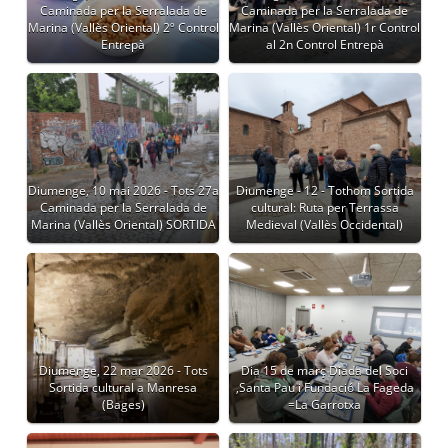
Caminada per la Serralada de
Caminada per la Serralada de
Marina (Vallès Oriental) 2º Control
Marina (Vallès Oriental) 1r Control
Entrepà
al 2n Control Entrepà
Diumenge, 10 mai 2026 - Tots 27a
Diumenge - 12 - Tothom Sortida
Caminada per la Serralada de
cultural: Ruta per Terrassa
Marina (Vallès Oriental) SORTIDA
Medieval (Vallès Occidental)
Diumenge, 22 mar 2026 - Tots
Dia 15 de març Diada del Soci
Sortida cultural a Manresa
,Santa Pau i Fundació La Fageda
(Bages)
=La Garrotxa