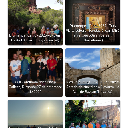
Diumenge, 12 oct 2025 - Tots
Visita cultural. Fundació Joan Miró
Diumenge, 02 nov 2025 - Extrem
en el seu 50é aniversari
Castell d'Eramprunyà (Garraf)
(Barcelonès)
XXIII Caminada nocturna a
Dies 16 al 20 -JULIOL 2025 Extrem
Gallecs, Dissabte 27 de setembre
Sortida de cinc dies a Navarra i la
de 2025
Vall de Baztan (Navarra)