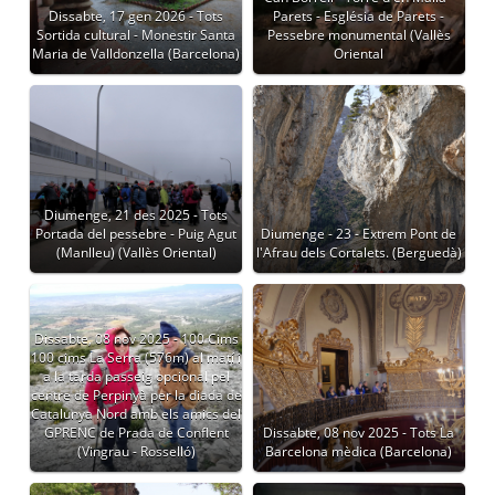
Dissabte, 17 gen 2026 - Tots
Parets - Església de Parets -
Sortida cultural - Monestir Santa
Pessebre monumental (Vallès
Maria de Valldonzella (Barcelona)
Oriental
Diumenge, 21 des 2025 - Tots
Portada del pessebre - Puig Agut
Diumenge - 23 - Extrem Pont de
(Manlleu) (Vallès Oriental)
l'Afrau dels Cortalets. (Berguedà)
Dissabte, 08 nov 2025 - 100 Cims
100 cims La Serra (576m) al matí i
a la tarda passeig opcional pel
centre de Perpinyà per la diada de
Catalunya Nord amb els amics del
GPRENC de Prada de Conflent
Dissabte, 08 nov 2025 - Tots La
(Vingrau - Rosselló)
Barcelona mèdica (Barcelona)