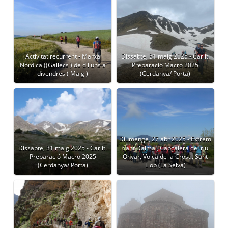
Activitat recurrent - Marxa
Dissabte, 31 maig 2025 - Carlit.
Nòrdica ((Gallecs ) de dilluns a
Preparació Macro 2025
divendres ( Maig )
(Cerdanya/ Porta)
Diumenge, 27 abr 2025 - Extrem
Dissabte, 31 maig 2025 - Carlit.
Sant Dalmai, Capçalera del riu
Preparació Macro 2025
Onyar, Volcà de la Crosa, Sant
(Cerdanya/ Porta)
Llop (La Selva)