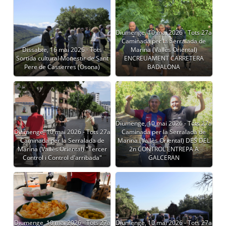
Diumenge, 10 mai 2026 - Tots 27a
Caminada per la Serralada de
Dissabte, 16 mai 2026 - Tots
Marina (Vallès Oriental)
Sortida cultural Monestir de Sant
ENCREUAMENT CARRETERA
Pere de Casserres (Osona)
BADALONA
Diumenge, 10 mai 2026 - Tots 27a
Diumenge, 10 mai 2026 - Tots 27a
Caminada per la Serralada de
Caminada per la Serralada de
Marina (Vallès Oriental) DES DEL
Marina (Vallès Oriental) "Tercer
2n CONTROL ENTREPA A
Control i Control d'arribada"
GALCERAN
Diumenge, 10 mai 2026 - Tots 27a
Diumenge, 10 mai 2026 - Tots 27a