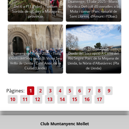
Diumenge, 13 abr 2025 - Marxa
Del 6 a l’11 d’abril - Tothom
Nòrdica Del coll d’Estenalles a la
Sortida de sis dies a Màlaga i
Mola i tornar (Parc natural de
província
Sant Llorenç d’Amunt i l’Obac)
Diumenge, 16 mar 2025 - Tots
Diumenge, 16 mar 2025 - Tots
Diada del Soci opció A Camí del
Diada del Soci opció B: Visita Seu
Riu Segre: Parc de la Mitjana de
Vella de Lleida i Casc Antic de la
Lleida, la Nòria d'Albatàrrec (Pla
Ciutat (Lleida)
de Lleida)
Pàgines:
1
2
3
4
5
6
7
8
9
10
11
12
13
14
15
16
17
Club Muntanyenc Mollet