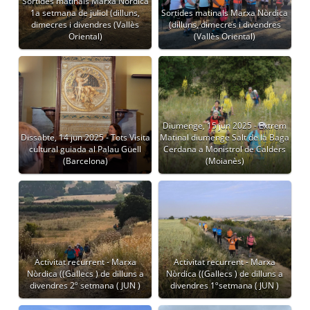
Sortides matinals Marxa Nòrdica
1a setmana de juliol (dilluns,
Sortides matinals Marxa Nòrdica
dimecres i divendres (Vallès
(dilluns, dimecres i divendres
Oriental)
(Vallès Oriental)
Diumenge, 15 jun 2025 - Extrem
Dissabte, 14 jun 2025 - Tots Visita
Matinal diumenge Salt de la Baga
cultural guiada al Palau Güell
Cerdana a Monistrol de Calders
(Barcelona)
(Moianès)
Activitat recurrent - Marxa
Activitat recurrent - Marxa
Nòrdica ((Gallecs ) de dilluns a
Nòrdica ((Gallecs ) de dilluns a
divendres 2º setmana ( JUN )
divendres 1ºsetmana ( JUN )