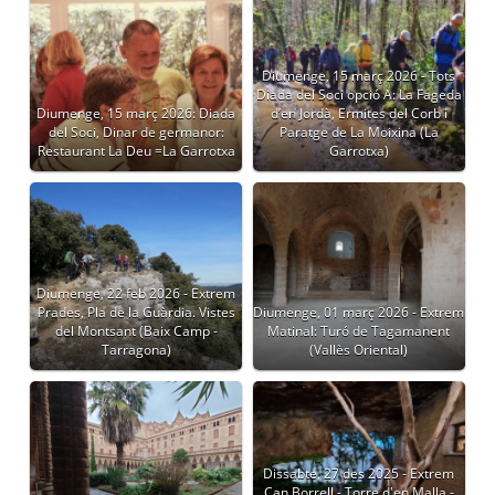
Diumenge, 15 març 2026 - Tots
Diada del Soci opció A: La Fageda
Diumenge, 15 març 2026: Diada
d’en Jordà, Ermites del Corb i
del Soci, Dinar de germanor:
Paratge de La Moixina (La
Restaurant La Deu =La Garrotxa
Garrotxa)
Diumenge, 22 feb 2026 - Extrem
Prades, Pla de la Guàrdia. Vistes
Diumenge, 01 març 2026 - Extrem
del Montsant (Baix Camp -
Matinal: Turó de Tagamanent
Tarragona)
(Vallès Oriental)
Dissabte, 27 des 2025 - Extrem
Can Borrell - Torre d'en Malla -