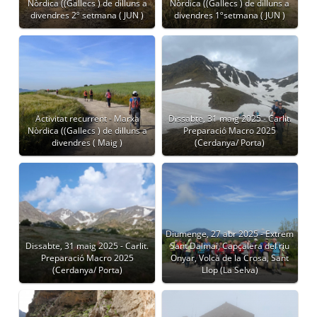
Nòrdica ((Gallecs ) de dilluns a
Nòrdica ((Gallecs ) de dilluns a
divendres 2º setmana ( JUN )
divendres 1ºsetmana ( JUN )
Activitat recurrent - Marxa
Dissabte, 31 maig 2025 - Carlit.
Nòrdica ((Gallecs ) de dilluns a
Preparació Macro 2025
divendres ( Maig )
(Cerdanya/ Porta)
Diumenge, 27 abr 2025 - Extrem
Dissabte, 31 maig 2025 - Carlit.
Sant Dalmai, Capçalera del riu
Preparació Macro 2025
Onyar, Volcà de la Crosa, Sant
(Cerdanya/ Porta)
Llop (La Selva)