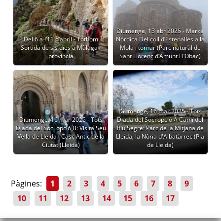
Diumenge, 13 abr 2025 - Marxa
Del 6 a l’11 d’abril - Tothom
Nòrdica Del coll d’Estenalles a la
Sortida de sis dies a Màlaga i
Mola i tornar (Parc natural de
província
Sant Llorenç d’Amunt i l’Obac)
Diumenge, 16 mar 2025 - Tots
Diumenge, 16 mar 2025 - Tots
Diada del Soci opció A Camí del
Diada del Soci opció B: Visita Seu
Riu Segre: Parc de la Mitjana de
Vella de Lleida i Casc Antic de la
Lleida, la Nòria d'Albatàrrec (Pla
Ciutat (Lleida)
de Lleida)
Pàgines:
1
2
3
4
5
6
7
8
9
10
11
12
13
14
15
16
17