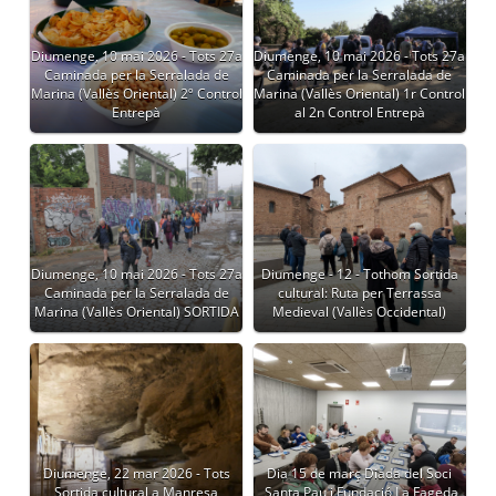
Diumenge, 10 mai 2026 - Tots 27a
Diumenge, 10 mai 2026 - Tots 27a
Caminada per la Serralada de
Caminada per la Serralada de
Marina (Vallès Oriental) 2º Control
Marina (Vallès Oriental) 1r Control
Entrepà
al 2n Control Entrepà
Diumenge, 10 mai 2026 - Tots 27a
Diumenge - 12 - Tothom Sortida
Caminada per la Serralada de
cultural: Ruta per Terrassa
Marina (Vallès Oriental) SORTIDA
Medieval (Vallès Occidental)
Diumenge, 22 mar 2026 - Tots
Dia 15 de març Diada del Soci
Sortida cultural a Manresa
,Santa Pau i Fundació La Fageda