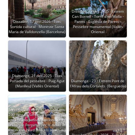
Dissabte, 27 des 2025 - Extrem
Can Borrell - Torre d'en Malla -
Dissabte, 17 gen 2026 - Tots
Parets - Església de Parets -
Sortida cultural - Monestir Santa
Pessebre monumental (Vallès
Maria de Valldonzella (Barcelona)
Oriental
Diumenge, 21 des 2025 - Tots
Portada del pessebre - Puig Agut
Diumenge - 23 - Extrem Pont de
(Manlleu) (Vallès Oriental)
l'Afrau dels Cortalets. (Berguedà)
Dissabte, 08 nov 2025 - 100 Cims
100 cims La Serra (576m) al matí i
a la tarda passeig opcional pel
centre de Perpinyà per la diada de
Catalunya Nord amb els amics del