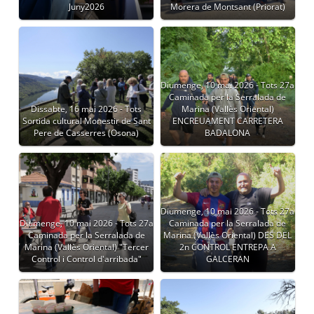
Juny2026
Morera de Montsant (Priorat)
Diumenge, 10 mai 2026 - Tots 27a
Caminada per la Serralada de
Dissabte, 16 mai 2026 - Tots
Marina (Vallès Oriental)
Sortida cultural Monestir de Sant
ENCREUAMENT CARRETERA
Pere de Casserres (Osona)
BADALONA
Diumenge, 10 mai 2026 - Tots 27a
Diumenge, 10 mai 2026 - Tots 27a
Caminada per la Serralada de
Caminada per la Serralada de
Marina (Vallès Oriental) DES DEL
Marina (Vallès Oriental) "Tercer
2n CONTROL ENTREPA A
Control i Control d'arribada"
GALCERAN