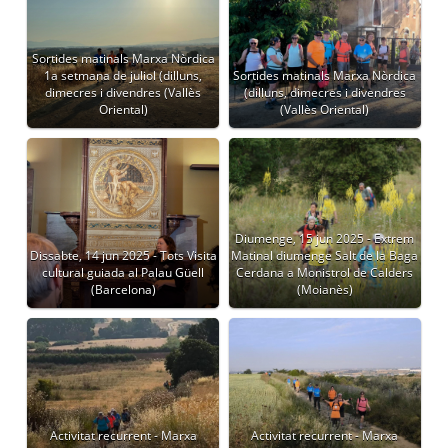
Sortides matinals Marxa Nòrdica
1a setmana de juliol (dilluns,
Sortides matinals Marxa Nòrdica
dimecres i divendres (Vallès
(dilluns, dimecres i divendres
Oriental)
(Vallès Oriental)
Diumenge, 15 jun 2025 - Extrem
Dissabte, 14 jun 2025 - Tots Visita
Matinal diumenge Salt de la Baga
cultural guiada al Palau Güell
Cerdana a Monistrol de Calders
(Barcelona)
(Moianès)
Activitat recurrent - Marxa
Activitat recurrent - Marxa