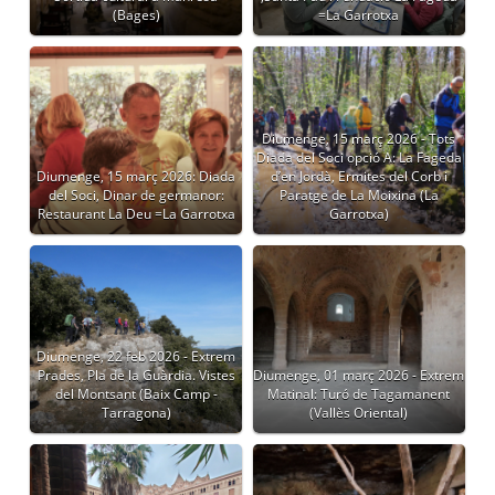
(Bages)
=La Garrotxa
Diumenge, 15 març 2026 - Tots
Diada del Soci opció A: La Fageda
Diumenge, 15 març 2026: Diada
d’en Jordà, Ermites del Corb i
del Soci, Dinar de germanor:
Paratge de La Moixina (La
Restaurant La Deu =La Garrotxa
Garrotxa)
Diumenge, 22 feb 2026 - Extrem
Prades, Pla de la Guàrdia. Vistes
Diumenge, 01 març 2026 - Extrem
del Montsant (Baix Camp -
Matinal: Turó de Tagamanent
Tarragona)
(Vallès Oriental)