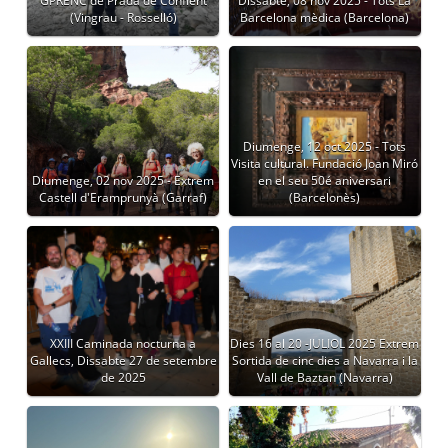
GPRENC de Prada de Conflent
Dissabte, 08 nov 2025 - Tots La
(Vingrau - Rosselló)
Barcelona mèdica (Barcelona)
Diumenge, 12 oct 2025 - Tots
Visita cultural. Fundació Joan Miró
Diumenge, 02 nov 2025 - Extrem
en el seu 50é aniversari
Castell d'Eramprunyà (Garraf)
(Barcelonès)
XXIII Caminada nocturna a
Dies 16 al 20 -JULIOL 2025 Extrem
Gallecs, Dissabte 27 de setembre
Sortida de cinc dies a Navarra i la
de 2025
Vall de Baztan (Navarra)