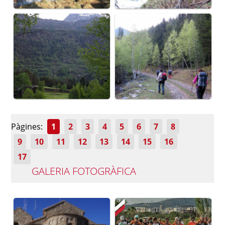
Pàgines:
1
2
3
4
5
6
7
8
9
10
11
12
13
14
15
16
17
GALERIA FOTOGRÀFICA