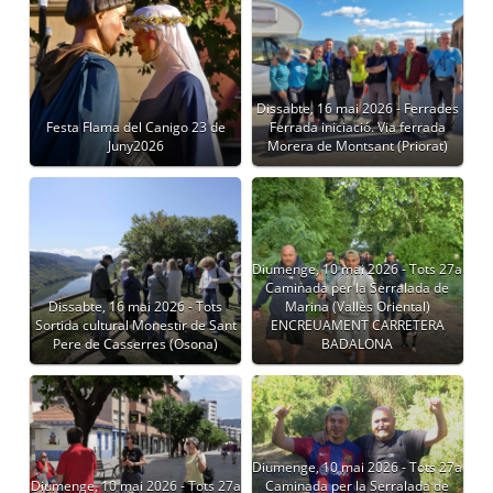
Dissabte, 16 mai 2026 - Ferrades
Festa Flama del Canigo 23 de
Ferrada iniciació. Via ferrada
Juny2026
Morera de Montsant (Priorat)
Diumenge, 10 mai 2026 - Tots 27a
Caminada per la Serralada de
Dissabte, 16 mai 2026 - Tots
Marina (Vallès Oriental)
Sortida cultural Monestir de Sant
ENCREUAMENT CARRETERA
Pere de Casserres (Osona)
BADALONA
Diumenge, 10 mai 2026 - Tots 27a
Diumenge, 10 mai 2026 - Tots 27a
Caminada per la Serralada de