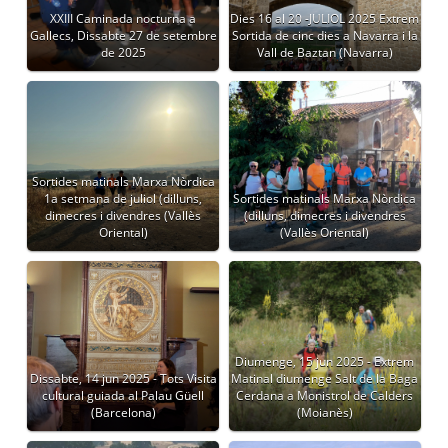
XXIII Caminada nocturna a
Dies 16 al 20 -JULIOL 2025 Extrem
Gallecs, Dissabte 27 de setembre
Sortida de cinc dies a Navarra i la
de 2025
Vall de Baztan (Navarra)
Sortides matinals Marxa Nòrdica
1a setmana de juliol (dilluns,
Sortides matinals Marxa Nòrdica
dimecres i divendres (Vallès
(dilluns, dimecres i divendres
Oriental)
(Vallès Oriental)
Diumenge, 15 jun 2025 - Extrem
Dissabte, 14 jun 2025 - Tots Visita
Matinal diumenge Salt de la Baga
cultural guiada al Palau Güell
Cerdana a Monistrol de Calders
(Barcelona)
(Moianès)