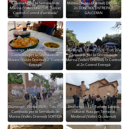
Caminada per la Serralada de
Marina (Vallès Oriental) DES DEL
Marina (Vallès Oriental) "Tercer
2n CONTROL ENTREPA A
Control i Control d'arribada"
GALCERAN
Diumenge, 10 mai 2026 - Tots 27a
Diumenge, 10 mai 2026 - Tots 27a
Caminada per la Serralada de
Caminada per la Serralada de
Marina (Vallès Oriental) 2º Control
Marina (Vallès Oriental) 1r Control
Entrepà
al 2n Control Entrepà
Diumenge, 10 mai 2026 - Tots 27a
Diumenge - 12 - Tothom Sortida
Caminada per la Serralada de
cultural: Ruta per Terrassa
Marina (Vallès Oriental) SORTIDA
Medieval (Vallès Occidental)