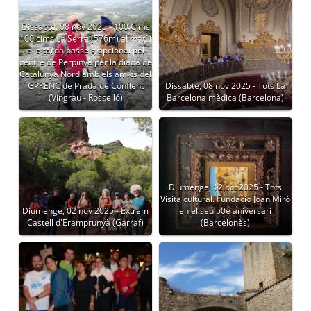
Dissabte, 08 nov 2025 - 100 Cims
100 cims La Serra (576m) al matí i
a la tarda passeig opcional pel
centre de Perpinyà per la diada de
Catalunya Nord amb els amics del
GPRENC de Prada de Conflent
Dissabte, 08 nov 2025 - Tots La
(Vingrau - Rosselló)
Barcelona mèdica (Barcelona)
Diumenge, 12 oct 2025 - Tots
Visita cultural. Fundació Joan Miró
Diumenge, 02 nov 2025 - Extrem
en el seu 50é aniversari
Castell d'Eramprunyà (Garraf)
(Barcelonès)