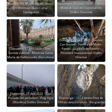
Prades, Pla de la Guàrdia. Vistes
Diumenge, 01 març 2026 - Extrem
del Montsant (Baix Camp -
Matinal: Turó de Tagamanent
Tarragona)
(Vallès Oriental)
Dissabte, 27 des 2025 - Extrem
Can Borrell - Torre d'en Malla -
Dissabte, 17 gen 2026 - Tots
Parets - Església de Parets -
Sortida cultural - Monestir Santa
Pessebre monumental (Vallès
Maria de Valldonzella (Barcelona)
Oriental
Diumenge, 21 des 2025 - Tots
Portada del pessebre - Puig Agut
Diumenge - 23 - Extrem Pont de
(Manlleu) (Vallès Oriental)
l'Afrau dels Cortalets. (Berguedà)