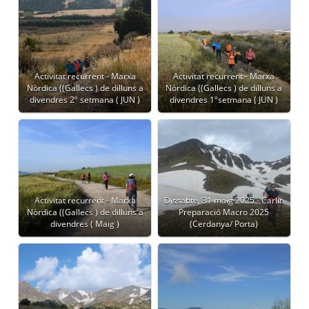
Activitat recurrent - Marxa
Activitat recurrent - Marxa
Nòrdica ((Gallecs ) de dilluns a
Nòrdica ((Gallecs ) de dilluns a
divendres 2º setmana ( JUN )
divendres 1ºsetmana ( JUN )
Activitat recurrent - Marxa
Dissabte, 31 maig 2025 - Carlit.
Nòrdica ((Gallecs ) de dilluns a
Preparació Macro 2025
divendres ( Maig )
(Cerdanya/ Porta)