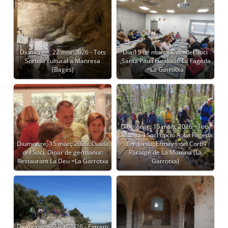
Diumenge, 22 mar 2026 - Tots
Dia 15 de març Diada del Soci
Sortida cultural a Manresa
,Santa Pau i Fundació La Fageda
(Bages)
=La Garrotxa
Diumenge, 15 març 2026 - Tots
Diada del Soci opció A: La Fageda
Diumenge, 15 març 2026: Diada
d’en Jordà, Ermites del Corb i
del Soci, Dinar de germanor:
Paratge de La Moixina (La
Restaurant La Deu =La Garrotxa
Garrotxa)
Diumenge, 22 feb 2026 - Extrem