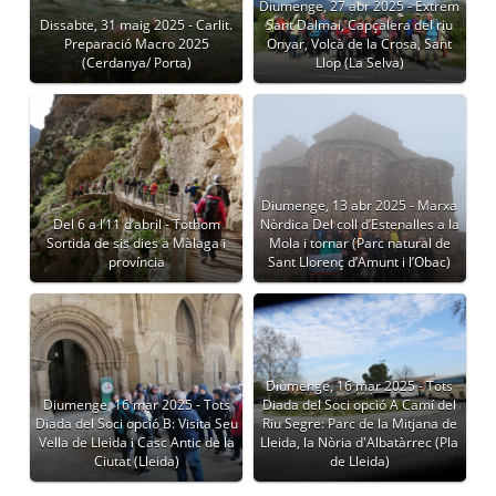
Diumenge, 27 abr 2025 - Extrem
Dissabte, 31 maig 2025 - Carlit.
Sant Dalmai, Capçalera del riu
Preparació Macro 2025
Onyar, Volcà de la Crosa, Sant
(Cerdanya/ Porta)
Llop (La Selva)
Diumenge, 13 abr 2025 - Marxa
Del 6 a l’11 d’abril - Tothom
Nòrdica Del coll d’Estenalles a la
Sortida de sis dies a Màlaga i
Mola i tornar (Parc natural de
província
Sant Llorenç d’Amunt i l’Obac)
Diumenge, 16 mar 2025 - Tots
Diumenge, 16 mar 2025 - Tots
Diada del Soci opció A Camí del
Diada del Soci opció B: Visita Seu
Riu Segre: Parc de la Mitjana de
Vella de Lleida i Casc Antic de la
Lleida, la Nòria d'Albatàrrec (Pla
Ciutat (Lleida)
de Lleida)