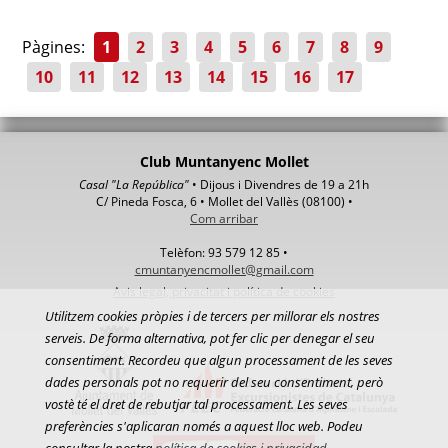
Pàgines:
1
2
3
4
5
6
7
8
9
10
11
12
13
14
15
16
17
Club Muntanyenc Mollet
Casal "La República"
• Dijous i Divendres de 19 a 21h
C/ Pineda Fosca, 6 • Mollet del Vallès (08100) •
Com arribar
Telèfon: 93 579 12 85 •
cmuntanyencmollet@gmail.com
Avis legal, privacitat i política de cookies
Utilitzem cookies pròpies i de tercers per millorar els nostres
serveis. De forma alternativa, pot fer clic per denegar el seu
consentiment. Recordeu que algun processament de les seves
dades personals pot no requerir del seu consentiment, però
vostè té el dret de rebutjar tal processament. Les seves
preferències s'aplicaran només a aquest lloc web. Podeu