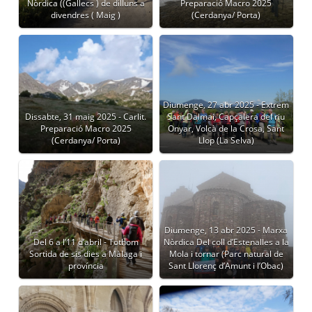
Nòrdica ((Gallecs ) de dilluns a
Preparació Macro 2025
divendres ( Maig )
(Cerdanya/ Porta)
Diumenge, 27 abr 2025 - Extrem
Dissabte, 31 maig 2025 - Carlit.
Sant Dalmai, Capçalera del riu
Preparació Macro 2025
Onyar, Volcà de la Crosa, Sant
(Cerdanya/ Porta)
Llop (La Selva)
Diumenge, 13 abr 2025 - Marxa
Del 6 a l’11 d’abril - Tothom
Nòrdica Del coll d’Estenalles a la
Sortida de sis dies a Màlaga i
Mola i tornar (Parc natural de
província
Sant Llorenç d’Amunt i l’Obac)