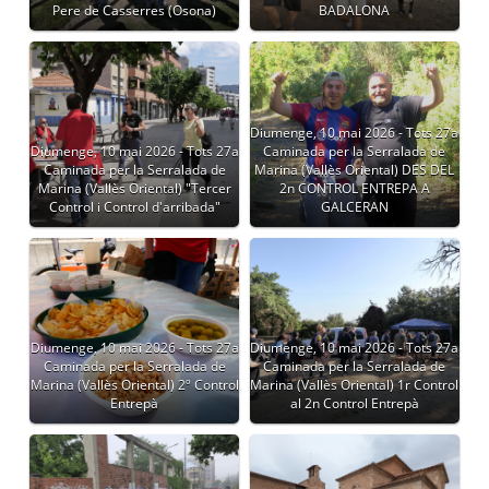
Pere de Casserres (Osona)
BADALONA
Diumenge, 10 mai 2026 - Tots 27a
Diumenge, 10 mai 2026 - Tots 27a
Caminada per la Serralada de
Caminada per la Serralada de
Marina (Vallès Oriental) DES DEL
Marina (Vallès Oriental) "Tercer
2n CONTROL ENTREPA A
Control i Control d'arribada"
GALCERAN
Diumenge, 10 mai 2026 - Tots 27a
Diumenge, 10 mai 2026 - Tots 27a
Caminada per la Serralada de
Caminada per la Serralada de
Marina (Vallès Oriental) 2º Control
Marina (Vallès Oriental) 1r Control
Entrepà
al 2n Control Entrepà