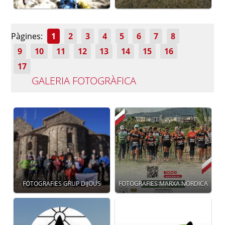
Pàgines:
1
2
3
4
5
6
7
8
9
10
11
12
13
14
15
16
17
GALERIA FOTOGRÀFICA
FOTOGRAFIES GRUP DIJOUS
FOTOGRAFIES MARXA NÒRDICA