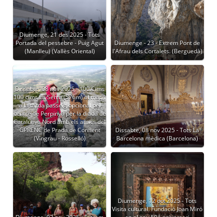
Diumenge, 21 des 2025 - Tots
Portada del pessebre - Puig Agut
Diumenge - 23 - Extrem Pont de
(Manlleu) (Vallès Oriental)
l'Afrau dels Cortalets. (Berguedà)
Dissabte, 08 nov 2025 - 100 Cims
100 cims La Serra (576m) al matí i
a la tarda passeig opcional pel
centre de Perpinyà per la diada de
Catalunya Nord amb els amics del
GPRENC de Prada de Conflent
Dissabte, 08 nov 2025 - Tots La
(Vingrau - Rosselló)
Barcelona mèdica (Barcelona)
Diumenge, 12 oct 2025 - Tots
Visita cultural. Fundació Joan Miró