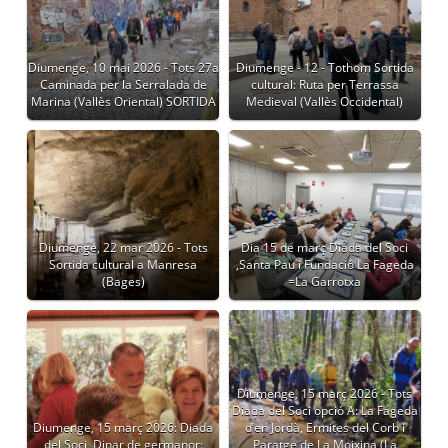
Diumenge, 10 mai 2026 - Tots 27a
Diumenge - 12 - Tothom Sortida
Caminada per la Serralada de
cultural: Ruta per Terrassa
Marina (Vallès Oriental) SORTIDA
Medieval (Vallès Occidental)
Diumenge, 22 mar 2026 - Tots
Dia 15 de març Diada del Soci
Sortida cultural a Manresa
,Santa Pau i Fundació La Fageda
(Bages)
=La Garrotxa
Diumenge, 15 març 2026 - Tots
Diada del Soci opció A: La Fageda
Diumenge, 15 març 2026: Diada
d’en Jordà, Ermites del Corb i
del Soci, Dinar de germanor:
Paratge de La Moixina (La