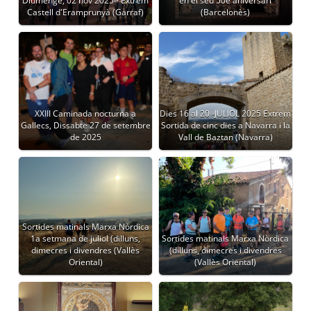
Diumenge, 02 nov 2025 - Extrem
en el seu 50é aniversari
Castell d'Eramprunyà (Garraf)
(Barcelonès)
XXIII Caminada nocturna a
Dies 16 al 20 -JULIOL 2025 Extrem
Gallecs, Dissabte 27 de setembre
Sortida de cinc dies a Navarra i la
de 2025
Vall de Baztan (Navarra)
Sortides matinals Marxa Nòrdica
1a setmana de juliol (dilluns,
Sortides matinals Marxa Nòrdica
dimecres i divendres (Vallès
(dilluns, dimecres i divendres
Oriental)
(Vallès Oriental)