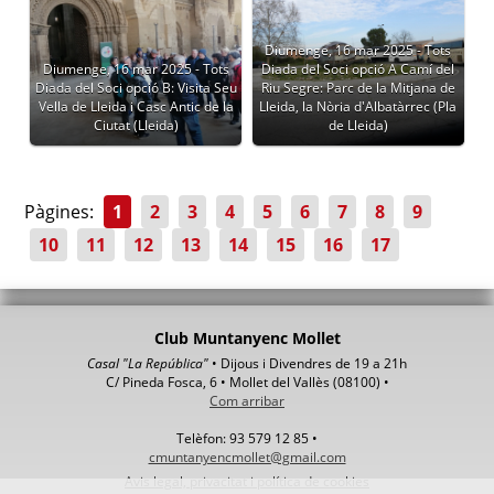
Diumenge, 16 mar 2025 - Tots
Diumenge, 16 mar 2025 - Tots
Diada del Soci opció A Camí del
Diada del Soci opció B: Visita Seu
Riu Segre: Parc de la Mitjana de
Vella de Lleida i Casc Antic de la
Lleida, la Nòria d'Albatàrrec (Pla
Ciutat (Lleida)
de Lleida)
Pàgines:
1
2
3
4
5
6
7
8
9
10
11
12
13
14
15
16
17
Club Muntanyenc Mollet
Casal "La República"
• Dijous i Divendres de 19 a 21h
C/ Pineda Fosca, 6 • Mollet del Vallès (08100) •
Com arribar
Telèfon: 93 579 12 85 •
cmuntanyencmollet@gmail.com
Avis legal, privacitat i política de cookies