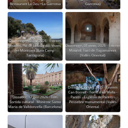
Restaurant La Deu =La Garrotxa
Garrotxa)
Diumenge, 22 feb 2026 - Extrem
Prades, Pla de la Guàrdia. Vistes
Diumenge, 01 març 2026 - Extrem
del Montsant (Baix Camp -
Matinal: Turó de Tagamanent
Tarragona)
(Vallès Oriental)
Dissabte, 27 des 2025 - Extrem
Can Borrell - Torre d'en Malla -
Dissabte, 17 gen 2026 - Tots
Parets - Església de Parets -
Sortida cultural - Monestir Santa
Pessebre monumental (Vallès
Maria de Valldonzella (Barcelona)
Oriental