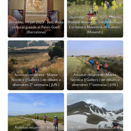
Diumenge, 15 jun 2025 - Extrem
Dissabte, 14 jun 2025 - Tots Visita
Matinal diumenge Salt de la Baga
cultural guiada al Palau Güell
Cerdana a Monistrol de Calders
(Barcelona)
(Moianès)
Activitat recurrent - Marxa
Activitat recurrent - Marxa
Nòrdica ((Gallecs ) de dilluns a
Nòrdica ((Gallecs ) de dilluns a
divendres 2º setmana ( JUN )
divendres 1ºsetmana ( JUN )
Activitat recurrent - Marxa
Dissabte, 31 maig 2025 - Carlit.