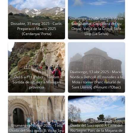
Diumenge, 27 abr 2025 - Extrem
Dissabte, 31 maig 2025 - Carlit.
Sant Dalmai, Capçalera del riu
Preparació Macro 2025
Onyar, Volcà de la Crosa, Sant
(Cerdanya/ Porta)
Llop (La Selva)
Diumenge, 13 abr 2025 - Marxa
Del 6 a l’11 d’abril - Tothom
Nòrdica Del coll d’Estenalles a la
Sortida de sis dies a Màlaga i
Mola i tornar (Parc natural de
província
Sant Llorenç d’Amunt i l’Obac)
Diumenge, 16 mar 2025 - Tots
Diumenge, 16 mar 2025 - Tots
Diada del Soci opció A Camí del
Diada del Soci opció B: Visita Seu
Riu Segre: Parc de la Mitjana de