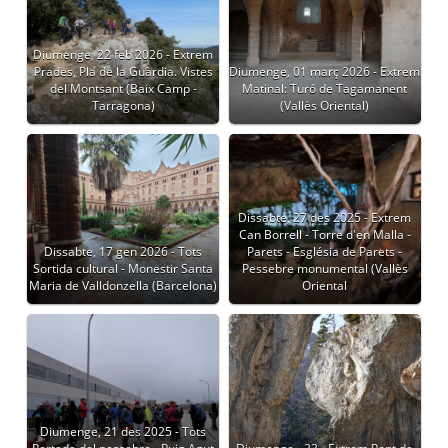
Diumenge, 22 feb 2026 - Extrem
Prades, Pla de la Guàrdia. Vistes
Diumenge, 01 març 2026 - Extrem
del Montsant (Baix Camp -
Matinal: Turó de Tagamanent
Tarragona)
(Vallès Oriental)
Dissabte, 27 des 2025 - Extrem
Can Borrell - Torre d'en Malla -
Dissabte, 17 gen 2026 - Tots
Parets - Església de Parets -
Sortida cultural - Monestir Santa
Pessebre monumental (Vallès
Maria de Valldonzella (Barcelona)
Oriental
Diumenge, 21 des 2025 - Tots