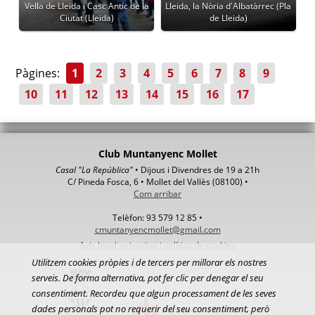
Vella de Lleida i Casc Antic de la
Lleida, la Nòria d'Albatàrrec (Pla
Ciutat (Lleida)
de Lleida)
Pàgines:
1
2
3
4
5
6
7
8
9
10
11
12
13
14
15
16
17
Club Muntanyenc Mollet
Casal "La República"
• Dijous i Divendres de 19 a 21h
C/ Pineda Fosca, 6 • Mollet del Vallès (08100) •
Com arribar
Telèfon: 93 579 12 85 •
cmuntanyencmollet@gmail.com
Avis legal, privacitat i política de cookies
Utilitzem cookies pròpies i de tercers per millorar els nostres
serveis. De forma alternativa, pot fer clic per denegar el seu
consentiment. Recordeu que algun processament de les seves
dades personals pot no requerir del seu consentiment, però