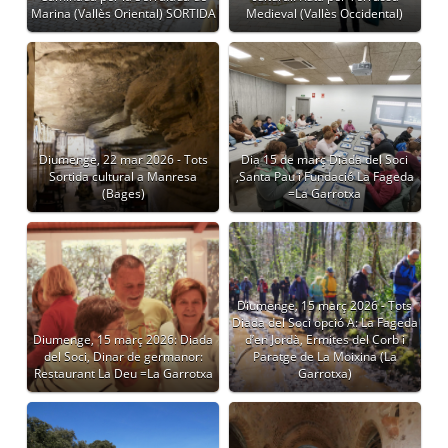
Marina (Vallès Oriental) SORTIDA
Medieval (Vallès Occidental)
Diumenge, 22 mar 2026 - Tots
Dia 15 de març Diada del Soci
Sortida cultural a Manresa
,Santa Pau i Fundació La Fageda
(Bages)
=La Garrotxa
Diumenge, 15 març 2026 - Tots
Diada del Soci opció A: La Fageda
Diumenge, 15 març 2026: Diada
d’en Jordà, Ermites del Corb i
del Soci, Dinar de germanor:
Paratge de La Moixina (La
Restaurant La Deu =La Garrotxa
Garrotxa)