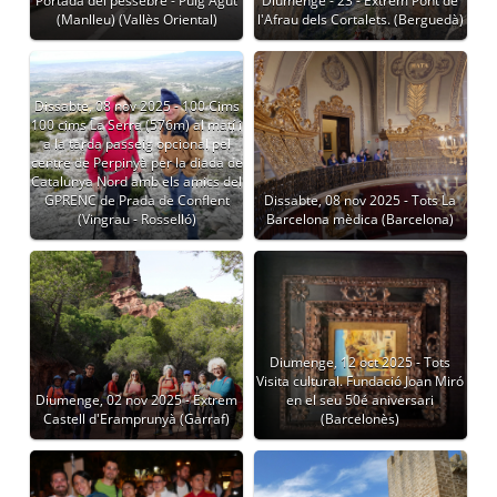
Portada del pessebre - Puig Agut
Diumenge - 23 - Extrem Pont de
(Manlleu) (Vallès Oriental)
l'Afrau dels Cortalets. (Berguedà)
Dissabte, 08 nov 2025 - 100 Cims
100 cims La Serra (576m) al matí i
a la tarda passeig opcional pel
centre de Perpinyà per la diada de
Catalunya Nord amb els amics del
GPRENC de Prada de Conflent
Dissabte, 08 nov 2025 - Tots La
(Vingrau - Rosselló)
Barcelona mèdica (Barcelona)
Diumenge, 12 oct 2025 - Tots
Visita cultural. Fundació Joan Miró
Diumenge, 02 nov 2025 - Extrem
en el seu 50é aniversari
Castell d'Eramprunyà (Garraf)
(Barcelonès)