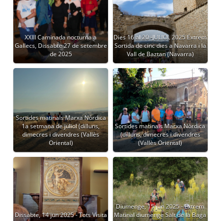
XXIII Caminada nocturna a
Dies 16 al 20 -JULIOL 2025 Extrem
Gallecs, Dissabte 27 de setembre
Sortida de cinc dies a Navarra i la
de 2025
Vall de Baztan (Navarra)
Sortides matinals Marxa Nòrdica
1a setmana de juliol (dilluns,
Sortides matinals Marxa Nòrdica
dimecres i divendres (Vallès
(dilluns, dimecres i divendres
Oriental)
(Vallès Oriental)
Diumenge, 15 jun 2025 - Extrem
Dissabte, 14 jun 2025 - Tots Visita
Matinal diumenge Salt de la Baga