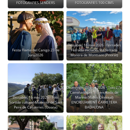
FOTOGRAFIES SENDERS
FOTOGRAFIES 100 CIMS
Dissabte, 16 mai 2026 - Ferrades
Festa Flama del Canigo 23 de
Ferrada iniciació. Via ferrada
Juny2026
Morera de Montsant (Priorat)
Diumenge, 10 mai 2026 - Tots 27a
Caminada per la Serralada de
Dissabte, 16 mai 2026 - Tots
Marina (Vallès Oriental)
Sortida cultural Monestir de Sant
ENCREUAMENT CARRETERA
Pere de Casserres (Osona)
BADALONA