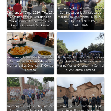
Diumenge, 10 mai 2026 - Tots 27a
Diumenge, 10 mai 2026 - Tots 27a
Caminada per la Serralada de
Caminada per la Serralada de
Marina (Vallès Oriental) DES DEL
Marina (Vallès Oriental) "Tercer
2n CONTROL ENTREPA A
Control i Control d'arribada"
GALCERAN
Diumenge, 10 mai 2026 - Tots 27a
Diumenge, 10 mai 2026 - Tots 27a
Caminada per la Serralada de
Caminada per la Serralada de
Marina (Vallès Oriental) 2º Control
Marina (Vallès Oriental) 1r Control
Entrepà
al 2n Control Entrepà
Diumenge, 10 mai 2026 - Tots 27a
Diumenge - 12 - Tothom Sortida
Caminada per la Serralada de
cultural: Ruta per Terrassa