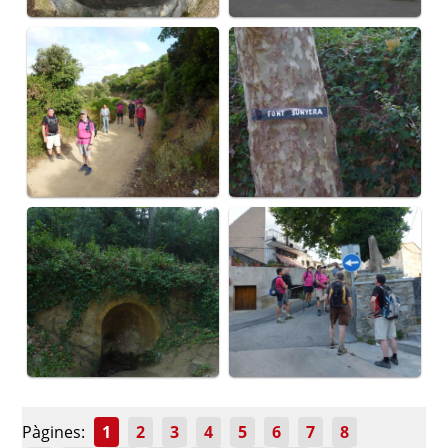
Pàgines:
1
2
3
4
5
6
7
8