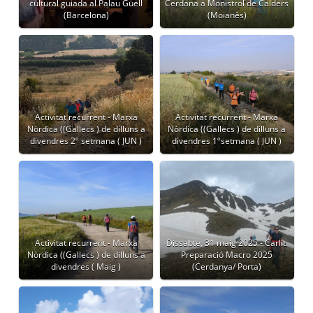
cultural guiada al Palau Güell
Cerdana a Monistrol de Calders
(Barcelona)
(Moianès)
Activitat recurrent - Marxa
Activitat recurrent - Marxa
Nòrdica ((Gallecs ) de dilluns a
Nòrdica ((Gallecs ) de dilluns a
divendres 2º setmana ( JUN )
divendres 1ºsetmana ( JUN )
Activitat recurrent - Marxa
Dissabte, 31 maig 2025 - Carlit.
Nòrdica ((Gallecs ) de dilluns a
Preparació Macro 2025
divendres ( Maig )
(Cerdanya/ Porta)