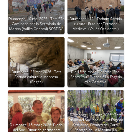
Diumenge, 10 mai 2026 - Tots 27a
Diumenge - 12 - Tothom Sortida
Caminada per la Serralada de
cultural: Ruta per Terrassa
Marina (Vallès Oriental) SORTIDA
Medieval (Vallès Occidental)
Diumenge, 22 mar 2026 - Tots
Dia 15 de març Diada del Soci
Sortida cultural a Manresa
,Santa Pau i Fundació La Fageda
(Bages)
=La Garrotxa
Diumenge, 15 març 2026 - Tots
Diada del Soci opció A: La Fageda
Diumenge, 15 març 2026: Diada
d’en Jordà, Ermites del Corb i
del Soci, Dinar de germanor:
Paratge de La Moixina (La