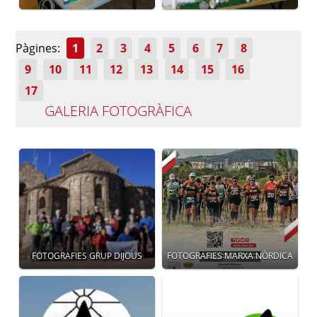
Pàgines:
1
2
3
4
5
6
7
8
9
10
11
12
13
14
15
16
17
GALERIA FOTOGRÀFICA
FOTOGRAFIES GRUP DIJOUS
FOTOGRAFIES MARXA NÒRDICA