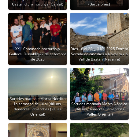
Castell d'Eramprunyà (Garraf)
(Barcelonès)
XXIII Caminada nocturna a
Dies 16 al 20 -JULIOL 2025 Extrem
Gallecs, Dissabte 27 de setembre
Sortida de cinc dies a Navarra i la
de 2025
Vall de Baztan (Navarra)
Sortides matinals Marxa Nòrdica
1a setmana de juliol (dilluns,
Sortides matinals Marxa Nòrdica
dimecres i divendres (Vallès
(dilluns, dimecres i divendres
Oriental)
(Vallès Oriental)