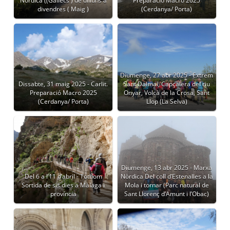
Nòrdica ((Gallecs ) de dilluns a
Preparació Macro 2025
divendres ( Maig )
(Cerdanya/ Porta)
Diumenge, 27 abr 2025 - Extrem
Dissabte, 31 maig 2025 - Carlit.
Sant Dalmai, Capçalera del riu
Preparació Macro 2025
Onyar, Volcà de la Crosa, Sant
(Cerdanya/ Porta)
Llop (La Selva)
Diumenge, 13 abr 2025 - Marxa
Del 6 a l’11 d’abril - Tothom
Nòrdica Del coll d’Estenalles a la
Sortida de sis dies a Màlaga i
Mola i tornar (Parc natural de
província
Sant Llorenç d’Amunt i l’Obac)