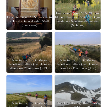
Diumenge, 15 jun 2025 - Extrem
Dissabte, 14 jun 2025 - Tots Visita
Matinal diumenge Salt de la Baga
cultural guiada al Palau Güell
Cerdana a Monistrol de Calders
(Barcelona)
(Moianès)
Activitat recurrent - Marxa
Activitat recurrent - Marxa
Nòrdica ((Gallecs ) de dilluns a
Nòrdica ((Gallecs ) de dilluns a
divendres 2º setmana ( JUN )
divendres 1ºsetmana ( JUN )
Activitat recurrent - Marxa
Dissabte, 31 maig 2025 - Carlit.