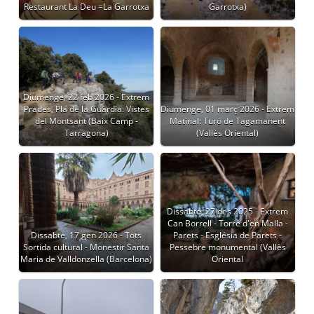
Restaurant La Deu =La Garrotxa
Garrotxa)
Diumenge, 22 feb 2026 - Extrem
Prades, Pla de la Guàrdia. Vistes
Diumenge, 01 març 2026 - Extrem
del Montsant (Baix Camp -
Matinal: Turó de Tagamanent
Tarragona)
(Vallès Oriental)
Dissabte, 27 des 2025 - Extrem
Can Borrell - Torre d'en Malla -
Dissabte, 17 gen 2026 - Tots
Parets - Església de Parets -
Sortida cultural - Monestir Santa
Pessebre monumental (Vallès
Maria de Valldonzella (Barcelona)
Oriental