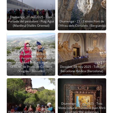
Diumenge, 21 des 2025 - Tots
Portada del pessebre - Puig Agut
Diumenge - 23 - Extrem Pont de
(Manlleu) (Vallès Oriental)
l'Afrau dels Cortalets. (Berguedà)
Dissabte, 08 nov 2025 - 100 Cims
100 cims La Serra (576m) al matí i
a la tarda passeig opcional pel
centre de Perpinyà per la diada de
Catalunya Nord amb els amics del
GPRENC de Prada de Conflent
Dissabte, 08 nov 2025 - Tots La
(Vingrau - Rosselló)
Barcelona mèdica (Barcelona)
Diumenge, 12 oct 2025 - Tots
Visita cultural. Fundació Joan Miró
Diumenge, 02 nov 2025 - Extrem
en el seu 50é aniversari