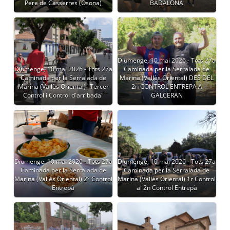
Pere de Casserres (Osona)
BADALONA
Diumenge, 10 mai 2026 - Tots 27a
Diumenge, 10 mai 2026 - Tots 27a
Caminada per la Serralada de
Caminada per la Serralada de
Marina (Vallès Oriental) DES DEL
Marina (Vallès Oriental) "Tercer
2n CONTROL ENTREPA A
Control i Control d'arribada"
GALCERAN
Diumenge, 10 mai 2026 - Tots 27a
Diumenge, 10 mai 2026 - Tots 27a
Caminada per la Serralada de
Caminada per la Serralada de
Marina (Vallès Oriental) 2º Control
Marina (Vallès Oriental) 1r Control
Entrepà
al 2n Control Entrepà