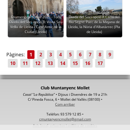
Diumenge, 16 mar 2025 - Tots
Diumenge, 16 mar 2025 - Tots
Diada del Soci opció A Camí del
Diada del Soci opció B: Visita Seu
Riu Segre: Parc de la Mitjana de
Vella de Lleida i Casc Antic de la
Lleida, la Nòria d'Albatàrrec (Pla
Ciutat (Lleida)
de Lleida)
Pàgines:
1
2
3
4
5
6
7
8
9
10
11
12
13
14
15
16
17
Club Muntanyenc Mollet
Casal "La República"
• Dijous i Divendres de 19 a 21h
C/ Pineda Fosca, 6 • Mollet del Vallès (08100) •
Com arribar
Telèfon: 93 579 12 85 •
cmuntanyencmollet@gmail.com
Avis legal, privacitat i política de cookies