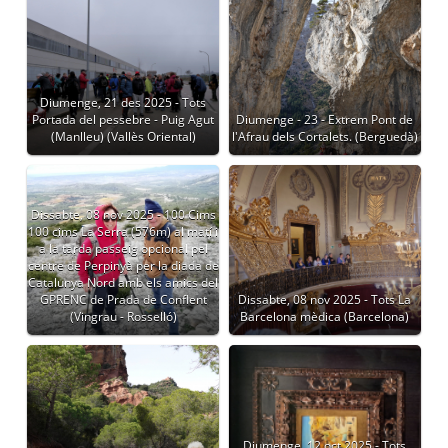
Diumenge, 21 des 2025 - Tots
Portada del pessebre - Puig Agut
Diumenge - 23 - Extrem Pont de
(Manlleu) (Vallès Oriental)
l'Afrau dels Cortalets. (Berguedà)
Dissabte, 08 nov 2025 - 100 Cims
100 cims La Serra (576m) al matí i
a la tarda passeig opcional pel
centre de Perpinyà per la diada de
Catalunya Nord amb els amics del
GPRENC de Prada de Conflent
Dissabte, 08 nov 2025 - Tots La
(Vingrau - Rosselló)
Barcelona mèdica (Barcelona)
Diumenge, 12 oct 2025 - Tots