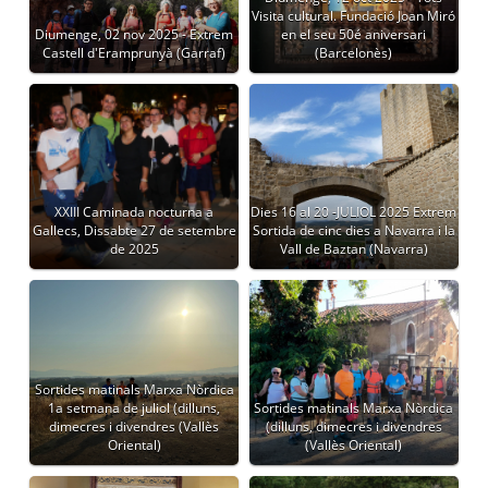
Visita cultural. Fundació Joan Miró
Diumenge, 02 nov 2025 - Extrem
en el seu 50é aniversari
Castell d'Eramprunyà (Garraf)
(Barcelonès)
XXIII Caminada nocturna a
Dies 16 al 20 -JULIOL 2025 Extrem
Gallecs, Dissabte 27 de setembre
Sortida de cinc dies a Navarra i la
de 2025
Vall de Baztan (Navarra)
Sortides matinals Marxa Nòrdica
1a setmana de juliol (dilluns,
Sortides matinals Marxa Nòrdica
dimecres i divendres (Vallès
(dilluns, dimecres i divendres
Oriental)
(Vallès Oriental)