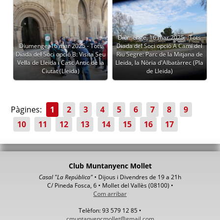
Diumenge, 16 mar 2025 - Tots
Diumenge, 16 mar 2025 - Tots
Diada del Soci opció A Camí del
Diada del Soci opció B: Visita Seu
Riu Segre: Parc de la Mitjana de
Vella de Lleida i Casc Antic de la
Lleida, la Nòria d'Albatàrrec (Pla
Ciutat (Lleida)
de Lleida)
Pàgines:
1
2
3
4
5
6
7
8
9
10
11
12
13
14
15
16
17
Club Muntanyenc Mollet
Casal "La República"
• Dijous i Divendres de 19 a 21h
C/ Pineda Fosca, 6 • Mollet del Vallès (08100) •
Com arribar
Telèfon: 93 579 12 85 •
cmuntanyencmollet@gmail.com