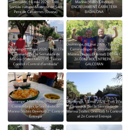
Dissabte, 16 mai 2026 - Tots
Marina (Vallès Oriental)
Sortida cultural Monestir de Sant
ENCREUAMENT CARRETERA
Pere de Casserres (Osona)
BADALONA
Diumenge, 10 mai 2026 - Tots 27a
Diumenge, 10 mai 2026 - Tots 27a
Caminada per la Serralada de
Caminada per la Serralada de
Marina (Vallès Oriental) DES DEL
Marina (Vallès Oriental) "Tercer
2n CONTROL ENTREPA A
Control i Control d'arribada"
GALCERAN
Diumenge, 10 mai 2026 - Tots 27a
Diumenge, 10 mai 2026 - Tots 27a
Caminada per la Serralada de
Caminada per la Serralada de
Marina (Vallès Oriental) 2º Control
Marina (Vallès Oriental) 1r Control
Entrepà
al 2n Control Entrepà