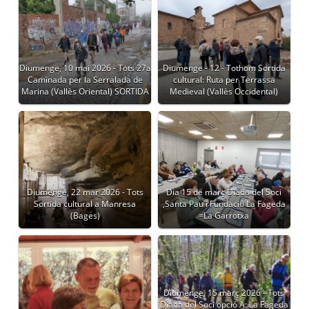
Diumenge, 10 mai 2026 - Tots 27a
Diumenge - 12 - Tothom Sortida
Caminada per la Serralada de
cultural: Ruta per Terrassa
Marina (Vallès Oriental) SORTIDA
Medieval (Vallès Occidental)
Diumenge, 22 mar 2026 - Tots
Dia 15 de març Diada del Soci
Sortida cultural a Manresa
,Santa Pau i Fundació La Fageda
(Bages)
=La Garrotxa
Diumenge, 15 març 2026 - Tots
Diada del Soci opció A: La Fageda