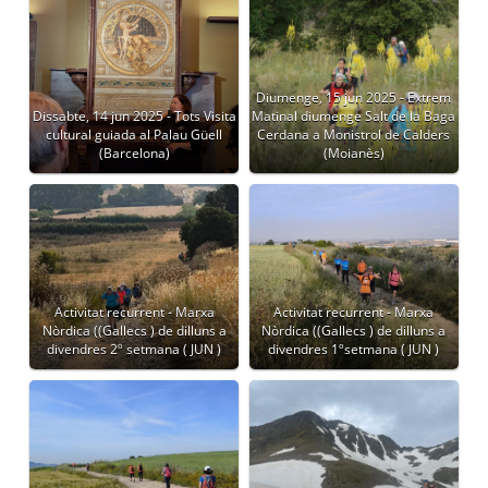
Diumenge, 15 jun 2025 - Extrem
Dissabte, 14 jun 2025 - Tots Visita
Matinal diumenge Salt de la Baga
cultural guiada al Palau Güell
Cerdana a Monistrol de Calders
(Barcelona)
(Moianès)
Activitat recurrent - Marxa
Activitat recurrent - Marxa
Nòrdica ((Gallecs ) de dilluns a
Nòrdica ((Gallecs ) de dilluns a
divendres 2º setmana ( JUN )
divendres 1ºsetmana ( JUN )