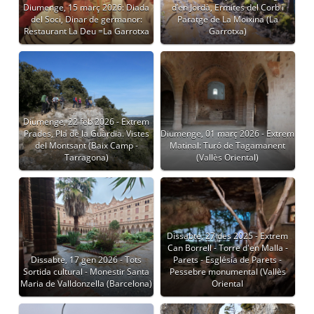
Diumenge, 15 març 2026: Diada
d’en Jordà, Ermites del Corb i
del Soci, Dinar de germanor:
Paratge de La Moixina (La
Restaurant La Deu =La Garrotxa
Garrotxa)
Diumenge, 22 feb 2026 - Extrem
Prades, Pla de la Guàrdia. Vistes
Diumenge, 01 març 2026 - Extrem
del Montsant (Baix Camp -
Matinal: Turó de Tagamanent
Tarragona)
(Vallès Oriental)
Dissabte, 27 des 2025 - Extrem
Can Borrell - Torre d'en Malla -
Dissabte, 17 gen 2026 - Tots
Parets - Església de Parets -
Sortida cultural - Monestir Santa
Pessebre monumental (Vallès
Maria de Valldonzella (Barcelona)
Oriental