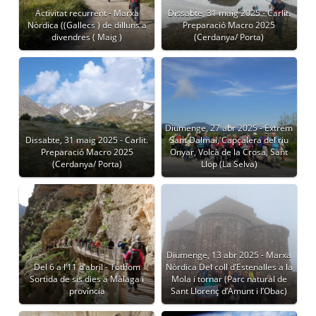
Activitat recurrent - Marxa
Dissabte, 31 maig 2025 - Carlit.
Nòrdica ((Gallecs ) de dilluns a
Preparació Macro 2025
divendres ( Maig )
(Cerdanya/ Porta)
Diumenge, 27 abr 2025 - Extrem
Dissabte, 31 maig 2025 - Carlit.
Sant Dalmai, Capçalera del riu
Preparació Macro 2025
Onyar, Volcà de la Crosa, Sant
(Cerdanya/ Porta)
Llop (La Selva)
Diumenge, 13 abr 2025 - Marxa
Del 6 a l’11 d’abril - Tothom
Nòrdica Del coll d’Estenalles a la
Sortida de sis dies a Màlaga i
Mola i tornar (Parc natural de
província
Sant Llorenç d’Amunt i l’Obac)