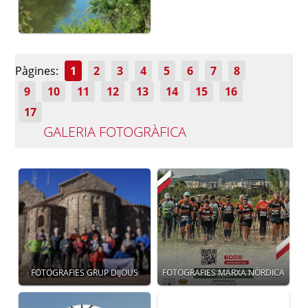
Pàgines:
1
2
3
4
5
6
7
8
9
10
11
12
13
14
15
16
17
GALERIA FOTOGRÀFICA
FOTOGRAFIES GRUP DIJOUS
FOTOGRAFIES MARXA NÒRDICA