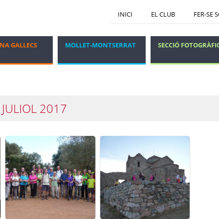
INICI
EL CLUB
FER-SE 
NA GALLECS
MOLLET-MONTSERRAT
SECCIÓ FOTOGRÀFI
GRUP DELS DIJOUS
VIATGES I ESTADES
 JULIOL 2017