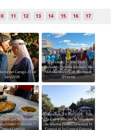
10
11
12
13
14
15
16
17
Dissabte, 16 mai 2026 -
Ferrades Ferrada iniciació. Via
Flama del Canigo 23 de
ferrada Morera de Montsant
Juny2026
(Priorat)
ge, 10 mai 2026 - Tots
Diumenge, 10 mai 2026 - Tots
inada per la Serralada
27a Caminada per la Serralada
na (Vallès Oriental) 2º
de Marina (Vallès Oriental) 1r
Control Entrepà
Control al 2n Control Entrepà