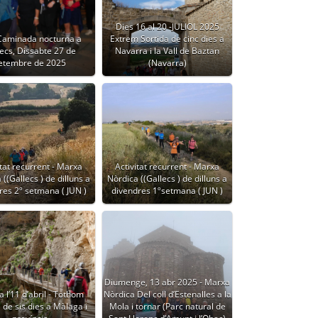
Dies 16 al 20 -JULIOL 2025
 Caminada nocturna a
Extrem Sortida de cinc dies a
ecs, Dissabte 27 de
Navarra i la Vall de Baztan
etembre de 2025
(Navarra)
itat recurrent - Marxa
Activitat recurrent - Marxa
((Gallecs ) de dilluns a
Nòrdica ((Gallecs ) de dilluns a
res 2º setmana ( JUN )
divendres 1ºsetmana ( JUN )
Diumenge, 13 abr 2025 - Marxa
a l’11 d’abril - Tothom
Nòrdica Del coll d’Estenalles a la
 de sis dies a Màlaga i
Mola i tornar (Parc natural de