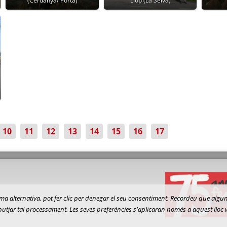
(Cerdanya/ Porta)
Llop (La Selva)
10
11
12
13
14
15
16
17
 forma alternativa, pot fer clic per denegar el seu consentiment. Recordeu que al
ebutjar tal processament. Les seves preferències s'aplicaran només a aquest lloc