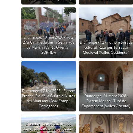
Diumenge, 10 mai 2026 - Tots
27a Caminada per la Serralada
Diumenge - 12 - Tothom Sortida
de Marina (Vallès Oriental)
cultural: Ruta per Terrassa
SORTIDA
Medieval (Vallès Occidental)
Diumenge, 22 feb 2026 - Extrem
Prades, Pla de la Guàrdia. Vistes
Diumenge, 01 març 2026 -
del Montsant (Baix Camp -
Extrem Matinal: Turó de
Tarragona)
Tagamanent (Vallès Oriental)
Dissabte, 08 nov 2025 - 100
Cims 100 cims La Serra (576m)