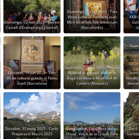
Diumenge, 12 oct 2025 - Tots
Visita cultural. Fundació Joan
XXIII
Diumenge, 02 nov 2025 - Extrem
Miró en el seu 50é aniversari
Gall
Castell d'Eramprunyà (Garraf)
(Barcelonès)
s
Diumenge, 15 jun 2025 - Extrem
a
Dissabte, 14 jun 2025 - Tots
Matinal diumenge Salt de la
Activ
Visita cultural guiada al Palau
Baga Cerdana a Monistrol de
Nòrdica 
Güell (Barcelona)
Calders (Moianès)
divend
Diumenge, 27 abr 2025 - Extrem
Dissabte, 31 maig 2025 - Carlit.
Sant Dalmai, Capçalera del riu
Del 6 
Preparació Macro 2025
Onyar, Volcà de la Crosa, Sant
Sortida