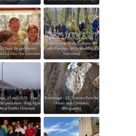
Diumenge, 15 març 2026 - Tots
Diada del Soci opció A: La
e, 15 març 2026: Diada
Fageda d’en Jordà, Ermites del
ci, Dinar de germanor:
Corb i Paratge de La Moixina (La
ant La Deu =La Garrotxa
Garrotxa)
ge, 21 des 2025 - Tots
Diumenge - 23 - Extrem Pont de
del pessebre - Puig Agut
l'Afrau dels Cortalets.
leu) (Vallès Oriental)
(Berguedà)