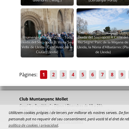
divendres ( Maig )
(Cerdanya/ Porta)
Diumenge, 16 mar 2025 - Tots
Diumenge, 16 mar 2025 - Tots
Diada del Soci opció A Camí del
Diada del Soci opció B: Visita Seu
Riu Segre: Parc de la Mitjana de
Vella de Lleida i Casc Antic de la
Lleida, la Nòria d'Albatàrrec (Pla
Ciutat (Lleida)
de Lleida)
Pàgines:
1
2
3
4
5
6
7
8
9
Club Muntanyenc Mollet
Casal "La República"
• Dijous i Divendres de 19 a 21h
C/ Pineda Fosca, 6 • Mollet del Vallès (08100) •
Com arribar
Utilitzem cookies pròpies i de tercers per millorar els nostres serveis. De
Telèfon: 93 579 12 85 •
cmuntanyencmollet@gmail.com
personals pot no requerir del seu consentiment, però vostè té el dret de r
Avis legal, privacitat i política de cookies
política de cookies i privacidad
.