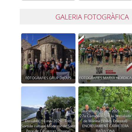
GALERIA FOTOGRÀFICA
FOTOGRAFIES GRUP DIJOUS
FOTOGRAFIES MARXA NÒRDICA
Diumenge, 10 mai 2026 - Tots
27a Caminada per la Serralada
Dissabte, 16 mai 2026 - Tots
de Marina (Vallès Oriental)
Sortida cultural Monestir de Sant
ENCREUAMENT CARRETERA
Pere de Casserres (Osona)
BADALONA