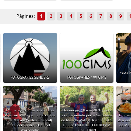
Pàgines:
1
2
3
4
5
6
7
8
9
Festa 
FOTOGRAFIES SENDERS
FOTOGRAFIES 100 CIMS
Diumenge, 10 mai 2026 - Tots
Diumenge, 10 mai 2026 - Tots
27a Caminada per la Serralada
27a Caminada per la Serralada
Diumen
de Marina (Vallès Oriental)
de Marina (Vallès Oriental) DES
27a Cam
"Tercer Control i Control
DEL 2n CONTROL ENTREPA A
de Mari
d'arribada"
GALCERAN