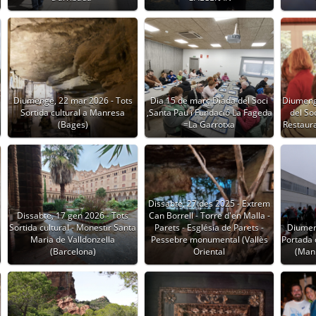
Diumenge, 22 mar 2026 - Tots
Dia 15 de març Diada del Soci
Diumeng
Sortida cultural a Manresa
,Santa Pau i Fundació La Fageda
del So
(Bages)
=La Garrotxa
Restaur
Dissabte, 27 des 2025 - Extrem
Dissabte, 17 gen 2026 - Tots
Can Borrell - Torre d'en Malla -
Sortida cultural - Monestir Santa
Parets - Església de Parets -
Diumen
Maria de Valldonzella
Pessebre monumental (Vallès
Portada 
(Barcelona)
Oriental
(Manl