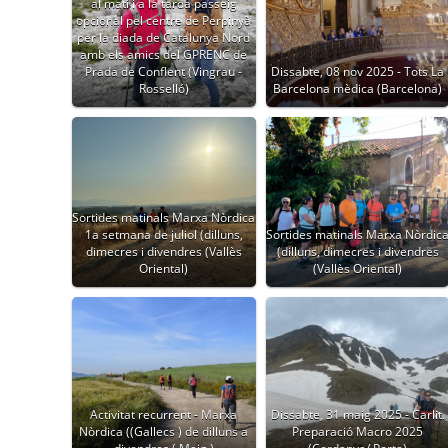
al matí i a la tarda passeig
opcional pel centre de Perpinyà
per la diada de Catalunya Nord
amb els amics del GPRENC de
Prada de Conflent (Vingrau -
Dissabte, 08 nov 2025 - Tots La
Rosselló)
Barcelona mèdica (Barcelona)
Sortides matinals Marxa Nòrdica
1a setmana de juliol (dilluns,
Sortides matinals Marxa Nòrdic
dimecres i divendres (Vallès
(dilluns, dimecres i divendres
Oriental)
(Vallès Oriental)
Activitat recurrent - Marxa
Dissabte, 31 maig 2025 - Carlit.
Nòrdica ((Gallecs ) de dilluns a
Preparació Macro 2025