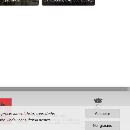
província
Sant Llorenç d’Amunt i l’Obac)
gun processament de les seves dades
Acceptar
 web. Podeu consultar la nostra
No, gràcies