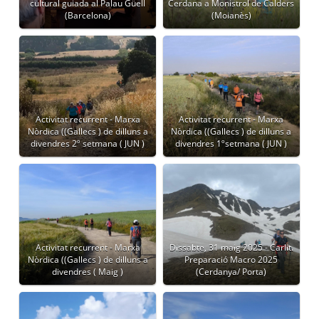
cultural guiada al Palau Güell
Cerdana a Monistrol de Calders
(Barcelona)
(Moianès)
Activitat recurrent - Marxa
Activitat recurrent - Marxa
Nòrdica ((Gallecs ) de dilluns a
Nòrdica ((Gallecs ) de dilluns a
divendres 2º setmana ( JUN )
divendres 1ºsetmana ( JUN )
Activitat recurrent - Marxa
Dissabte, 31 maig 2025 - Carlit.
Nòrdica ((Gallecs ) de dilluns a
Preparació Macro 2025
divendres ( Maig )
(Cerdanya/ Porta)