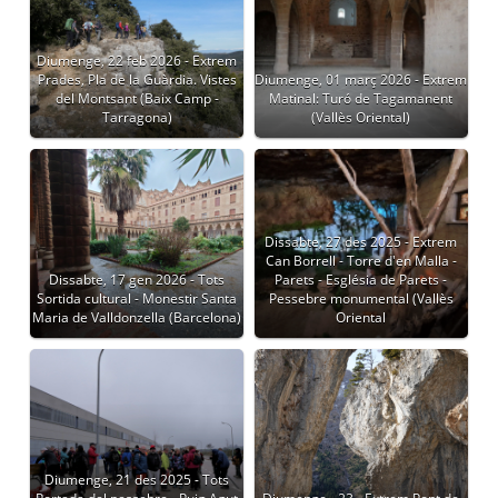
Diumenge, 22 feb 2026 - Extrem
Prades, Pla de la Guàrdia. Vistes
Diumenge, 01 març 2026 - Extrem
del Montsant (Baix Camp -
Matinal: Turó de Tagamanent
Tarragona)
(Vallès Oriental)
Dissabte, 27 des 2025 - Extrem
Can Borrell - Torre d'en Malla -
Dissabte, 17 gen 2026 - Tots
Parets - Església de Parets -
Sortida cultural - Monestir Santa
Pessebre monumental (Vallès
Maria de Valldonzella (Barcelona)
Oriental
Diumenge, 21 des 2025 - Tots