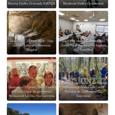
Marina (Vallès Oriental) SORTIDA
Medieval (Vallès Occidental)
Diumenge, 22 mar 2026 - Tots
Dia 15 de març Diada del Soci
Sortida cultural a Manresa
,Santa Pau i Fundació La Fageda
(Bages)
=La Garrotxa
Diumenge, 15 març 2026 - Tots
Diada del Soci opció A: La Fageda
Diumenge, 15 març 2026: Diada
d’en Jordà, Ermites del Corb i
del Soci, Dinar de germanor:
Paratge de La Moixina (La
Restaurant La Deu =La Garrotxa
Garrotxa)