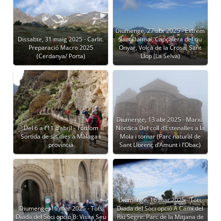
Diumenge, 27 abr 2025 - Extrem
Dissabte, 31 maig 2025 - Carlit.
Sant Dalmai, Capçalera del riu
Preparació Macro 2025
Onyar, Volcà de la Crosa, Sant
(Cerdanya/ Porta)
Llop (La Selva)
Diumenge, 13 abr 2025 - Marxa
Del 6 a l’11 d’abril - Tothom
Nòrdica Del coll d’Estenalles a la
Sortida de sis dies a Màlaga i
Mola i tornar (Parc natural de
província
Sant Llorenç d’Amunt i l’Obac)
Diumenge, 16 mar 2025 - Tots
Diumenge, 16 mar 2025 - Tots
Diada del Soci opció A Camí del
Diada del Soci opció B: Visita Seu
Riu Segre: Parc de la Mitjana de