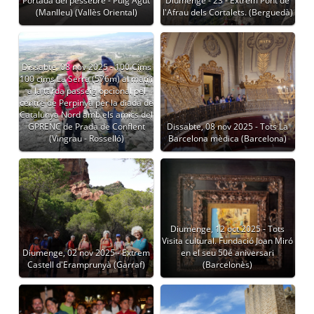
Portada del pessebre - Puig Agut
Diumenge - 23 - Extrem Pont de
(Manlleu) (Vallès Oriental)
l'Afrau dels Cortalets. (Berguedà)
Dissabte, 08 nov 2025 - 100 Cims
100 cims La Serra (576m) al matí i
a la tarda passeig opcional pel
centre de Perpinyà per la diada de
Catalunya Nord amb els amics del
GPRENC de Prada de Conflent
Dissabte, 08 nov 2025 - Tots La
(Vingrau - Rosselló)
Barcelona mèdica (Barcelona)
Diumenge, 12 oct 2025 - Tots
Visita cultural. Fundació Joan Miró
Diumenge, 02 nov 2025 - Extrem
en el seu 50é aniversari
Castell d'Eramprunyà (Garraf)
(Barcelonès)