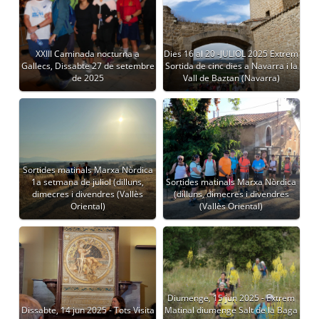
XXIII Caminada nocturna a
Dies 16 al 20 -JULIOL 2025 Extrem
Gallecs, Dissabte 27 de setembre
Sortida de cinc dies a Navarra i la
de 2025
Vall de Baztan (Navarra)
Sortides matinals Marxa Nòrdica
1a setmana de juliol (dilluns,
Sortides matinals Marxa Nòrdica
dimecres i divendres (Vallès
(dilluns, dimecres i divendres
Oriental)
(Vallès Oriental)
Diumenge, 15 jun 2025 - Extrem
Dissabte, 14 jun 2025 - Tots Visita
Matinal diumenge Salt de la Baga