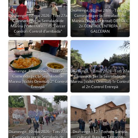
Diumenge, 10 mai 2026 - Tots 27a
Diumenge, 10 mai 2026 - Tots 27a
Caminada per la Serralada de
Caminada per la Serralada de
Marina (Vallès Oriental) DES DEL
Marina (Vallès Oriental) "Tercer
2n CONTROL ENTREPA A
Control i Control d'arribada"
GALCERAN
Diumenge, 10 mai 2026 - Tots 27a
Diumenge, 10 mai 2026 - Tots 27a
Caminada per la Serralada de
Caminada per la Serralada de
Marina (Vallès Oriental) 2º Control
Marina (Vallès Oriental) 1r Control
Entrepà
al 2n Control Entrepà
Diumenge, 10 mai 2026 - Tots 27a
Diumenge - 12 - Tothom Sortida
Caminada per la Serralada de
cultural: Ruta per Terrassa