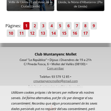
Vella de Lleida i Casc Antic de la
Lleida, la Nòria d'Albatàrrec (Pla
Ciutat (Lleida)
de Lleida)
Pàgines:
1
2
3
4
5
6
7
8
9
10
11
12
13
14
15
16
17
Club Muntanyenc Mollet
Casal "La República"
• Dijous i Divendres de 19 a 21h
C/ Pineda Fosca, 6 • Mollet del Vallès (08100) •
Com arribar
Telèfon: 93 579 12 85 •
cmuntanyencmollet@gmail.com
Avis legal, privacitat i política de cookies
Utilitzem cookies pròpies i de tercers per millorar els nostres
serveis. De forma alternativa, pot fer clic per denegar el seu
consentiment. Recordeu que algun processament de les seves
dades personals pot no requerir del seu consentiment, però